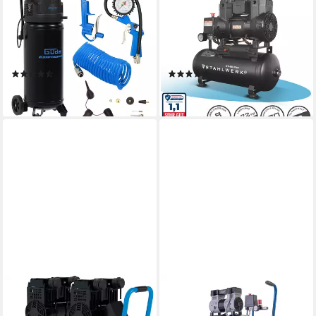
Kompressor Güde
Kompressor 8 bar 9 L 1,22
Kompressor stehend 220
PS 0,90 kW 170 l/min
l/min ölfrei 50 Liter 10 bar
Druckluftkompressor, 900 W,
Arbeitsdruck, max. 10 bar
9 l, 1-tlg.
(6)
(4)
134,90 €
99,99 €
lieferbar - in 2-3 Werktagen bei dir
lieferbar - in 4-5 Werktagen bei dir
GÜDE
SCHEPPACH
Kompressor Airpower
Kompressor HC52Si, 1300 W,