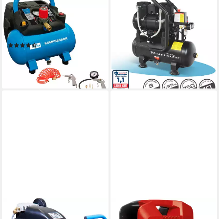
GÜDE
STAHLWERK
Kompressor AIRPOWER
Kompressor 8 bar 10 l 1,97
190/08/6, 1100 W, max. 8
PS 1,45 kW 250 l/min
bar, 6 l
Druckluftkompressor
(113)
189,99 €
ab 96,99 €
UVP
129,00 €
lieferbar - in 4-5 Werktagen bei dir
-25%
lieferbar - in 3-4 Werktagen bei dir
GÜDE
EINHELL
Kompressor 231/10/24,
Koffer-Kompressor TC-AC