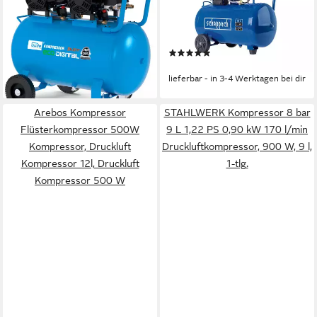
675/8/100 ED-SILENT, 4400
max. 8 bar, 50 l, Silent
W, max. 8 bar, 100 l
Kompressor, Doppelzylinder,
519,00 €
UVP
699,00 €
230 L/min, Ölfrei
(2)
-26%
179,00 €
lieferbar - in 9-11 Werktagen bei
lieferbar - in 3-4 Werktagen bei dir
dir
Arebos Kompressor
STAHLWERK Kompressor 8 bar
Flüsterkompressor 500W
9 L 1,22 PS 0,90 kW 170 l/min
Kompressor, Druckluft
Druckluftkompressor, 900 W, 9 l,
Kompressor 12l, Druckluft
1-tlg.
Kompressor 500 W