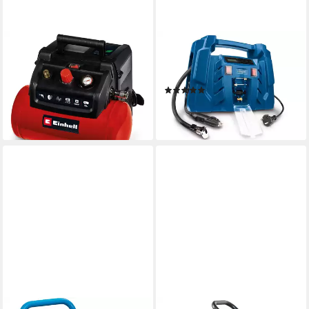
EINHELL
SCHEPPACH
Kompressor TC-AC 190/6/8
Kompressor Air Force 5,
OF, 1200 W, max. 8 bar, 6 l
1100 W, max. 8 bar
(6)
114,78 €
UVP
131,95 €
59,00 €
-13%
lieferbar - in 3-4 Werktagen bei dir
lieferbar - in 3-4 Werktagen bei dir