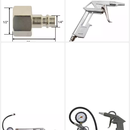
Druckluftgeräte-Set
Druckluftgeräte-Set Druckluft
Schnellkupplung Druckluft
Werkzeugset 13tlg
36,39 €
männlich Innengewinde 1/2",
lieferbar - in 2-3 Werktagen bei dir
1-tlg.
1,99 €
lieferbar - in 3-4 Werktagen bei dir