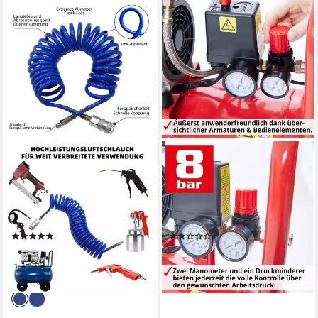
CCLIFE
HECHT
Druckluftschlauch Druckluft
Kompressor Flüster
Spiralschlauch 5M für
Druckluftkompressor 2080,
Kompressor
800 W, max. 8,00 bar, 24,00 l,
Kompressorschlauch
150 l/min, 24 Liter, 8bar,
(4)
(1)
800W
13,00 €
198,47 €
UVP
19,00 €
lieferbar - in 2-3 Werktagen bei dir
-32%
lieferbar - in 3-4 Werktagen bei dir