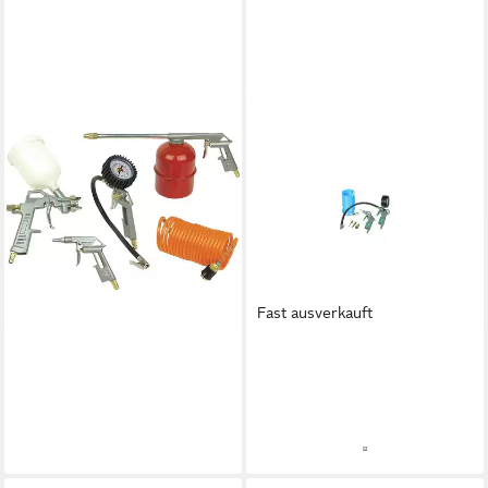
BRÜDER MANNESMANN
WERKZEUGE
Druckluftgeräte-Set
Druckluftsatz, 5-teilig M 1527
32,94 €
lieferbar - in 2-3 Werktagen bei dir
Fast ausverkauft
AIRCRAFT
Druckluftwerkzeug aircraft
Druckluftset 6-teilig
ab 30,58 €
lieferbar - in 2-3 Werktagen bei dir