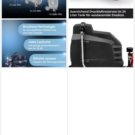
STAHLWERK
EINHELL
Kompressor 8 bar 10 l 1,97
Kompressor TC-AC 190/24/8
PS 1,45 kW 250 l/min
I OF, 1100 W, max. 8 bar, 24 l
99,00 €
Druckluftkompressor
UVP
149,95 €
189,99 €
-34%
lieferbar - in 3-4 Werktagen bei dir
lieferbar - in 3-4 Werktagen bei dir