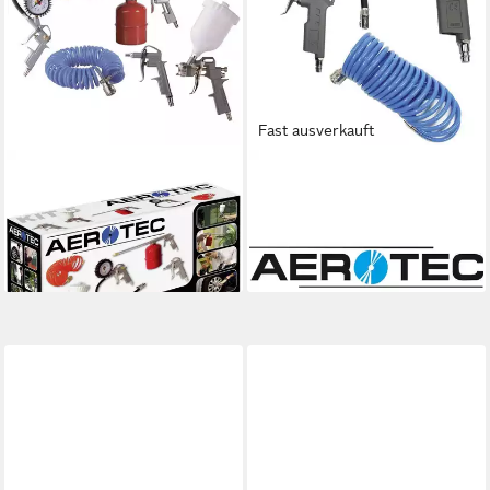
Fast ausverkauft
AEROTEC
AEROTEC
Druckluftgeräte-Set
Druckluftgeräte-Set
Druckluftset 5tlg 2005840
Druckluftset 3tlg 200654
40,94 €
ab 19,86 €
lieferbar - in 2-3 Werktagen bei dir
lieferbar - in 2-3 Werktagen bei dir