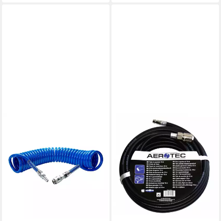
AEROTEC
Spiralschlauch Aerotec 10 M
Druckluft Spiral Schlauch
Spiralschlauch Kompressor
ab 35,94 €
lieferbar - in 2-3 Werktagen bei dir