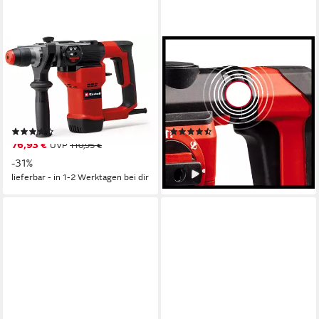
EINHELL
EINHELL
Bohrhammer TC-RH 28 3F,
Bohrhammer TE-RH 32-1600
220-240 V, max. 990 U/min,
4F, inkl. Koffer für universelle
Bohren, Hammerbohren,
Aufbewahrung von Werkzeug
Meißeln mit Fixierung, inkl.
und Zubehör
(8)
(13)
Koffer
76,93 €
105,56 €
UVP
110,95 €
UVP
151,95 €
-31%
-31%
lieferbar - in 1-2 Werktagen bei dir
lieferbar - in 1-2 Werktagen bei dir