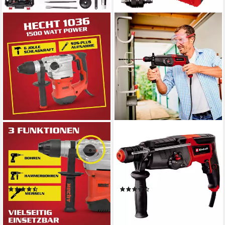
HECHT
EINHELL
Bohrhammer mit Kabel
Bohrhammer TE-RH 950 5F,
1500W SDS-Plus 4250
max. 2600 U/min, inkl. Koffer
U/min, 230 V, max. 860
für universelle Aufbewahrung
U/min, mit Koffer
von Werkzeug und Zubehör
(11)
(4)
99,90 €
109,85 €
UVP
130,95 €
lieferbar - in 3-4 Werktagen bei dir
-16%
lieferbar - in 3-4 Werktagen bei dir