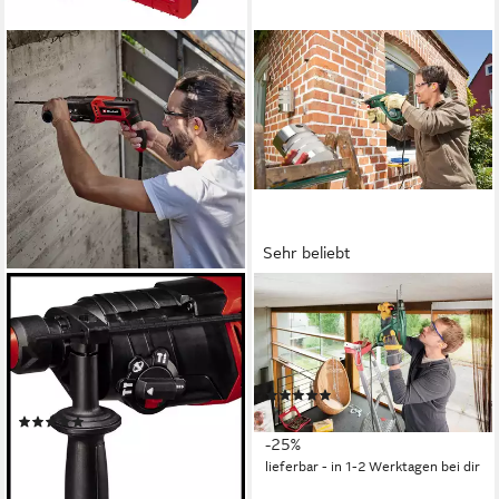
Sehr beliebt
EINHELL
BOSCH HOME & GARDEN
Bohrhammer TC-RH 800 4F,
Bohrhammer PBH 2100 RE,
(2-tlg), inkl. Koffer für
230 V, max. 2300 U/min, inkl.
universelle Aufbewahrung
6-tlg. Bohrer-Set
(621)
von Werkzeug und Zubehör
89,99 €
UVP
119,99 €
(27)
93,14 €
UVP
105,95 €
-25%
lieferbar - in 1-2 Werktagen bei dir
-12%
lieferbar - in 1-2 Werktagen bei dir