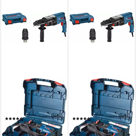
BOSCH PROFESSIONAL
BOSCH PROFESSIONAL
Bohrhammer GBH 2-28 F
Bohrhammer GBH 2-28 F
Professional, 230 V, max. 900
Professional, 230 V, max. 900
U/min, (1-tlg), Vario-Lock, mit
U/min, (1-tlg), Vario-Lock, mit
SDS plus
SDS plus
(10)
(10)
269,00 €
269,00 €
UVP
401,03 €
UVP
401,03 €
-33%
-33%