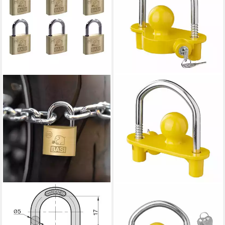
BASI
PROPLUS
Vorhängeschloss
Anhängerschloss
Vorhangschloss, (Spar-Set, 6-
Kupplungsschloss /