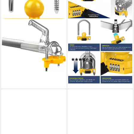
LAS
MASKO
Anhängerschloss
Anhängerschloss,
Deichselschloss
Anhängerschloss
24,99 €
Zahlenschloss mit 4-stelligen
lieferbar - in 6-8 Werktagen bei dir
Code
(4)
21,80 €
lieferbar - in 4-5 Werktagen bei dir