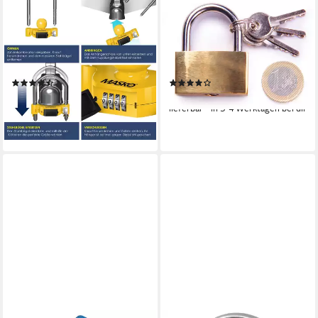
MASKO
ONDIS24
Anhängerschloss,
Vorhängeschloss Messing,
Anhängerschloss
40mm Bügelschloss, mit drei
Zahlenschloss mit 4-stelligen
Schlüsseln, verchromte Bügel
Code
6mm
(4)
(1)
21,80 €
4,99 €
lieferbar - in 3-4 Werktagen bei dir
lieferbar - in 4-5 Werktagen bei dir