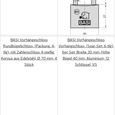
tlg), 6er Set, VS, Bügelschloss
30 mm, Messing, Stahlbügel,
26,95 €
6 Stück
lieferbar - in 2-3 Werktagen bei dir
+15
BASI Vorhängeschloss
BASI Vorhängeschloss
Rundbügelschloss, (Packung, 4-
Vorhangschloss, (Spar-Set, 6-tlg),
tlg), mit Zahlenschloss 4-stellig,
6er Set, Breite 30 mm, Höhe
Korpus aus Edelstahl, Ø 70 mm, 4
Bügel 40 mm, Aluminium, 12
Stück
Schlüssel, VS