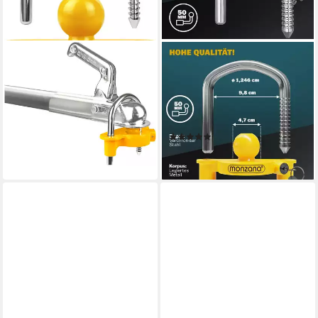
LAS
MONZANA
Anhängerschloss
Anhängerschloss (3-tlg), für
Deichselschloss
gängige Anhängerkupplung
24,99 €
einfache Montage
lieferbar - in 6-8 Werktagen bei dir
Diebstahlschutz
(2)
19,95 €
lieferbar - in 4-5 Werktagen bei dir