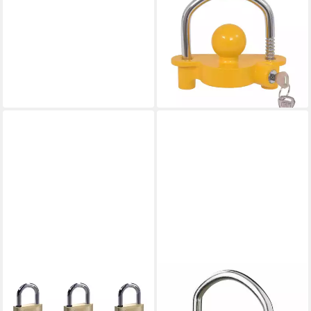
Anhängerschloss
Anhängerschloss 2 Schlüssel
Stahl und Aluminiumlegierung
Gelb
31,99 €
lieferbar - in 5-6 Werktagen bei dir