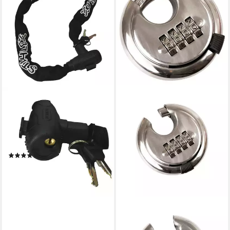
STAHLEX
Kabelschloss Motorradschloss
massiv schwarz 100cm
Fahrradschloss mit 2
Schlüsseln
(1)
12,95 €
lieferbar - in 4-5 Werktagen bei dir
HMF
Vorhängeschloss Edelstahl