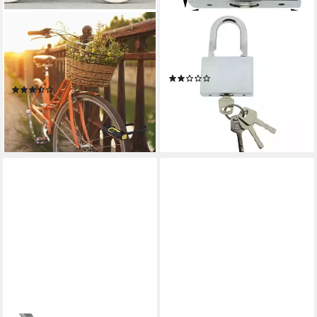
RELAXDAYS
Vorhängeschloss Sicherheits
Zahlenbügelschloss
Vorhängeschloss 75 mm aus
Bügelschloss mit
Stahl inkl. 4 Schlüsseln
Zahlenkombination
(5)
(4)
8,99 €
UVP
14,99 €
17,99 €
UVP
39,99 €
-40%
-55%
lieferbar - in 2-3 Werktagen bei dir
lieferbar - in 2-3 Werktagen bei dir