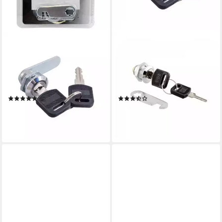
B-SAFE
TSB WERK
Briefkastenschloss
Briefkastenschloss 16mm
Briefkastenschloss 16 mm
Briefkastenschloss
Schubladen Spint Schloss mit
Möbelschloss Tür Schrank,
2 Schlüsseln
Schublade, Hebel, Schloss, 16
(1)
(4)
mm
3,95 €
7,32 €
UVP
7,99 €
lieferbar - in 4-5 Werktagen bei dir
-51%
lieferbar - in 4-5 Werktagen bei dir