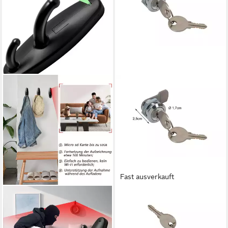
Fast ausverkauft
SPIONPROFI
PEREL
Überwachungskamera 32GB
Briefkasten, Schloss für
Kleiderhaken Mini Kamera
Postkasten, Ersatzteile