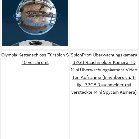
360° Panorama WLAN
Fisheye-Kamera
(Innenbereich,
(7)
Bewegungserkennung,Personenerkennung,2-
144,49 €
UVP
159,99 €
Wege-Audio)
-10%
lieferbar - in 3-4 Werktagen bei dir
Olympia Kettenschloss Türspion S
SpionProfi Überwachungskamera
10 verchromt
32GB Rauchmelder Kamera HD
Mini Überwachungskamera Video
Ton Aufnahme (Innenbereich, 1-
tlg., 32GB Rauchmelder mit
versteckte Mini Spycam Kamera)