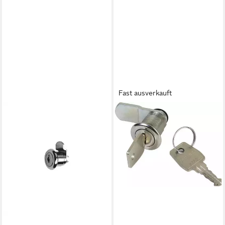
Schrankschloss Hebelschl
Fast ausverkauft
MEFA
Briefkastenschloss
30,17 €
lieferbar - in 2-3 Werktagen bei dir
BURG WÄCHTER