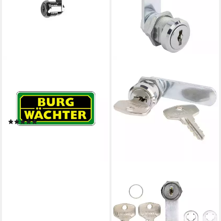
BURG WÄCHTER
Briefkasten Burg-Wächter
Hebelzylinder ZBK 72
SB,gekröpft,vs. links/rechts
Stahl,v
(1)
ab 9,74 €
lieferbar - in 3-4 Werktagen bei dir
BURG WÄCHTER
Profilzylinder BURG-
WÄCHTER Universalzylinder
26881
ab 18,19 €