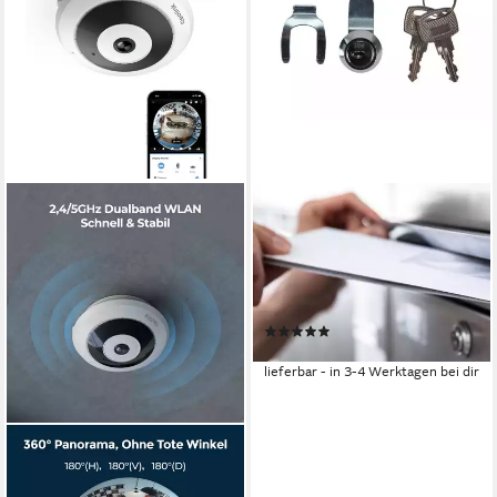
PEREL
Briefkasten, Schloss für
Postkasten, Ersatzteile
Briefkastenschloß mit 2
Schlüsseln
(1)
18,25 €
lieferbar - in 3-4 Werktagen bei dir
REOLINK
Überwachungskamera 6MP