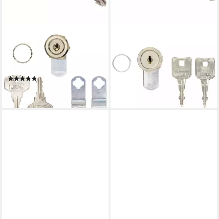
BURG WÄCHTER
BURG WÄCHTER
Profilzylinder BURG-
Profilzylinder BURG-
WÄCHTER Universalzylinder
WÄCHTER Universalzylinder
3071
32531
(1)
ab 8,34 €
ab 8,74 €
lieferbar - in 3-4 Werktagen bei dir
lieferbar - in 3-4 Werktagen bei dir