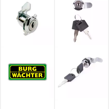
BURG WÄCHTER
Briefkasten Burg-Wächter
Hebelzylinder ZBK 75
SB,gerade,vs. links/rechts
Stahl,ver
ab 13,14 €
lieferbar - in 3-4 Werktagen bei dir
BENSON