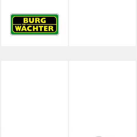
Briefkasten Burg-Wächter
Hebelzylinder ZBK 71
SB,gekröpft,vs. links/rechts
Stahl,v
ab 10,64 €
lieferbar - in 3-4 Werktagen bei dir