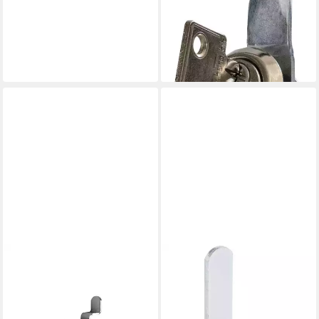
BURG WÄCHTER
Profilzylinder Burg-Wächter
14111
ab 9,74 €
lieferbar - in 3-4 Werktagen bei dir