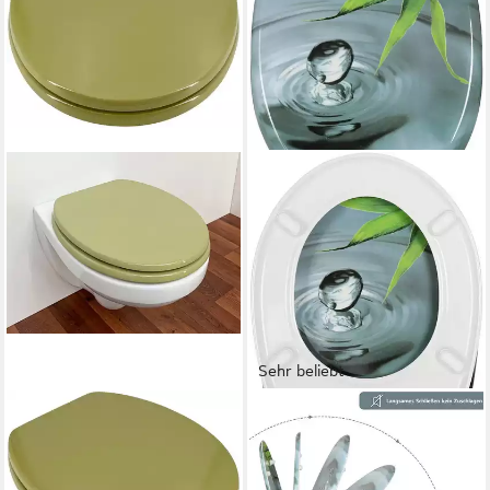
Sehr beliebt
ADOB
WOLTU
WC-Sitz, äußerst stabil,
WC-Sitz (1-St), mit
Messing verchromte
Absenkautomatik, Quick-
Scharniere
Release-Funktion, Duroplast