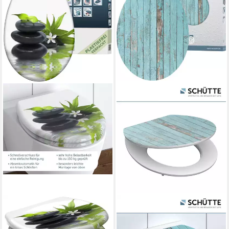
SCHÜTTE
SCHÜTTE
WC-Sitz Jasmin, Duroplast,
WC-Sitz Blue Wood, High
Absenkautomatik,
Gloss mit MDF Holzkern, mit