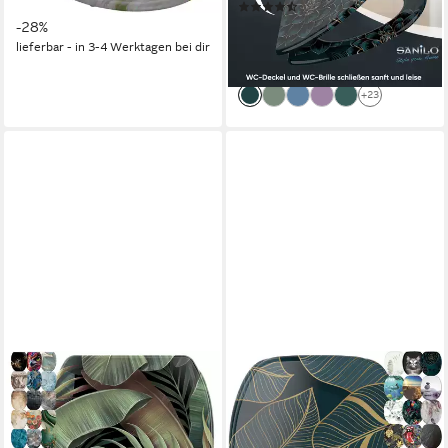
31,14 €
UVP
42,99 €
(1635)
Montage
59,99 €
-28%
UVP
69,99 €
lieferbar - in 3-4 Werktagen bei dir
-14%
lieferbar - in 2-3 Werktagen bei dir
+23