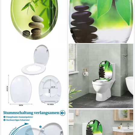
FIVMEN
EUGAD
WC-Sitz Toilettendeckel
WC-Sitz (1-St),
Absenkautomatik Klobrille mit
Toilettendeckel mit