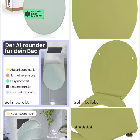
Sehr beliebt
Sehr beliebt
INSTMAIER
CORNAT
WC-Sitz instmaier Helma,
WC-Sitz CETINA
(39)
Toilettendeckel mit
31,99 €
UVP
38,99 €
Absenkautomatik,