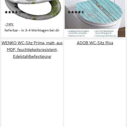
Schnellverschluss, Motivdruck
Absenkautomatik
(31)
(10)
31,14 €
44,99 €
UVP
42,99 €
UVP
69,99 €
-28%
-36%
lieferbar - in 3-4 Werktagen bei dir
lieferbar - in 3-4 Werktagen bei dir
WENKO WC-Sitz Prima, matt, aus
ADOB WC-Sitz Riva
MDF, feuchtigkeitsresistent,
Edelstahlbefestigung