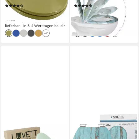
(117)
(111)
29,95 €
26,77 €
UVP
39,99 €
UVP
59,99 €
-25%
-55%
lieferbar - in 3-4 Werktagen bei dir
lieferbar - in 3-4 Werktagen bei dir
+2
+4