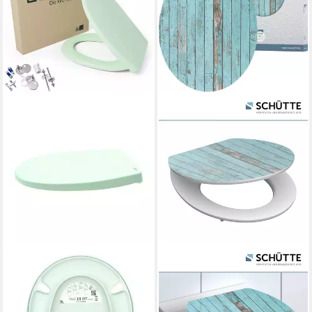
LUVETT
SCHÜTTE
WC-Sitz C100 mit
WC-Sitz Blue Wood, High
Absenkautomatik, Duroplast
Gloss mit MDF Holzkern, mit
sanitär, Universelle O-Form
Absenkautomatik