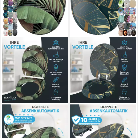
SANILO
SANILO
WC-Sitz mit Absenkautomatik
WC-Sitz mit Absenkautomatik,
& Top Fix in vielen Designs,
viele Toilettendeckel direkt
hochwertig, abnehmbar,
vom Hersteller, hochwertig &