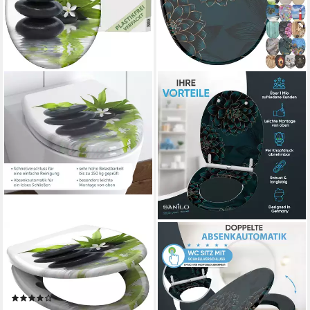
SCHÜTTE
SANILO
WC-Sitz Jasmin, Duroplast,
WC-Sitz mit Absenkautomatik,
Absenkautomatik,
viele Toilettendeckel direkt
Schnellverschluss, Motivdruck
vom Hersteller, hochwertig &
(31)
modern, universell, leichte