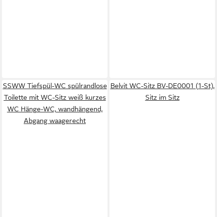
SSWW Tiefspül-WC spülrandlose
Belvit WC-Sitz BV-DE0001 (1-St),
Toilette mit WC-Sitz weiß kurzes
Sitz im Sitz
WC Hänge-WC, wandhängend,
Abgang waagerecht