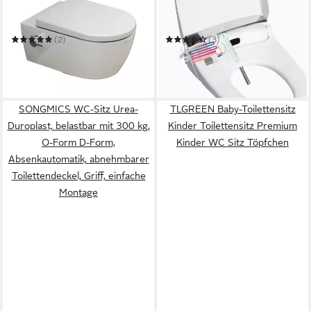
Dusch-WC Taharet WC mit
Dusch-WC-Sitz Dusch-WC
Armatur & abnehmbaren
Aufsatz E900
Softclose WC-Sitz
(2)
(3)
259,99 €
702,40 €
UVP
399,95 €
UVP
1.053,60 €
-35%
-33%
in 2-3 Werktagen bei dir
in 2-3 Werktagen bei dir
SONGMICS WC-Sitz Urea-
TLGREEN Baby-Toilettensitz
Duroplast, belastbar mit 300 kg,
Kinder Toilettensitz Premium
O-Form D-Form,
Kinder WC Sitz Töpfchen
Absenkautomatik, abnehmbarer
Toilettendeckel, Griff, einfache
Montage