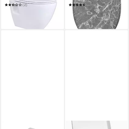
Release
(2)
(24)
169,00 €
49,99 €
UVP
325,00 €
UVP
69,99 €
-48%
-29%
in 6-7 Werktagen bei dir
in 2-3 Werktagen bei dir
SSWW
MEWATEC