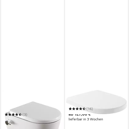
SSWW
VILLEROY & BOCH
Dusch-WC mit Softclose WC-
WC-Sitz O.novo
Sitz Tiefspül-WC
(16)
spülrandloses WC Taharet
ab 127,00 €
(3)
lieferbar in 3 Wochen
309,99 €
UVP
599,00 €
-48%