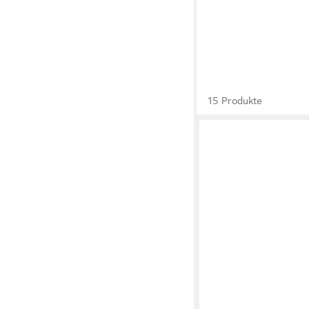
15 Produkte