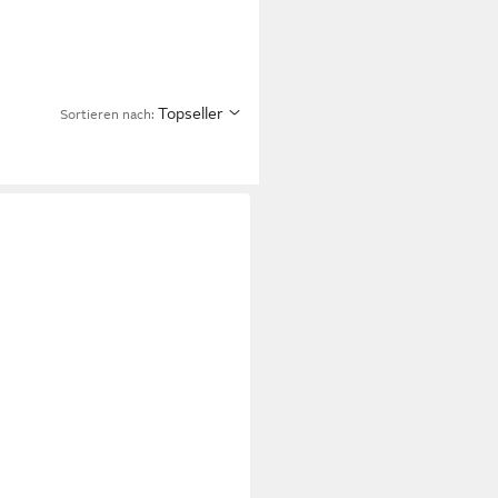
Topseller
Sortieren nach: