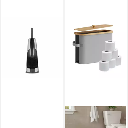
BRABANTIA
WC-Garnitur Metall
Toilettenbürste Edelstahl
38,57 €
in 2-3 Werktagen bei dir