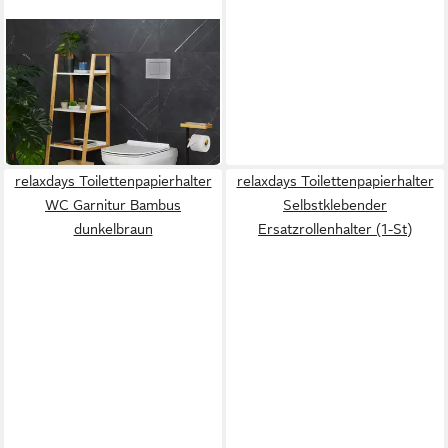
RELAXDAYS
Toilettenpapierhalter mit
Ablage
21,99 €
UVP
39,99 €
-45%
in 2-3 Werktagen bei dir
relaxdays Toilettenpapierhalter
relaxdays Toilettenpapierhalter
WC Garnitur Bambus
Selbstklebender
dunkelbraun
Ersatzrollenhalter (1-St)