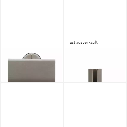
Fast ausverkauft
BRABANTIA
BRABANTIA
Toilettenpapierhalter Profile
Toiletten-Ersatzrollenhalter
Platinum
ReNew, Platinum
47,57 €
35,79 €
in 2-3 Werktagen bei dir
in 2-3 Werktagen bei dir