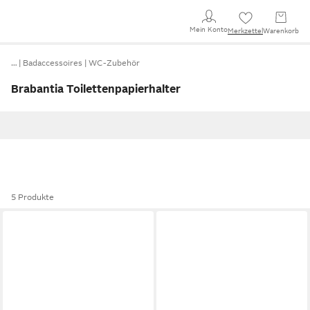
Mein Konto
Merkzettel
Warenkorb
…
Badaccessoires
WC-Zubehör
Brabantia Toilettenpapierhalter
5 Produkte