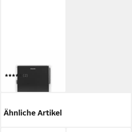
BRABANTIA
Toilettenpapierhalter Classic
Matt Black
(2)
19,98 €
in 2-3 Werktagen bei dir
Ähnliche Artikel