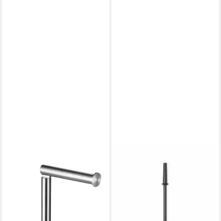
BRABANTIA
WC-Garnitur Toilettenbürste
Edelstahl Schwarz
18,11 €
in 2-3 Werktagen bei dir