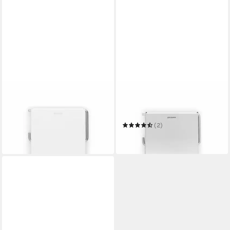
BRABANTIA
BRABANTIA
Toilettenpapierhalter Classic
Toilettenpapierhalter Classic
White
Brilliant Steel
19,98 €
(2)
in 2-3 Werktagen bei dir
19,98 €
in 2-3 Werktagen bei dir