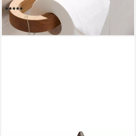
in Germany, WC Papier Halter
(4)
29,99 €
UVP
45,00 €
-33%
lieferbar - in 5-6 Werktagen bei dir