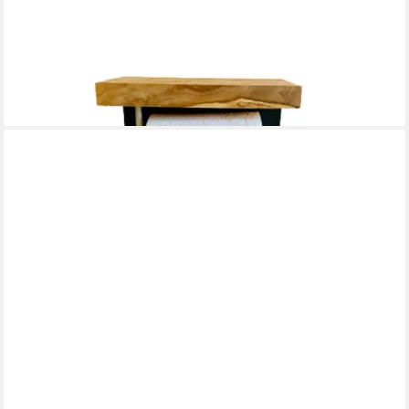
MAINZ, ohne Bohren (1-St), Edler Alltagshelfer – funktional,
dekorativ, Feuchtigkeitsresistent
22,95 €
UVP
25,95 €
-12%
lieferbar - in 2-3 Werktagen bei dir