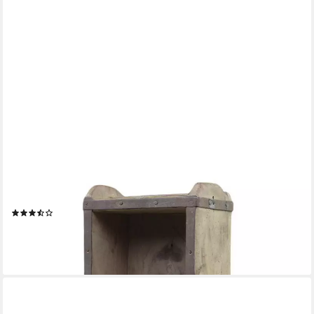
CHIC ANTIQUE
Toilettenpapierhalter Toilettenpapierhalter WC Rollenhalter
Wand Ziegelform Holz Chic
(12)
29,95 €
34,95 €
-14%
lieferbar - in 2-3 Werktagen bei dir