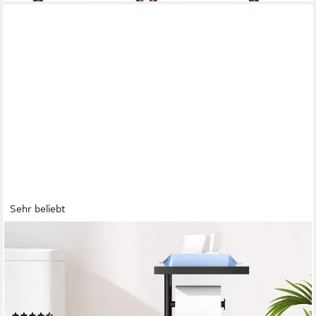
Sehr beliebt
FORRLITE
Toilettenpapierhalter Toilettenpapierhalter mit Tablett,WC-
Bürste,WC-Garnitur 4 in1 (Toilettenpapierhalter aus Edelstahl,
Modernes Design, integrierter WC-Bürstenhalter, Freistehender
Toilettenpapierhalter mit Ablagefach und Fach für Ersatzrolle),
(20)