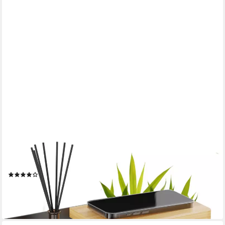
SURFOU
Toilettenpapierhalter toilettenpapier aufbewahrung aus Bambus
& Eisen - 2-in-1-Montage, Für Smartphone, Kosmetik &
Toilettenpapier. Für Bad & WC.
(13)
16,99 €
UVP
39,99 €
-58%
lieferbar - in 3-4 Werktagen bei dir