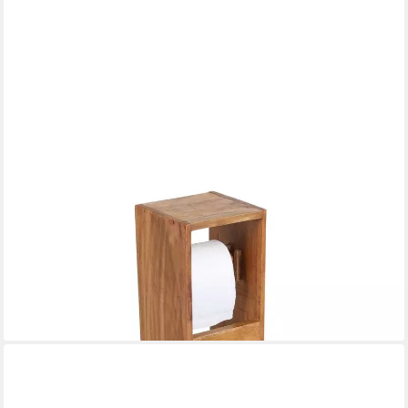
CASA MORO
Casa Moro Toilettenpapierhalter Holz Toilettenpapierhalter
ELISA Toilettenpapierständer (für WC, Bad, Badezimmer),
Klopapierhalter aus Massivholz rustikal
31,00 €
69,00 €
-55%
lieferbar - in 5-6 Werktagen bei dir