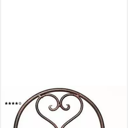
AMBIENTE HAUS
Toilettenpapierhalter Antik, antikbraun
(2)
69,97 €
UVP
119,50 €
-41%
lieferbar - in 4-5 Werktagen bei dir