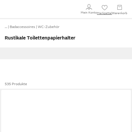
Mein Konto
Merkzettel
Warenkorb
…
Badaccessoires
WC-Zubehör
Rustikale Toilettenpapierhalter
535 Produkte