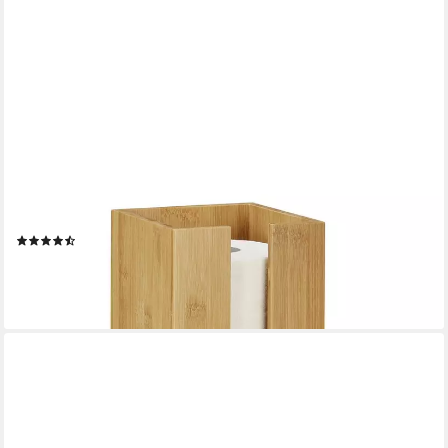
RELAXDAYS
Toilettenpapierhalter stehend Bambus
(13)
16,99 €
UVP
39,99 €
-58%
lieferbar - in 2-3 Werktagen bei dir