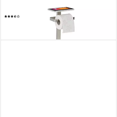
RELAXDAYS
Toilettenpapierhalter WC Garnitur aus Edelstahl
(12)
56,99 €
UVP
99,99 €
-43%
lieferbar - in 2-3 Werktagen bei dir