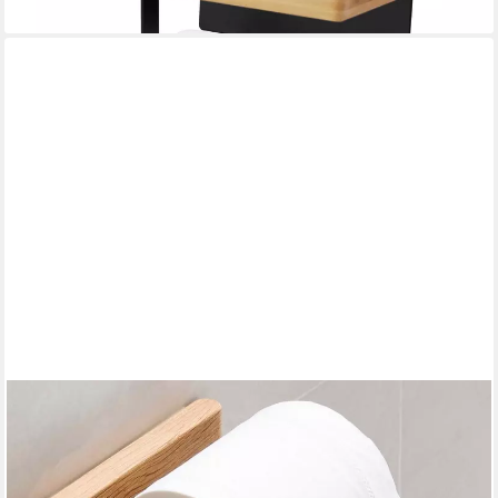
lieferbar - in 4-5 Werktagen bei dir
DEKAZIA
Toilettenpapierhalter ohne Bohren Selbstklebender
Klorollenhalter Holz aus Deutschland (inkl. 2 Klebestreifen,
Stilvolles Design für Bad, WC, Gäste Toilette), Eichenholz, Made