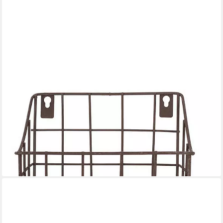
MACOSA HOME
Toilettenpapierhalter Vintage Klorollenhalter mit Korb Rost
Vintage Klopapier-Halter (WC Rollen Halter), Landhaus-Stil
Badezimmer WC Papierrollenhalter Gusseisen
16,90 €
UVP
24,90 €
-32%
lieferbar - in 2-3 Werktagen bei dir