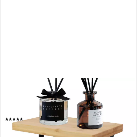
BLINGBIN
Toilettenpapierhalter Klopapierhalterung, Klopapierhalter mit
Holzplatte, Wandmontage (1er Set, 1-St., 1x Toilettenpapierhalter
(ohne Stanzen/Lochen), Rollenhalter Selbstklebend,Wc Papier
Halterung für Küche Badzimmer
(1)
14,99 €
UVP
33,99 €
-56%