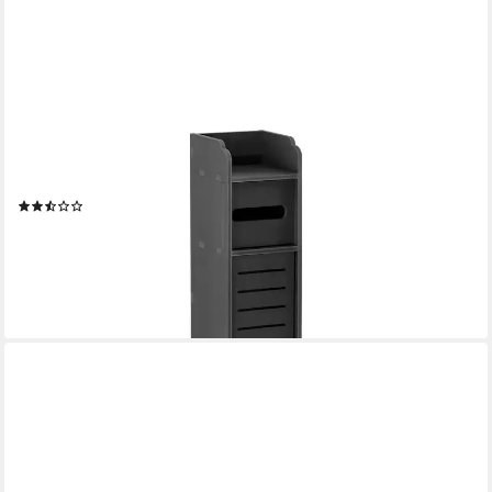
EN.CASA
Toilettenpapierhalter, »Leoben« Badregal mit Ablagefach
Badschrank dunkelgrau
(71)
27,99 €
UVP
41,99 €
-33%
lieferbar - in 5-6 Werktagen bei dir