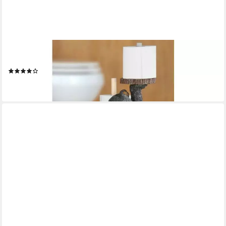
CARAMEL MEDIA
Toiletten-Ersatzrollenhalter
(11)
39,95 €
lieferbar - in 2-3 Werktagen bei dir