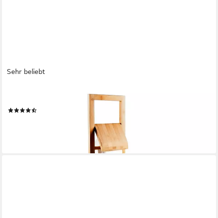
Sehr beliebt
RELAXDAYS
Toilettenpapierhalter WC Garnitur Bambus
(34)
31,99 €
UVP
59,99 €
-47%
lieferbar - in 2-3 Werktagen bei dir