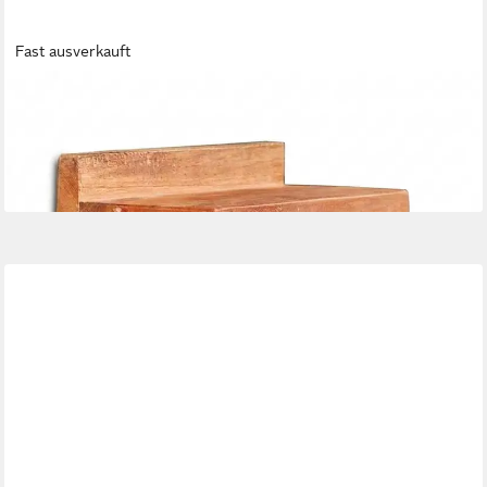
Fast ausverkauft
DESIGN DELIGHTS
Toilettenpapierhalter TOILETTENROLLENHALTER TREIBHOLZ
"DRIFT"
31,90 €
lieferbar - in 2-3 Werktagen bei dir