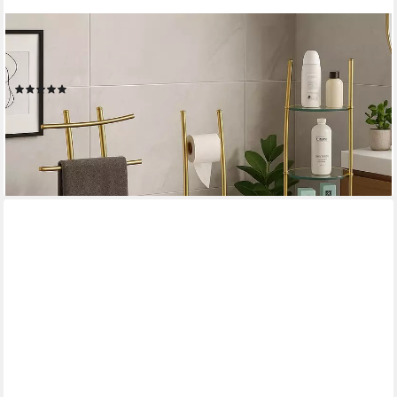
MOEBEL-DIREKT-ONLINE
Toilettenpapierhalter WC-Serie aus Metall, wahlweise
messingfarben oder chromfarben
(5)
79,99 €
99,99 €
-20%
lieferbar - in 5-6 Werktagen bei dir
+1