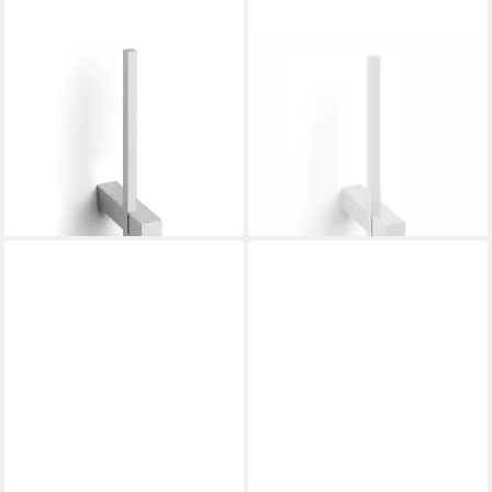
ZACK
ZACK
Toiletten-Ersatzrollenhalter
Toiletten-Ersatzrollenhalter
ZACK Ersatz-
ZACK Ersatz-
Toilettenpapierhalter CARVO
Toilettenpapierhalter CARVO
Edelstahl gebürstet
Edelstahl weiß
35,00 €
39,90 €
lieferbar - in 2-3 Werktagen bei dir
lieferbar - in 2-3 Werktagen bei dir