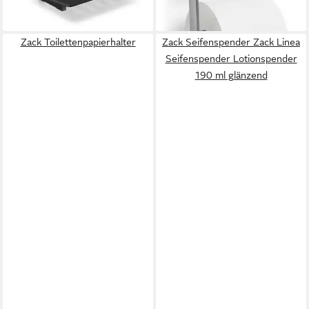
29,90 €
ermöglichen ein schnelles
lieferbar - in 2-3 Werktagen bei dir
Abtrocknen der Seife, Stück
Zack Toilettenpapierhalter
Zack Seifenspender Zack Linea
Seifenspender Lotionspender
190 ml glänzend