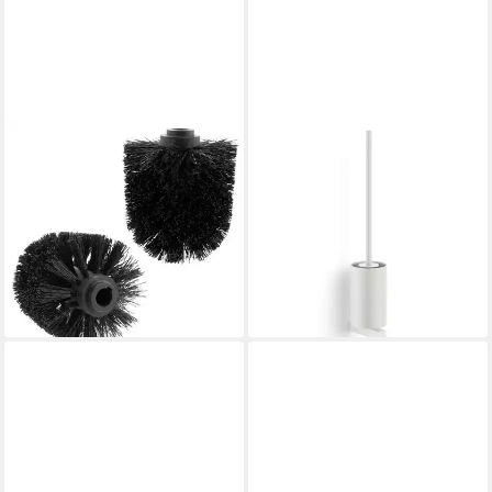
BREMERMANN
ZACK
Ersatzbürste
WC-Reinigungsbürste ZACK
Ersatzbürstenkopf 2er-Set
Toilettenbürste CARVO
für WC-Garnitur, (2-tlg)
Edelstahl weiß Wandmontage,
12,99 €
UVP
16,99 €
WC, (Set)
(6,50 €/ 1 Stk)
ab 86,00 €
-24%
leider ausverkauft
lieferbar - in 2-3 Werktagen bei dir