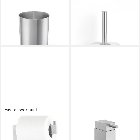
ZACK
ZACK
Zahnputzbecher ZACK
Toilettenpapierhalter
48,00 €
Zahnputzbecher REZZO
lieferbar - in 2-3 Werktagen bei dir
Edelstahl gebürstet, (Stück)
ab 17,00 €
leider ausverkauft
Fast ausverkauft
ZACK
ZACK
Toilettenpapierhalter ZACK
Seifenspender ZACK
40382
Lotionspender LINEA