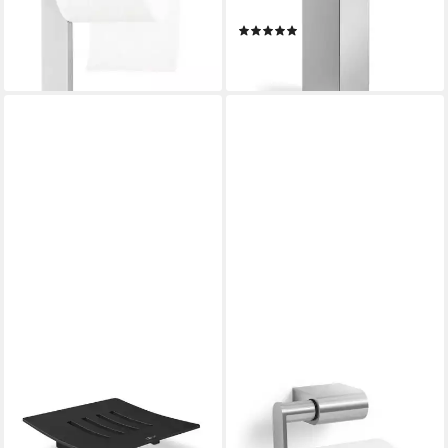
159,95 €
Edelstahl gebürstet, (Stück)
lieferbar - in 2-3 Werktagen bei dir
(1)
51,90 €
lieferbar - in 2-3 Werktagen bei dir
ZACK
ZACK
Seifenschale ZACK
Toilettenpapierhalter
56,00 €
Seifenablage ABBACO
lieferbar - in 2-3 Werktagen bei dir
Edelstahl schwarz, Schlitze in
der Edelstahlablage