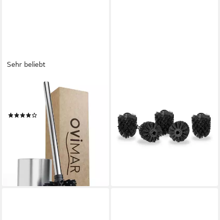
40571, 40572) + SCALA
(40055, 40088) + LYOS
(40345) + ATORE (40416,
40417, 40454, 40455),
(Stück)
Sehr beliebt
OVIMAR
RELAXDAYS
WC-Reinigungsbürste, (1-tlg),
Badezimmer-Set WC
aus Edelstahl in Silber zur
Bürstenkopf Ersatz im Set 12
(24)
mm, schwarz
26,95 €
(2)
lieferbar - in 3-4 Werktagen bei dir
13,99 €
UVP
29,99 €
-53%
lieferbar - in 2-3 Werktagen bei dir