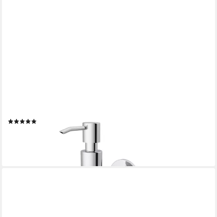
LENZ
Seifenspender HYGGE, VIDA, Tropffrei, leicht zu reinigen,
nachfüllbar, platzsparend
(2)
ab 18,99 €
lieferbar - in 3-4 Werktagen bei dir