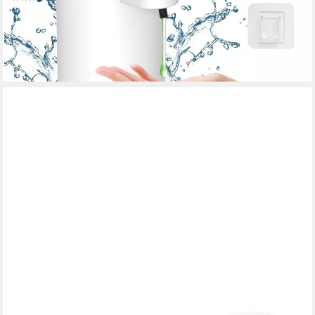
ab 26,33 €
UVP
34,19 €
-23%
lieferbar - in 4-5 Werktagen bei dir