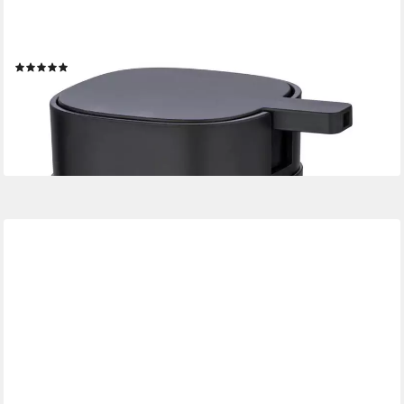
WENKO
Seifenspender Seifenspender DAVOS, Wenko, (Einzaln)
(2)
21,99 €
UVP
28,99 €
-24%
lieferbar - in 3-4 Werktagen bei dir