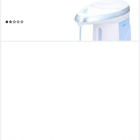
EDCO
Seifenspender Sensor-Seifenspender Flüssigseifenspender
Desinfektionsspender Seife
(3)
14,95 €
lieferbar - in 4-5 Werktagen bei dir