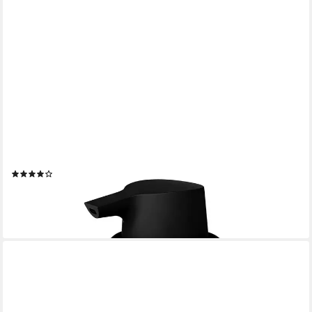
BLOMUS
Seifenspender Blomus Seifenspender -SONO- 250 ml
(15)
ab 33,95 €
lieferbar - in 2-3 Werktagen bei dir
+4