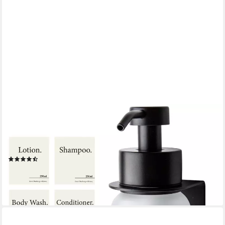
DESIGNFABRIK HAMBURG
Seifenspender Wandmontage ohne Bohren 250 ml,
Pumpspender für Flüssigseife, (1-tlg), Glas & Edelstahl, inkl.
Markenklebeband für besonders starken Halt
(29)
27,49 €
lieferbar - in 2-3 Werktagen bei dir
+1