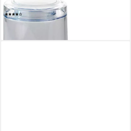
WENKO
Seifenspender Butler, Sensor
(48)
ab 23,35 €
UVP
31,99 €
-27%
lieferbar - in 3-4 Werktagen bei dir