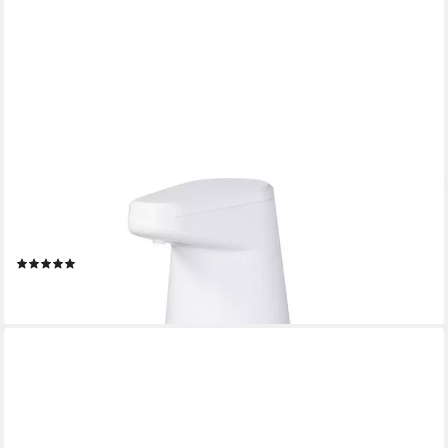
BASETECH
Seifenspender Automatischer Seifenspender BT-2348566, mit
Sensortechnik, nachfüllbar
(3)
15,14 €
lieferbar - in 2-3 Werktagen bei dir