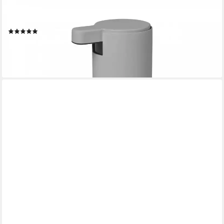
BLOMUS
Seifenspender Blomus Seifenspender -MODO-
(2)
49,95 €
leider ausverkauft
+3