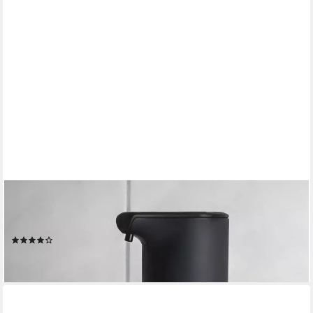
MIKAMAX
Seifenspender Automatischer Schaumseifenspender
Seifendosierer mit Bewegungssensor
(6)
24,95 €
lieferbar - in 3-4 Werktagen bei dir