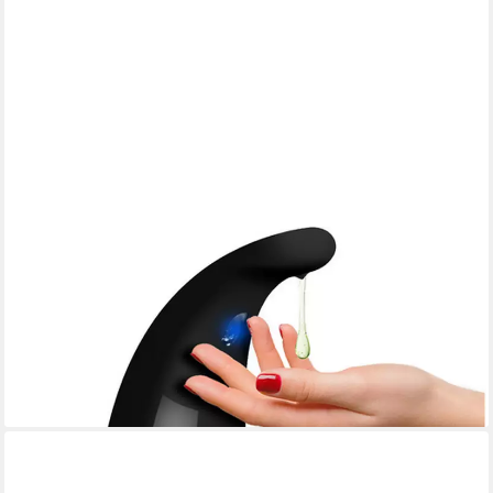
RUHHY
Seifenspender Berührungsloser Flüssigseifenspender, (Spar-
Set, 1-tlg., Bewegungssensor), Handhabung mit großer Öffnung
zum schnellen Nachfüllen
26,90 €
33,90 €
-21%
lieferbar - in 6-8 Werktagen bei dir