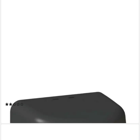
JVD
Seifenspender YALISS, Fassungsvermögen in ml 1000
(1)
111,79 €
lieferbar in 2 Wochen