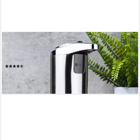
HAUSHALT INTERNATIONAL
Seifenspender Automatischer Seifenspender
Desinfektionspender (gib Seife flüssig ab), (1-tlg), aus Edelstahl
und Chrom mit Infrarotsensor
(16)
ab 9,99 €
UVP
17,99 €
-44%
lieferbar - in 3-4 Werktagen bei dir