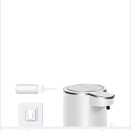
ATHLIX
Seifenspender Elektrischer Automatischer Seifenspender
berührungslos aufladbar, 4-Stufen einstellbar, IPX5 Wasserdicht,
Vollautomatisch
29,99 €
UVP
39,99 €
-25%
lieferbar - in 8-10 Werktagen bei dir