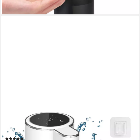
FELIXLEO
Seifenspender Automatisch Flüssig Seifenspender
Stromanzeige 380ml Elektrischer, (1-tlg)
(29)