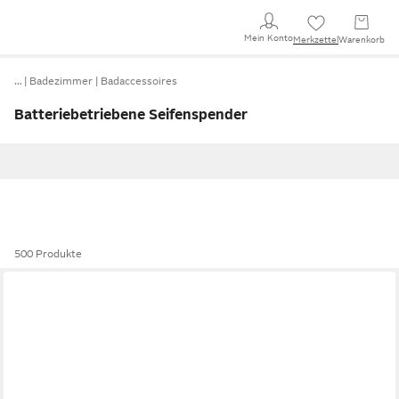
Mein Konto
Merkzettel
Warenkorb
…
Badezimmer
Badaccessoires
Batteriebetriebene Seifenspender
500 Produkte