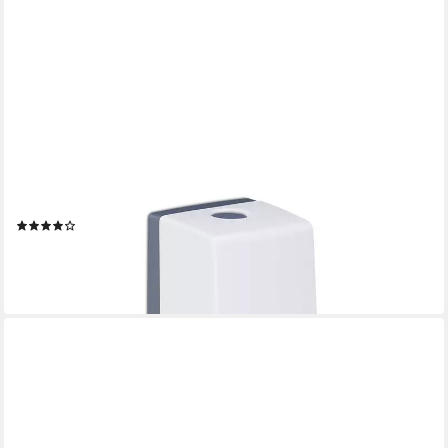
RELAXDAYS
Seifenspender 2 x Wandseifenspender, (2er Set, 2-tlg., 2er Set)
(9)
19,99 €
UVP
39,99 €
-50%
lieferbar - in 2-3 Werktagen bei dir