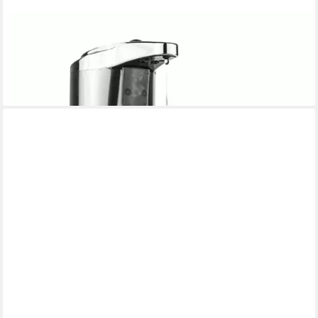
COLOURLIVING
Seifenspender Elektrischer Seifenspender Automatischer
Seifenspender mit Sensor, (1-tlg), Nachfüllbar, An-/Ausschalter
16,80 €
lieferbar - in 3-4 Werktagen bei dir