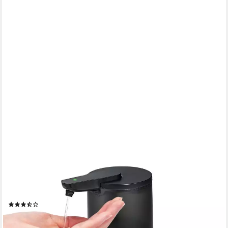
BERNSTEIN
Seifenspender SP1, (Sensor-Seifenspender / Automatischer
Seifenspender / No-Touch, sensorgesteuert, berührungsfrei,
elektronisch), Farbe wählbar / Kontaktlos / mit Sensor / mit
Reinigungsfunktion
(6)
43,80 €
lieferbar - in 3-4 Werktagen bei dir