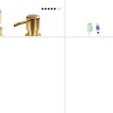
(1)
RELAXDAYS
t 400 ml
Seifenspender Bad-Acces
14,99 €
UVP
29,99 €
-50%
in 2-3 Werktagen bei dir