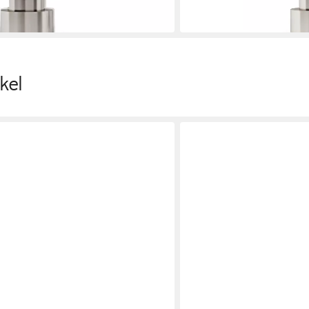
-17%
in 3-4 Werktagen bei dir
kel