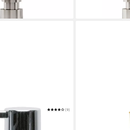
-17%
in 3-4 Werktagen bei dir
(9)
INTIRILIFE
y
Seifenspender
17,99 €
UVP
22,99 €
-22%