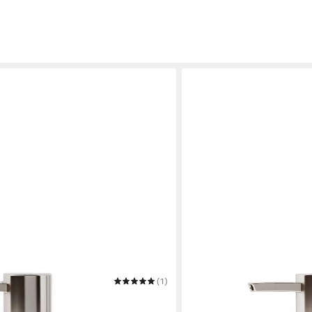
(1)
SANILO
ch
Seifenspender Clam
24,99 €
UVP
29,99 €