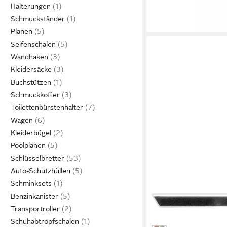
Halterungen
-17%
Schmuckständer
in 3-4 Werktagen bei dir
Planen
Seifenschalen
Wandhaken
Kleidersäcke
Buchstützen
Schmuckkoffer
Toilettenbürstenhalter
Wagen
Kleiderbügel
Poolplanen
Schlüsselbretter
Auto-Schutzhüllen
Schminksets
KLEINE WOLKE
Benzinkanister
Seifenspender Mercur
Transportroller
17,47 €
Schuhabtropfschalen
in 5-6 Werktagen bei dir