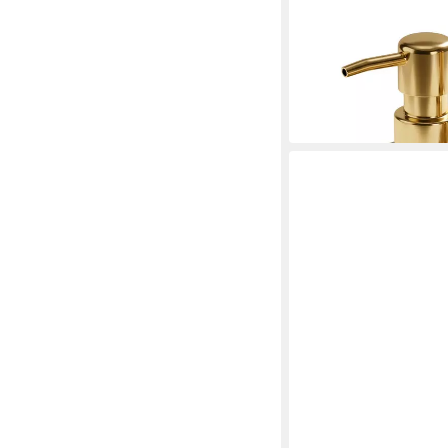
RELAXDAYS
Seifenspender 2er Se
17,99 €
UVP
39,99 €
-55%
in 2-3 Werktagen bei dir