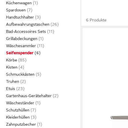
Küchenwagen
Spardosen
Handtuchhalter
6 Produkte
Aufbewahrungstaschen
Bad-Accessoires Sets
Grillabdeckungen
Wäschesammler
Seifenspender
Körbe
Kisten
Schmuckkästen
Truhen
Etuis
Gartenhaus-Gerätehalter
Wäscheständer
Schutzhüllen
SANILO
Kleiderhüllen
Seifenspender Goldfis
Zahnputzbecher
24,99 €
UVP
29,99 €