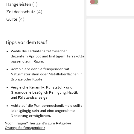
koralle
grün
Hängeleisten
Zeltdachschutz
Gurte
Tipps vor dem Kauf
Wähle die Farbintensität zwischen
dezentem Apricot und kräftigem Terrakotta
passend zum Raum.
Kombiniere den Seifenspender mit
Naturmaterialien oder Metalloberflächen in
Bronze oder Kupfer.
Vergleiche Keramik-, Kunststoff- und
Glasmodelle bezüglich Reinigung, Haptik
und Füllstandsanzeige.
Achte auf die Pumpenmechanik – sie sollte
BREMERMANN
leichtgängig sein und eine angenehme
Dosierung ermöglichen.
Seifenspender Seifen
Spender für Seife
Noch Fragen? Hier geht's zum
Ratgeber
Orange Seifenspender ›
27,99 €
UVP
36,99 €