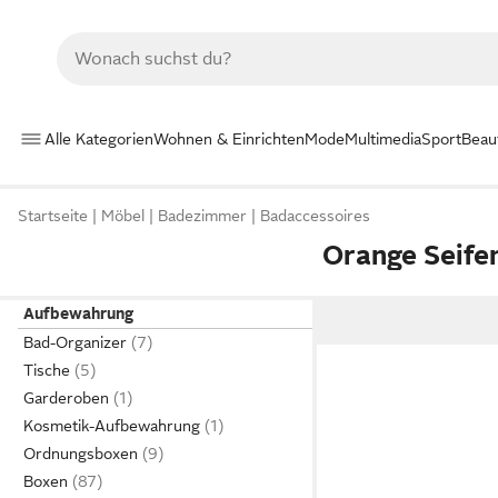
Alle Kategorien
Wohnen & Einrichten
Mode
Multimedia
Sport
Beau
Startseite
Möbel
Badezimmer
Badaccessoires
Orange Seife
Aufbewahrung
Bad-Organizer
Tische
Garderoben
Kosmetik-Aufbewahrung
Ordnungsboxen
Boxen