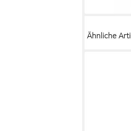
-17%
in 3-4 Werktagen bei dir
Ähnliche Arti