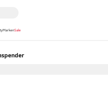
ty
Marken
Sale
nspender