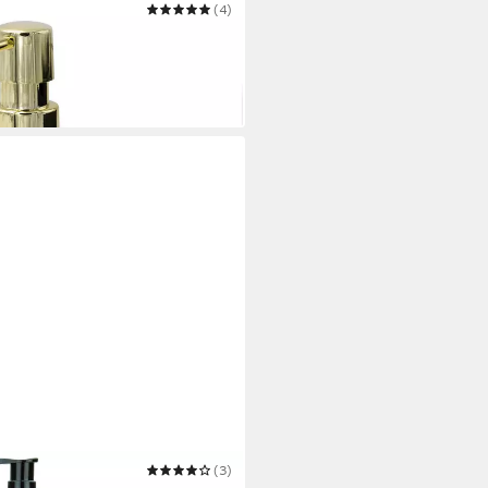
(4)
ansparent-grün
(3)