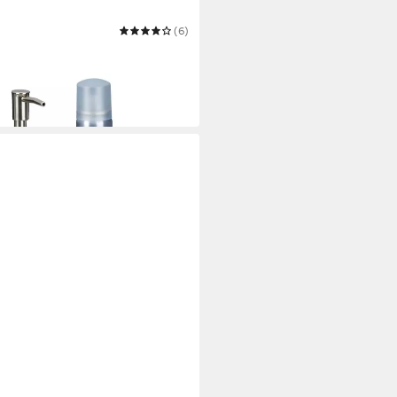
(6)
soires-Set Bambus