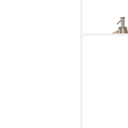
HTI-LINE
Seifenspender Badseri
11,99 €
UVP
29,99 €
-60%
in 3-4 Werktagen bei dir
HOME LINE