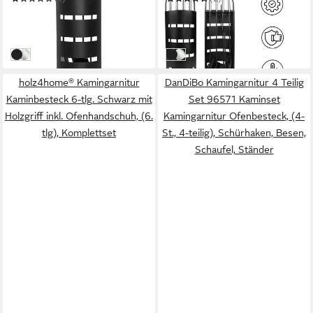
26,80 €
22,99 €
UVP
59,90 €
UVP
46,99 €
-55%
-51%
in 4-5 Werktagen bei dir
in 4-5 Werktagen bei dir
Schwarz
Silber
Schwarz
Silber
holz4home® Kamingarnitur
DanDiBo Kamingarnitur 4 Teilig
Kaminbesteck 6-tlg. Schwarz mit
Set 96571 Kaminset
Holzgriff inkl. Ofenhandschuh, (6.
Kamingarnitur Ofenbesteck, (4-
tlg), Komplettset
St., 4-teilig), Schürhaken, Besen,
Schaufel, Ständer