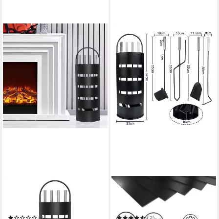
MELKO
FIVMEN
Kamingarnitur Kaminbesteck
Kamingarnitur 5 teilig
6-tlg. Kaminwerkzeuge
Kaminzubehör Edelstahl
Ständer Kaminreinigungs Set
Kaminofen Kaminbesteck
(1)
(2)