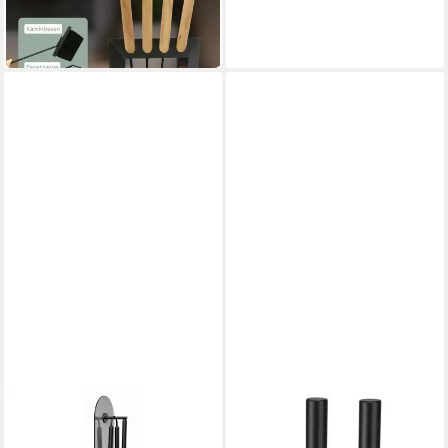
49,90 €
UVP
64,90 €
-23%
in 5-6 Werktagen bei dir
SPETEBO
Kamingarnitur Edelstahl
Kaminbesteck - 3-teilig