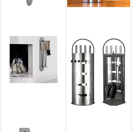
SPETEBO
Kamingarnitur Edelstahl
Kaminbesteck - 5-teilig
(2)
28,95 €
in 4-5 Werktagen bei dir