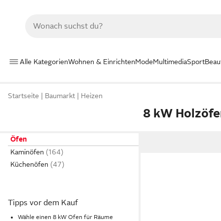
Alle Kategorien
Wohnen & Einrichten
Mode
Multimedia
Sport
Beau
Startseite
Baumarkt
Heizen
8 kW Holzöfe
Öfen
Kaminöfen
Küchenöfen
Tipps vor dem Kauf
Wähle einen 8 kW Ofen für Räume