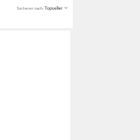
Topseller
Sortieren nach: