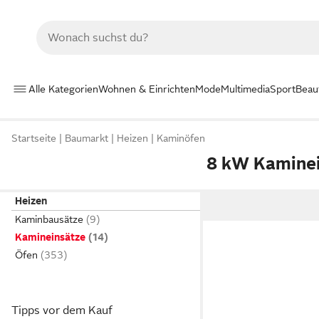
Alle Kategorien
Wohnen & Einrichten
Mode
Multimedia
Sport
Beau
Startseite
Baumarkt
Heizen
Kaminöfen
8 kW Kamine
Heizen
Kaminbausätze
Kamineinsätze
Öfen
Tipps vor dem Kauf