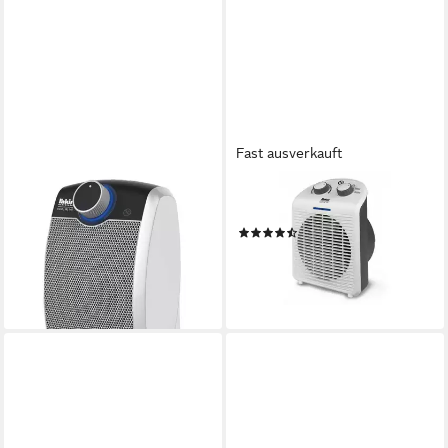
Fast ausverkauft
FAKIR
FAKIR
Heizlüfter Trend HL 140,
Heizlüfter Trend HL 100
(4)
1800 W
ab 28,99 €
ab 35,00 €
UVP
69,00 €
lieferbar - in 3-4 Werktagen bei dir
-49%
lieferbar - in 2-3 Werktagen bei dir