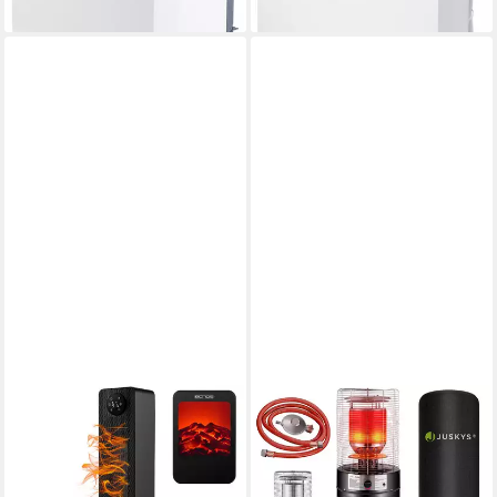
lieferbar - in 6-8 Werktagen bei dir
lieferbar - in 6-8 Werktagen bei dir
ECHOS
JUSKYS
Keramikheizlüfter mit WiFi
Heizstrahler Cuna, 11000 W,
Eco-1202, 2000 W,
integrierter Kippschutz, Inkl.
Automatische Oszillation,
Druckminderer, robuste