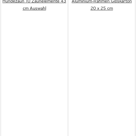
Hundezaun 10 Zaunelemente 43
Aluminium-Rahmen Gipskarton
cm Auswahl
20 x 25 cm