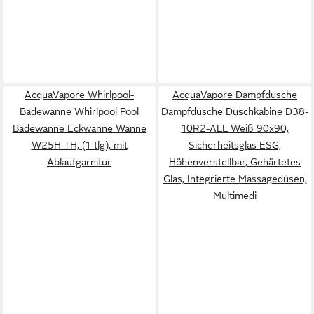
AcquaVapore Whirlpool-
AcquaVapore Dampfdusche
Badewanne Whirlpool Pool
Dampfdusche Duschkabine D38-
Badewanne Eckwanne Wanne
10R2-ALL Weiß 90x90,
W25H-TH, (1-tlg), mit
Sicherheitsglas ESG,
Ablaufgarnitur
Höhenverstellbar, Gehärtetes
Glas, Integrierte Massagedüsen,
Multimedi