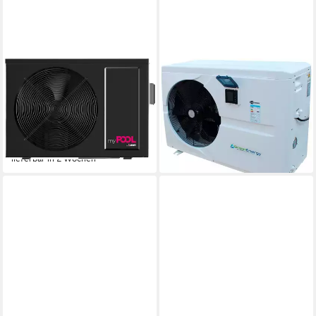
MY POOL BWT
KWAD
Pool-Wärmepumpe »Inverter
Pool-Wärmepumpe Green
Wärmepumpe MP 25«
Energy Plus 5
1.199,00 €
849,99 €
UVP
1.299,00 €
UVP
1.199,00 €
34,81 €
mtl. in 48 Raten
24,68 €
mtl. in 48 Raten
-8%
-29%
lieferbar in 2 Wochen
lieferbar in 2 Wochen