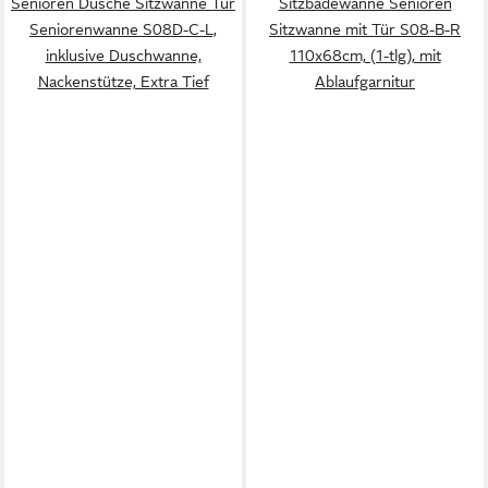
Senioren Dusche Sitzwanne Tür
Sitzbadewanne Senioren
Seniorenwanne S08D-C-L,
Sitzwanne mit Tür S08-B-R
inklusive Duschwanne,
110x68cm, (1-tlg), mit
Nackenstütze, Extra Tief
Ablaufgarnitur