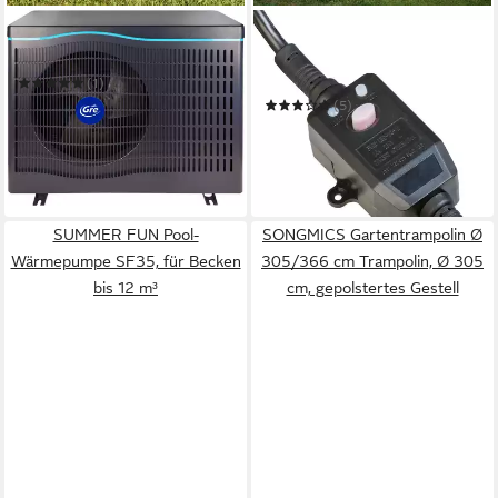
GRE
GRE
Pool-Wärmepumpe HPGIC45
Pool-Wärmepumpe HPM 20-
Mini
(1)
1.228,37 €
UVP
1.329,00 €
(5)
35,66 €
mtl. in 48 Raten
543,50 €
UVP
569,00 €
15,78 €
mtl. in 48 Raten
-8%
-4%
lieferbar in 2 Wochen
in 6-8 Werktagen bei dir
SUMMER FUN Pool-
SONGMICS Gartentrampolin Ø
Wärmepumpe SF35, für Becken
305/366 cm Trampolin, Ø 305
bis 12 m³
cm, gepolstertes Gestell