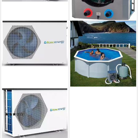
GRE
Pool-Wärmepumpe HPM 30-
Mini
(7)
749,00 €
UVP
769,00 €
21,75 €
mtl. in 48 Raten
-3%
in 6-8 Werktagen bei dir
KWAD
Pool-Wärmepumpe Green
Energy 5
(6)
583,08 €
UVP
999,00 €
16,93 €
mtl. in 48 Raten
-42%