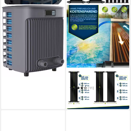
UBBINK
Pool-Wärmepumpe
Heatermax Compact L8
974,49 €
28,29 €
mtl. in 48 Raten
leider ausverkauft
TILLVEX
Pool-Wärmepumpe
(11)
ab 109,79 €
10,03 €
mtl. in 12 Raten
in 4-5 Werktagen bei dir