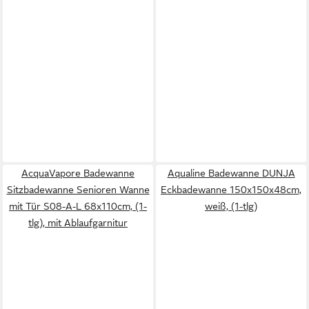
AcquaVapore Badewanne
Aqualine Badewanne DUNJA
Sitzbadewanne Senioren Wanne
Eckbadewanne 150x150x48cm,
mit Tür S08-A-L 68x110cm, (1-
weiß, (1-tlg)
tlg), mit Ablaufgarnitur