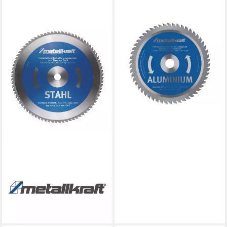
METALLKRAFT
Kreissägeblatt
METALLKRAFT 3853502
Metallkreissägeblatt
Aluminium Sägeblatt-D. 355
149,37 €
lieferbar - in 3-4 Werktagen bei dir
METALLKRAFT
Kreissägeblatt
METALLKRAFT Sägeblatt
Stahl Ø355 x 2,4 x 25,4mm
Z80 für MTS 356
ab 158,98 €
lieferbar - in 3-4 Werktagen bei dir