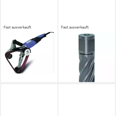
Fast ausverkauft
Fast ausverkauft
METALLKRAFT
METALLKRAFT
Bandschleifer METALLKRAFT
Universalbohrer Metallkraft
3990760 Rohrbandschleifer
38720.125542 SILVER-LINE
RSM 760 Rohr-Ø 15-180 mm
25 Weldon, Ø 42 mm
40 x 7
Kernbohrer
642,98 €
54,66 €
lieferbar - in 3-4 Werktagen bei dir
lieferbar - in 9-11 Werktagen bei
dir