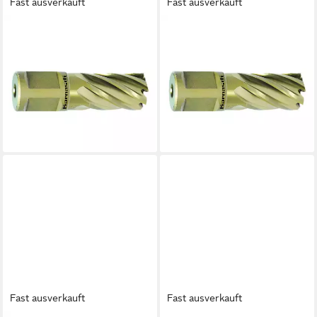
Fast ausverkauft
Fast ausverkauft
METALLKRAFT
METALLKRAFT
Universalbohrer Metallkraft
Universalbohrer Metallkraft
38720.1260U18 GOLD-LINE
38720.1260U14 GOLD-LINE
30 Weldon, Ø 18 mm
30 Weldon, Ø 14 mm
Kernbohrer
Kernbohrer
23,84 €
21,27 €
lieferbar - in 9-11 Werktagen bei
lieferbar - in 9-11 Werktagen bei
dir
dir
Fast ausverkauft
Fast ausverkauft