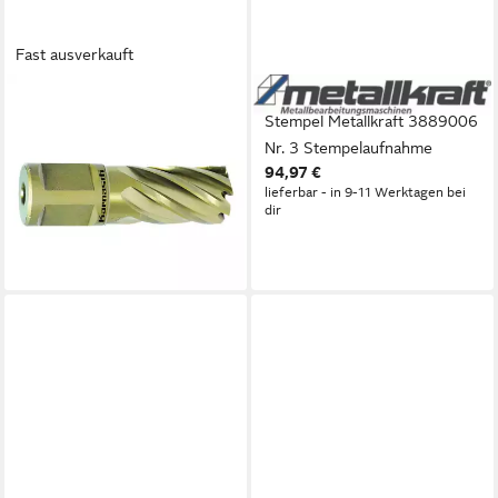
Fast ausverkauft
METALLKRAFT
METALLKRAFT
Universalbohrer Metallkraft
Stempel Metallkraft 3889006
38720.1260U35 GOLD-LINE
Nr. 3 Stempelaufnahme
94,97 €
30 Weldon, Ø 35 mm
lieferbar - in 9-11 Werktagen bei
Kernbohrer
dir
42,02 €
lieferbar - in 9-11 Werktagen bei
dir