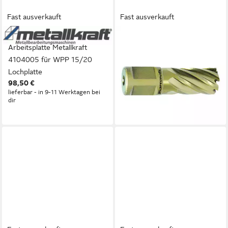
Fast ausverkauft
Fast ausverkauft
METALLKRAFT
METALLKRAFT
Arbeitsplatte Metallkraft
Universalbohrer Metallkraft
4104005 für WPP 15/20
38720.1260U13 GOLD-LINE
Lochplatte
30 Weldon, Ø 13 mm
98,50 €
Kernbohrer
lieferbar - in 9-11 Werktagen bei
20,67 €
dir
lieferbar - in 9-11 Werktagen bei
dir