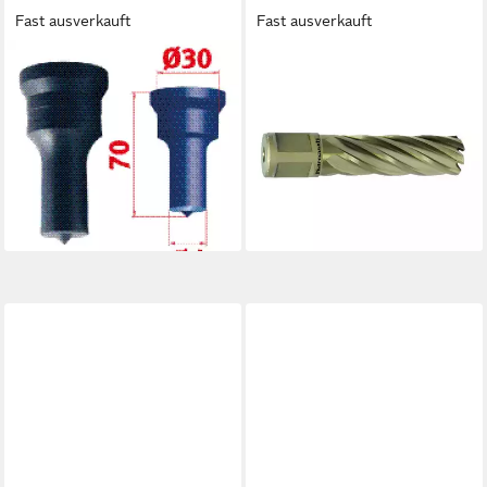
Fast ausverkauft
Fast ausverkauft
METALLKRAFT
METALLKRAFT
Stempel Metallkraft
Universalbohrer Metallkraft
3889325,0 Ø 25 mm Nr.2
38720.1270U33 GOLD-LINE
Rundstempel
55 Weldon, Ø 33 mm
22,55 €
Kernbohrer
lieferbar - in 9-11 Werktagen bei
49,43 €
dir
lieferbar - in 9-11 Werktagen bei
dir