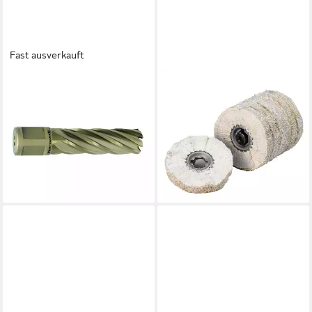
Fast ausverkauft
METALLKRAFT
METALLKRAFT
Universalbohrer Metallkraft
Polierscheibe 7er Pack
38720.1270U12 GOLD-LINE
3726780 Normal (7 St. auf
55 Weldon, Ø 12 mm
SM 100) Polierscheibe
50,91 €
Kernbohrer
lieferbar - in 9-11 Werktagen bei
25,92 €
dir
lieferbar - in 9-11 Werktagen bei
dir