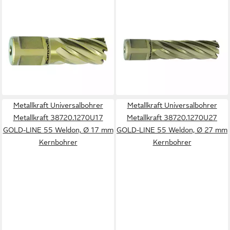
METALLKRAFT
METALLKRAFT
Universalbohrer Metallkraft
Universalbohrer Metallkraft
38720.1260U15 GOLD-LINE
38720.1270U18 GOLD-LINE
30 Weldon, Ø 15 mm
55 Weldon, Ø 18 mm
Kernbohrer
Kernbohrer
21,27 €
29,46 €
lieferbar - in 9-11 Werktagen bei
lieferbar - in 9-11 Werktagen bei
dir
dir
Metallkraft Universalbohrer
Metallkraft Universalbohrer
Metallkraft 38720.1270U17
Metallkraft 38720.1270U27
GOLD-LINE 55 Weldon, Ø 17 mm
GOLD-LINE 55 Weldon, Ø 27 mm
Kernbohrer
Kernbohrer