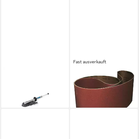
Fast ausverkauft
METALLKRAFT
METALLKRAFT
Wagenheber Metallkraft
Schleifpapier, Schleifband 75
Spanabhebegerät Chipmag
x 762 mm K80 5 Stück
81,35 €
ab 28,98 €
lieferbar - in 4-5 Werktagen bei dir
lieferbar - in 3-4 Werktagen bei dir