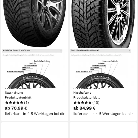
KUMHO
NEXEN
Ganzjahresreifen HA-32, in
Ganzjahresreifen N`Blue
verschiedenen Ausführungen
4Season, in verschiedenen
erhältlich
Ausführungen erhältlich
Kraftstoffeffizienz
Kraftstoffeffizienz
Produktdatenblatt
Produktdatenblatt
Nasshaftung
Nasshaftung
Produktdatenblatt
Produktdatenblatt
(1)
(13)
ab 70,99 €
ab 84,99 €
lieferbar - in 4-5 Werktagen bei dir
lieferbar - in 4-5 Werktagen bei dir