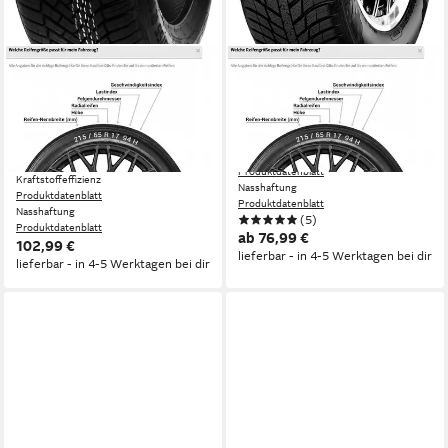
CONTINENTAL
NEXEN
Ganzjahresreifen
Ganzjahresreifen N`Blue
ALLSEASONNTACT, in
4Season, in verschiedenen
verschiedenen Ausführungen
Ausführungen erhältlich
Kraftstoffeffizienz
erhältlich
Produktdatenblatt
Kraftstoffeffizienz
Nasshaftung
Produktdatenblatt
Produktdatenblatt
Nasshaftung
(5)
Produktdatenblatt
ab 76,99 €
102,99 €
lieferbar - in 4-5 Werktagen bei dir
lieferbar - in 4-5 Werktagen bei dir