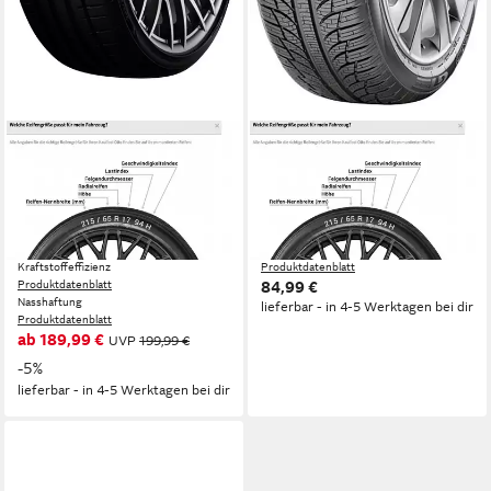
GT RADIAL
GT RADIAL
Sommerreifen
GT Radial Ganzjahresreifen
SPORTACTIVE2, in
GT RADIAL, 4SEASONS
Kraftstoffeffizienz
verschiedenen Ausführungen
Produktdatenblatt
erhältlich
Nasshaftung
Kraftstoffeffizienz
Produktdatenblatt
Produktdatenblatt
84,99 €
Nasshaftung
lieferbar - in 4-5 Werktagen bei dir
Produktdatenblatt
ab 189,99 €
UVP
199,99 €
-5%
lieferbar - in 4-5 Werktagen bei dir