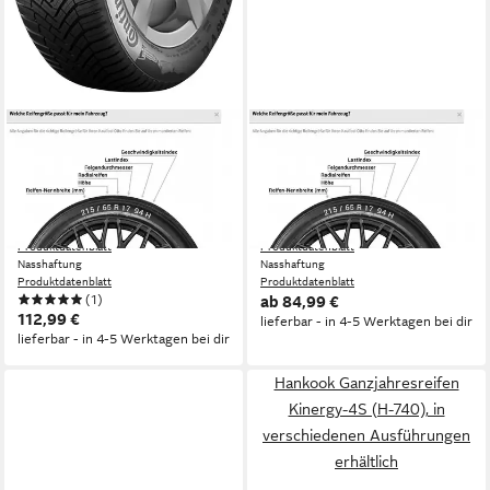
CONTINENTAL
KUMHO
Ganzjahresreifen
Ganzjahresreifen HA 32, in
ALLSEASONCONTACT,
verschiedenen Ausführungen
165/70 R14 85T
erhältlich
Kraftstoffeffizienz
Kraftstoffeffizienz
Produktdatenblatt
Produktdatenblatt
Nasshaftung
Nasshaftung
Produktdatenblatt
Produktdatenblatt
(1)
ab 84,99 €
112,99 €
lieferbar - in 4-5 Werktagen bei dir
lieferbar - in 4-5 Werktagen bei dir
Hankook Ganzjahresreifen
Kinergy-4S (H-740), in
verschiedenen Ausführungen
erhältlich