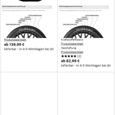
MICHELIN
UNIROYAL
Michelin Ganzjahresreifen
Ganzjahresreifen
MICHELIN
AllSeasonExpert 2, in
Kraftstoffeffizienz
verschiedenen Ausführungen
Produktdatenblatt
erhältlich
Nasshaftung
Produktdatenblatt
Kraftstoffeffizienz
ab 139,99 €
Produktdatenblatt
Nasshaftung
lieferbar - in 4-5 Werktagen bei dir
Produktdatenblatt
(2)
ab 82,99 €
lieferbar - in 4-5 Werktagen bei dir