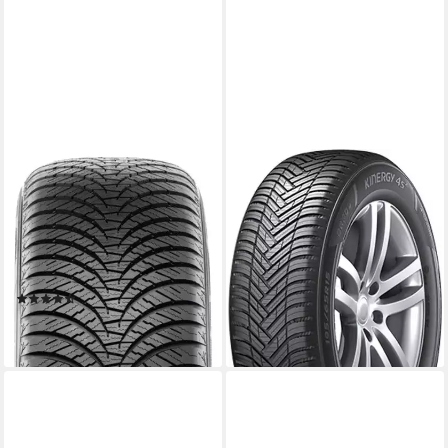
FALKEN REIFEN
HANKOOK
Ganzjahresreifen AS-210,
Hankook Ganzjahresreifen
175/65 R14 82T
HANKOOK, KINERGY-4S2
Kraftstoffeffizienz
(H750)
Produktdatenblatt
Kraftstoffeffizienz
Nasshaftung
Produktdatenblatt
Produktdatenblatt
Nasshaftung
(6)
Produktdatenblatt
86,99 €
ab 84,99 €
lieferbar - in 4-5 Werktagen bei dir
lieferbar - in 4-5 Werktagen bei dir