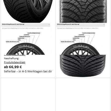
KUMHO
FALKEN REIFEN
Ganzjahresreifen SOLUS
Ganzjahresreifen AS-210, in
HA32, in verschiedenen
verschiedenen Ausführungen
Ausführungen erhältlich
erhältlich
Kraftstoffeffizienz
Kraftstoffeffizienz
Produktdatenblatt
Produktdatenblatt
Nasshaftung
Nasshaftung
Produktdatenblatt
Produktdatenblatt
ab 66,99 €
74,99 €
lieferbar - in 4-5 Werktagen bei dir
lieferbar - in 4-5 Werktagen bei dir