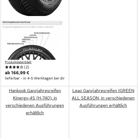
MICHELIN
Ganzjahresreifen
CROSSCLIMATE 2 XL
Kraftstoffeffizienz
Produktdatenblatt
Nasshaftung
Produktdatenblatt
(2)
ab 166,99 €
lieferbar - in 4-5 Werktagen bei dir
Hankook Ganzjahresreifen
Leao Ganzjahresreifen IGREEN
Kinergy-4S (H-740), in
ALL SEASON, in verschiedenen
verschiedenen Ausführungen
Ausführungen erhältlich
erhältlich