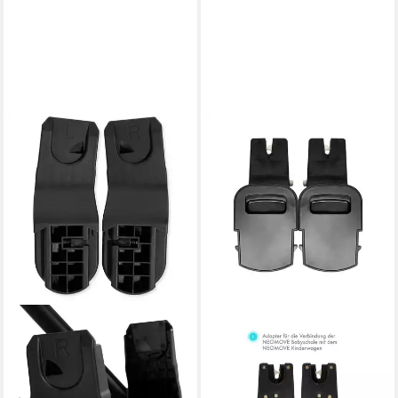
HAUCK
DALIYA®
Kinderwagen-Adapter Hauck
Adapter für Kinderwagen
Babyschalen Adapter für Walk
NEOMOVE Adapter von
N Care Kinderwa
NEOMOVE Babyschale zum