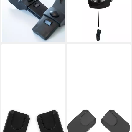
Adapter Duo universal (2-tlg),
Jogger Run, für Maxi Cosi
9,11 €
passend für Kinderwagen
UVP
11,90 €
BabyGo Duo
-23%
lieferbar - in 1-2 Werktagen bei dir
16,12 €
UVP
24,90 €
-35%
lieferbar - in 6-8 Werktagen bei dir
CYBEX
Kinderwagen-Adapter Cybex
Gold, Babyschalen-Adapter,