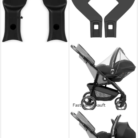
(2-tlg), für Kinderwage Eos
Lux
(2)
ab 42,48 €
UVP
49,95 €
-15%
lieferbar - in 1-2 Werktagen bei dir
Fast ausverkauft
HAUCK
Kinderwagen-Adapter Shop N
Care
24,60 €