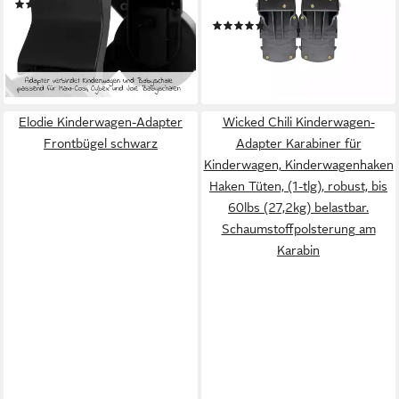
(1)
NEOMOVE Kinderwagen,
12,90 €
UVP
24,90 €
(1)
Verbindung der NEOMOVE
24,90 €
-48%
UVP
39,95 €
Babyschale mit dem
lieferbar - in 3-4 Werktagen bei dir
-38%
NEOMOVE Kinderwagen
lieferbar - in 3-4 Werktagen bei dir
Elodie Kinderwagen-Adapter
Wicked Chili Kinderwagen-
Frontbügel schwarz
Adapter Karabiner für
Kinderwagen, Kinderwagenhaken
Haken Tüten, (1-tlg), robust, bis
60lbs (27,2kg) belastbar.
Schaumstoffpolsterung am
Karabin