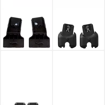
HAUCK
MAXI-COSI
Kinderwagen-Adapter Hauck
Kinderwagen-Adapter Maxi-
Maxi-Cosi / Cybex / Joie -
Cosi Adapter für Babyschale,
Babyschalen Adapt
zum Befestigen der Maxi-Cosi
31,90 €
Babysch
lieferbar - in 3-4 Werktagen bei dir
33,99 €
lieferbar - in 4-5 Werktagen bei dir