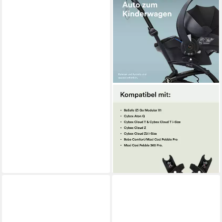
STOKKE
Kinderwagen-Adapter YOYO
Autositzadapter - Größe M,
Zur Verwendung mit dem
YOYO Kinderwagen
50,00 €
lieferbar - in 4-5 Werktagen bei dir