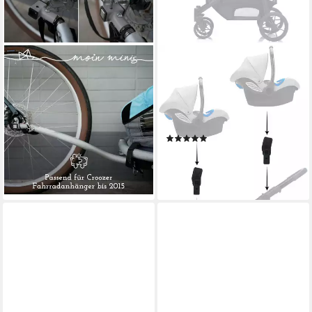
MOIN MINIS
FILLIKID
Adapter für Kinderwagen
Kinderwagen-Adapter für
Adapter Croozer
Maxi Cosi, Cybex, fillikid
Fahrradanhänger bis 2015
Voyager und Two in One, (2-
Achsadapter Zusatzkupplung
tlg)
(1)
20,95 €
9,82 €
UVP
11,90 €
lieferbar - in 3-4 Werktagen bei dir
-17%
lieferbar - in 3-5 Werktagen bei dir