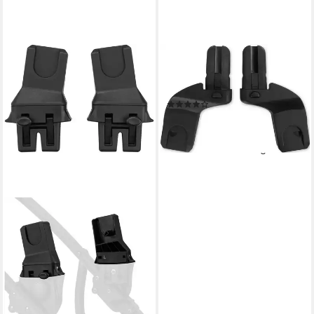
HAUCK
Kinderwagen-Adapter Atlantic
Twin, universal
(4)
23,86 €
UVP
29,90 €
-20%
lieferbar - in 1-2 Werktagen bei dir