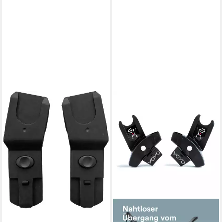
FILLIKID
Kinderwagen-Adapter für
Maxi Cosi, passend zu S-131-
07 Duette, (2-tlg), für Maxi
Cosi Babyschalen
8,57 €
UVP
11,90 €
-28%
lieferbar - in 1-2 Werktagen bei dir