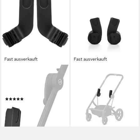
Fast ausverkauft
Fast ausverkauft
CYBEX
CYBEX
Kinderwagen-Adapter Cybex
Kombi-Kinderwagen, Adapter
Gold, Babyschalen-Adapter,
von Cybex für Kinderwagen
(2-tlg), für Buggy Beezy
Balios S Lux oder Talos S Lux
(1)
49,95 €
ab 41,09 €
UVP
49,95 €
lieferbar - in 2-3 Werktagen bei dir
-18%
lieferbar - in 1-2 Werktagen bei dir