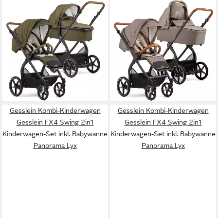
GESSLEIN
GESSLEIN
Kombi-Kinderwagen Gesslein
Kombi-Kinderwagen Gesslein
FX4 Swing 2in1 Kinderwagen-
FX4 Swing 2in1 Kinderwagen-
Set inkl. Babywanne
Set inkl. Babywanne
Panorama Relax
Panorama Lyx
969,00 €
969,00 €
28,13 €
mtl. in 48 Raten
28,13 €
mtl. in 48 Raten
lieferbar - in 9-11 Werktagen bei
lieferbar - in 9-11 Werktagen bei
dir
dir
Gesslein Kombi-Kinderwagen
Gesslein Kombi-Kinderwagen
Gesslein FX4 Swing 2in1
Gesslein FX4 Swing 2in1
Kinderwagen-Set inkl. Babywanne
Kinderwagen-Set inkl. Babywanne
Panorama Lyx
Panorama Lyx