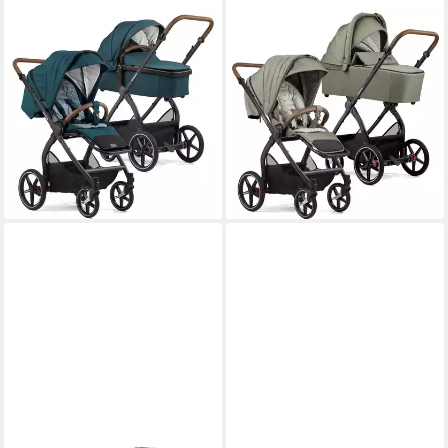
GESSLEIN
GESSLEIN
Kombi-Kinderwagen Gesslein
Kombi-Kinderwagen Gesslein
FX4 Swing 2in1 Kinderwagen-
FX4 Swing 2in1 Kinderwagen-
Set inkl. Babywanne
Set inkl. Babywanne
Panorama Relax
Panorama Lyx
969,00 €
969,00 €
28,13 €
mtl. in 48 Raten
28,13 €
mtl. in 48 Raten
lieferbar - in 9-11 Werktagen bei
lieferbar - in 9-11 Werktagen bei
dir
dir