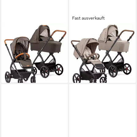
Fast ausverkauft
GESSLEIN
GESSLEIN
Kombi-Kinderwagen Gesslein
Kombi-Kinderwagen Gesslein
FX4 Style Kinderwagen Set
FX4 Swing 2in1 Kinderwagen-
mit Babywanne mokka
Set inkl. Babywanne Lyx
490490
38138
745,00 €
899,90 €
21,63 €
mtl. in 48 Raten
26,13 €
mtl. in 48 Raten
lieferbar - in 2-3 Werktagen bei dir
lieferbar - in 2-3 Werktagen bei dir