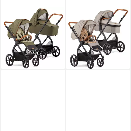
GESSLEIN
GESSLEIN
Kombi-Kinderwagen Gesslein
Kombi-Kinderwagen Gesslein
FX4 Swing 2in1 Kinderwagen-
FX4 Swing 2in1 Kinderwagen-
Set inkl. Babywanne
Set inkl. Babywanne
Panorama Lyx
Panorama Relax
969,00 €
969,00 €
28,13 €
mtl. in 48 Raten
28,13 €
mtl. in 48 Raten
lieferbar - in 9-11 Werktagen bei
lieferbar - in 9-11 Werktagen bei
dir
dir