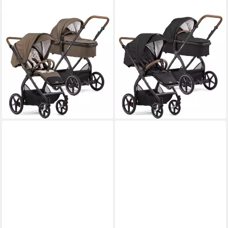
GESSLEIN
GESSLEIN
Kombi-Kinderwagen Gesslein
Kombi-Kinderwagen Gesslein
FX4 Swing 2in1 Kinderwagen-
FX4 Swing 2in1 Kinderwagen-
Set inkl. Babywanne
Set inkl. Babywanne
Panorama Relax
Panorama Relax
969,00 €
969,00 €
28,13 €
mtl. in 48 Raten
28,13 €
mtl. in 48 Raten
lieferbar - in 9-11 Werktagen bei
lieferbar - in 9-11 Werktagen bei
dir
dir