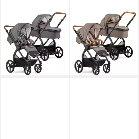
GESSLEIN
GESSLEIN
Kombi-Kinderwagen Gesslein
Kombi-Kinderwagen Gesslein
FX4 Swing 2in1 Kinderwagen-
FX4 Swing 2in1 Kinderwagen-
Set inkl. Babywanne
Set inkl. Babywanne
Panorama Relax
Panorama Relax
969,00 €
969,00 €
28,13 €
mtl. in 48 Raten
28,13 €
mtl. in 48 Raten
lieferbar - in 9-11 Werktagen bei
lieferbar - in 9-11 Werktagen bei
dir
dir