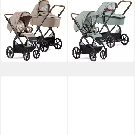
GESSLEIN
GESSLEIN
Kombi-Kinderwagen Gesslein
Kombi-Kinderwagen Gesslein
FX4 Swing 2in1 Kinderwagen-
FX4 Swing 2in1 Kinderwagen-
Set inkl. Babywanne
Set inkl. Babywanne
Panorama Lyx
Panorama Relax
929,00 €
969,00 €
26,97 €
mtl. in 48 Raten
28,13 €
mtl. in 48 Raten
lieferbar - in 9-11 Werktagen bei
lieferbar - in 9-11 Werktagen bei
dir
dir