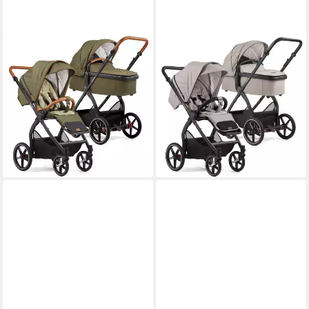
GESSLEIN
GESSLEIN
Kombi-Kinderwagen Gesslein
Kombi-Kinderwagen Gesslein
FX4 Swing 2in1 Kinderwagen-
FX4 Swing 2in1 Kinderwagen-
Set inkl. Babywanne
Set inkl. Babywanne
Panorama Relax
Panorama Relax
969,00 €
969,00 €
28,13 €
mtl. in 48 Raten
28,13 €
mtl. in 48 Raten
lieferbar - in 9-11 Werktagen bei
lieferbar - in 9-11 Werktagen bei
dir
dir