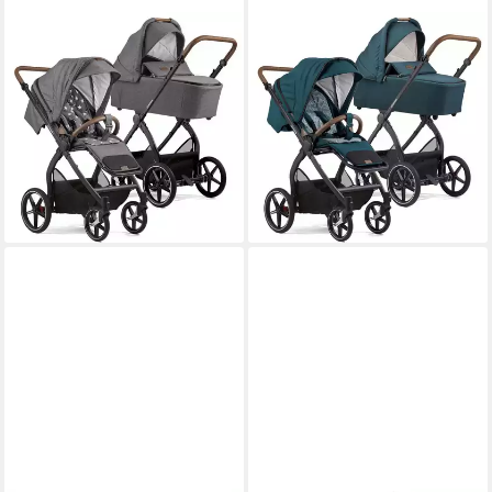
GESSLEIN
GESSLEIN
Kombi-Kinderwagen Gesslein
Kombi-Kinderwagen Gesslein
FX4 Swing 2in1 Kinderwagen-
FX4 Swing 2in1 Kinderwagen-
Set inkl. Babywanne
Set inkl. Babywanne
Panorama Lyx
Panorama Lyx
969,00 €
969,00 €
28,13 €
mtl. in 48 Raten
28,13 €
mtl. in 48 Raten
lieferbar - in 9-11 Werktagen bei
lieferbar - in 9-11 Werktagen bei
dir
dir