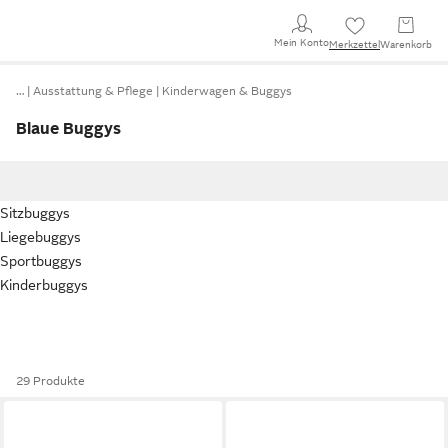
Mein Konto
Merkzettel
Warenkorb
…
Ausstattung & Pflege
Kinderwagen & Buggys
Blaue Buggys
Sitzbuggys
Liegebuggys
Sportbuggys
Kinderbuggys
29 Produkte