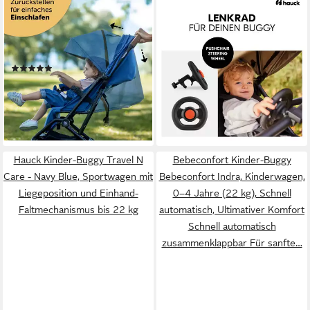
BERGSTEIGER
HAUCK
Kinder-Buggy Reisebuggy
Kinder-Buggy Travel N Care -
Manhattan mit Liegefunktion,
Navy Blue, Reisebuggy
leicht und kompakt
Sportwagen mit Liegefunktion
(2)
inkl. Lenkrad bis 22 kg
159,90 €
139,90 €
UVP
169,80 €
14,60 €
mtl. in 12 Raten
12,78 €
mtl. in 12 Raten
lieferbar - in 2-3 Werktagen bei dir
-18%
lieferbar - in 2-3 Werktagen bei dir
Hauck Kinder-Buggy Travel N
Bebeconfort Kinder-Buggy
Care - Navy Blue, Sportwagen mit
Bebeconfort Indra, Kinderwagen,
Liegeposition und Einhand-
0–4 Jahre (22 kg), Schnell
Faltmechanismus bis 22 kg
automatisch, Ultimativer Komfort
Schnell automatisch
zusammenklappbar Für sanfte…