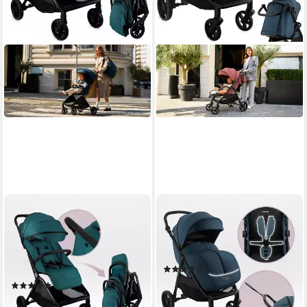
MOMI
MOMI
Kinder-Buggy Andrea,
Kinder-Buggy Clara, Ab
Automatik-Faltsystem &
Geburt, mit Zubehör-Set &
Zubehörpaket inkl.
höhenverstellbarem Schieber
(1)
Regenschutz
144,99 €
(1)
13,24 €
mtl. in 12 Raten
129,99 €
UVP
149,99 €
lieferbar - in 2-3 Werktagen bei dir