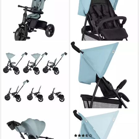
BEBECONFORT
HAUCK
Kinder-Buggy Bebeconfort
Kinder-Buggy Sport,
Windy, Dreirad mit
Reisebuggy
(42)
Schubstange, 10 Mon. bis 4