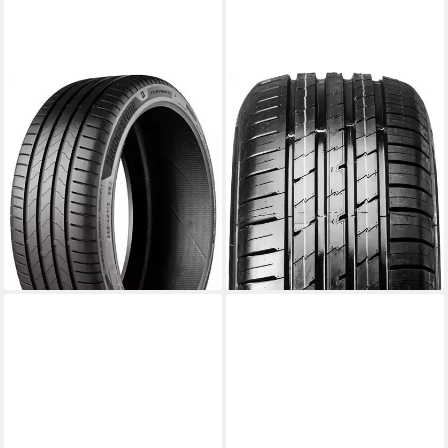
BRIDGESTONE
IMPERIAL
Bridgestone Sommerreifen
IMPERIAL Sommerreifen
BRIDGESTONE
IMPERIAL, in verschiedenen
Kraftstoffeffizienz
Ausführungen erhältlich
Produktdatenblatt
Kraftstoffeffizienz
Nasshaftung
Produktdatenblatt
Produktdatenblatt
Nasshaftung
ab 142,99 €
Produktdatenblatt
lieferbar - in 4-5 Werktagen bei dir
ab 84,99 €
lieferbar - in 4-5 Werktagen bei dir