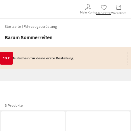
Mein Konto
Merkzettel
Warenkorb
Startseite
Fahrzeugausrüstung
Barum Sommerreifen
10 €
Gutschein für deine erste Bestellung
3 Produkte