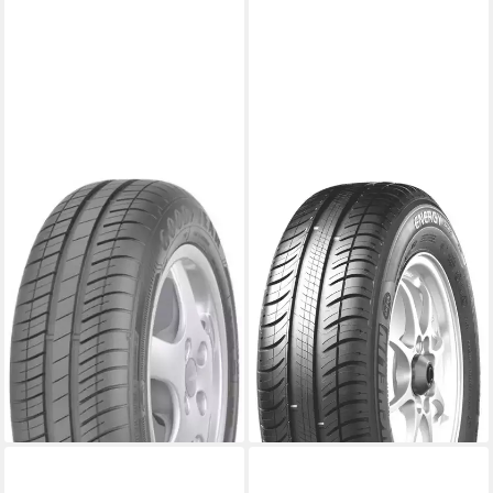
GOODYEAR
MICHELIN
Sommerreifen
Sommerreifen Energy Saver
EFFICIENTGRIP COMPACT,
Plus
Kraftstoffeffizienz
in verschiedenen
Produktdatenblatt
Ausführungen erhältlich
Nasshaftung
Kraftstoffeffizienz
Produktdatenblatt
Produktdatenblatt
162,99 €
Nasshaftung
lieferbar - in 4-5 Werktagen bei dir
Produktdatenblatt
124,99 €
lieferbar - in 4-5 Werktagen bei dir