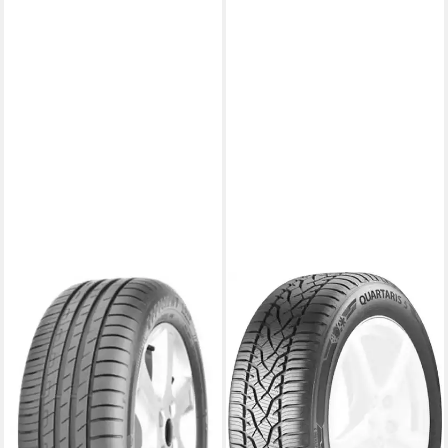
GOODYEAR
BARUM
Sommerreifen
Ganzjahresreifen
EFFICIENTGRIP
QUARTARIS 5
Kraftstoffeffizienz
PERFORMANCE, in
Produktdatenblatt
verschiedenen Ausführungen
Nasshaftung
Kraftstoffeffizienz
Produktdatenblatt
erhältlich
Produktdatenblatt
ab 102,99 €
Nasshaftung
lieferbar - in 4-5 Werktagen bei dir