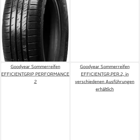
erhältlich
Kraftstoffeffizienz
Produktdatenblatt
Nasshaftung
Produktdatenblatt
ab 74,99 €
lieferbar - in 4-5 Werktagen bei dir
Goodyear Sommerreifen
Goodyear Sommerreifen
EFFICIENTGRIP PERFORMANCE
EFFICIENTGR.PER.2, in
2
verschiedenen Ausführungen
erhältlich