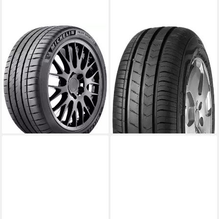
MICHELIN
SUPERIA
Michelin Sommerreifen
SUPERIA Sommerreifen
MICHELIN
SUPERIA
Kraftstoffeffizienz
Kraftstoffeffizienz
Produktdatenblatt
Produktdatenblatt
Nasshaftung
Nasshaftung
Produktdatenblatt
Produktdatenblatt
599,00 €
ab 66,99 €
UVP
635,99 €
lieferbar - in 4-5 Werktagen bei dir
-6%
lieferbar - in 4-5 Werktagen bei dir