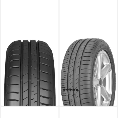
FALKEN REIFEN
GOODYEAR
Sommerreifen SINCERA SN-
Sommerreifen EfficientGrip
110, in verschiedenen
Performance, in
Ausführungen erhältlich
verschiedenen Ausführungen
Kraftstoffeffizienz
erhältlich
Produktdatenblatt
Kraftstoffeffizienz
Nasshaftung
Produktdatenblatt
Produktdatenblatt
Nasshaftung
102,99 €
Produktdatenblatt
lieferbar - in 4-5 Werktagen bei dir
(1)
146,99 €
lieferbar - in 4-5 Werktagen bei dir