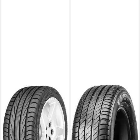
SEMPERIT
MICHELIN
Sommerreifen SPEED-LIFE 3,
Sommerreifen E PRIMACY, in
in verschiedenen
verschiedenen Ausführungen
Ausführungen erhältlich
erhältlich
Kraftstoffeffizienz
Kraftstoffeffizienz
Produktdatenblatt
Produktdatenblatt
Nasshaftung
Nasshaftung
Produktdatenblatt
Produktdatenblatt
ab 99,99 €
ab 166,99 €