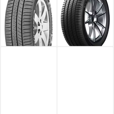
SAVER PLUS, in
verschiedenen Ausführungen
verschiedenen Ausführungen
erhältlich
Kraftstoffeffizienz
erhältlich
Produktdatenblatt
Kraftstoffeffizienz
Nasshaftung
Produktdatenblatt
Produktdatenblatt
Nasshaftung
ab 214,99 €
UVP
224,99 €
Produktdatenblatt
ab 154,99 €
-4%
lieferbar - in 4-5 Werktagen bei dir
lieferbar - in 4-5 Werktagen bei dir