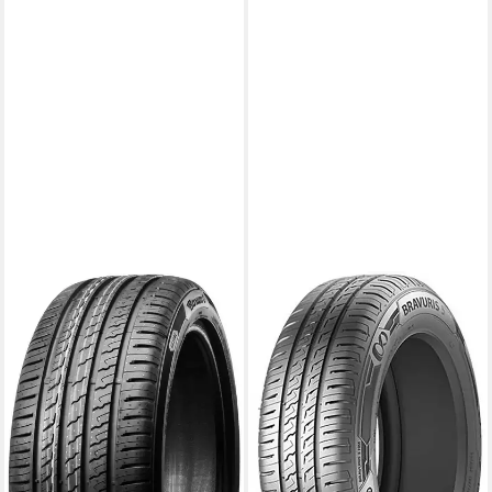
BARUM
BARUM
Sommerreifen BRAVURIS
BARUM Sommerreifen
5HM, in verschiedenen
BARUM
Kraftstoffeffizienz
Ausführungen erhältlich
Produktdatenblatt
Kraftstoffeffizienz
Nasshaftung
Produktdatenblatt
Produktdatenblatt
Nasshaftung
166,99 €
UVP
176,99 €
Produktdatenblatt
ab 102,99 €
-6%
lieferbar - in 4-5 Werktagen bei dir
lieferbar - in 4-5 Werktagen bei dir