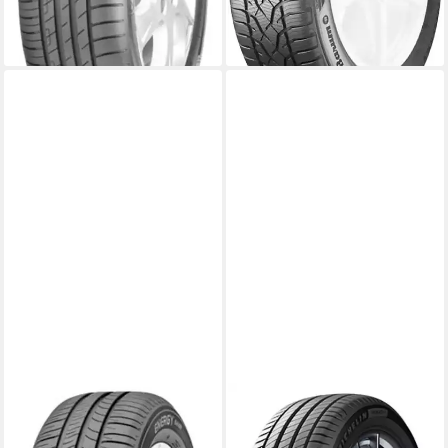
Produktdatenblatt
ab 126,99 €
lieferbar - in 4-5 Werktagen bei dir
MICHELIN
MICHELIN
Sommerreifen ENERGY
Sommerreifen PRIMACY 4, in