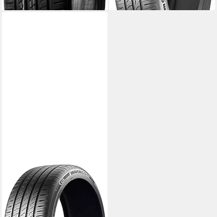
BARUM
BARUM Sommerreifen
BARUM
Kraftstoffeffizienz
Produktdatenblatt