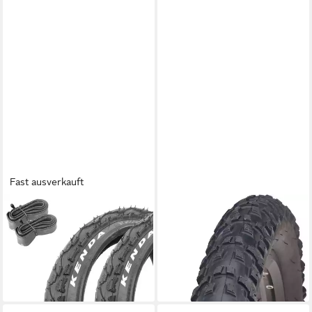
Fast ausverkauft
KHEBIKES
PROPHETE
Fahrradreifen Fahrrad Reifen
Fahrradreifen Reifen City 18"
25,99 €
Set KENDA Khan 12,5 Zoll x
UVP
34,99 €
2,25 inkl. Schlauch AV, (1-tlg)
-26%
lieferbar - in 6-8 Werktagen bei dir
24,95 €
lieferbar - in 2-3 Werktagen bei dir