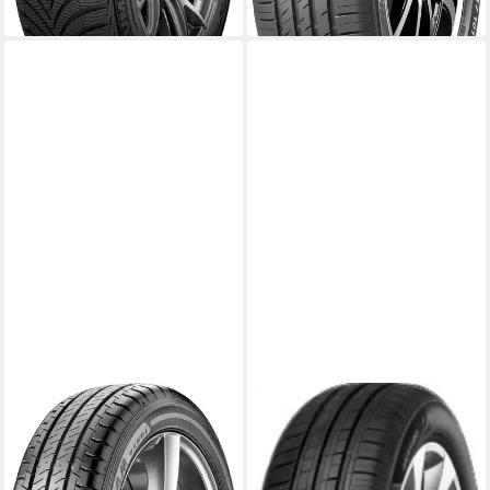
lieferbar - in 4-5 Werktagen bei dir
FALKEN REIFEN
IMPERIAL
Sommerreifen LINAM VAN01,
Sommerreifen ECODRIVER
155/80 R12 88R
4, in verschiedenen
Kraftstoffeffizienz
Ausführungen erhältlich