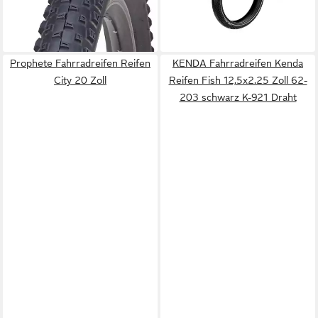
-33%
16x2.60 Reflexstreif, (1-tlg)
lieferbar - in 6-8 Werktagen bei dir
56,99 €
lieferbar - in 4-5 Werktagen bei dir
Prophete Fahrradreifen Reifen
KENDA Fahrradreifen Kenda
City 20 Zoll
Reifen Fish 12,5x2.25 Zoll 62-
203 schwarz K-921 Draht