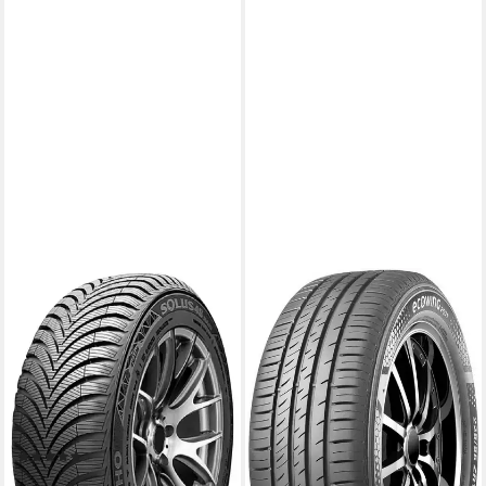
KUMHO
KUMHO
Ganzjahresreifen HA-32, in
Kumho Sommerreifen
verschiedenen Ausführungen
KUMHO
Kraftstoffeffizienz
erhältlich
Produktdatenblatt
Kraftstoffeffizienz
Nasshaftung
Produktdatenblatt
Produktdatenblatt
Nasshaftung
ab 82,99 €
Produktdatenblatt
lieferbar - in 4-5 Werktagen bei dir
(1)
ab 70,99 €