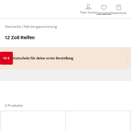
Mein Konto
Merkzettel
Warenkorb
Startseite
Fahrzeugausrüstung
12 Zoll Reifen
10 €
Gutschein für deine erste Bestellung
2 Produkte