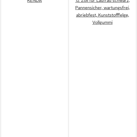
KENDA
12 Zoll für Laufrad schwarz,
Pannensicher, wartungsfrei,
abriebfest, Kunststofffelge,
Vollgummi