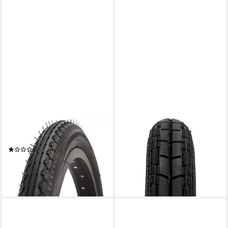
PROPHETE
FISCHER
Fahrradreifen Reifen 16"
Fahrradreifen Fischer
(1)
Fahrradreifen (12 1/2 x 2 1/4
ab 5,89 €
Zoll)
lieferbar - in 8-10 Werktagen bei
9,04 €
dir
lieferbar - in 3-4 Werktagen bei dir