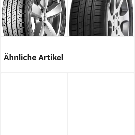
Produktdatenblatt
Kraftstoffeffizienz
Nasshaftung
Produktdatenblatt
Produktdatenblatt
Nasshaftung
99,99 €
Produktdatenblatt
lieferbar - in 4-5 Werktagen bei dir
ab 66,99 €
lieferbar - in 4-5 Werktagen bei dir
Ähnliche Artikel