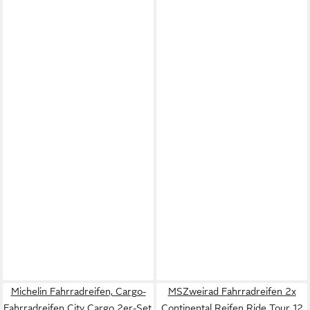
Michelin Fahrradreifen, Cargo-
MSZweirad Fahrradreifen 2x
Fahrradreifen City Cargo 2er-Set,
Continental Reifen Ride Tour 12