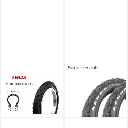
Fast ausverkauft
KENDA
KHEBIKES
Fahrradreifen 12,5 Zoll 47-
Fahrradreifen Fahrrad Reifen
203 Fahrrad Kinder Wagen
Set KENDA Khan 12,5 Zoll x
Roller Reifen 12.5x2 1/4
2,25 Schwarz, (1-tlg)
13,99 €
18,95 €
lieferbar - in 4-5 Werktagen bei dir
lieferbar - in 2-3 Werktagen bei dir