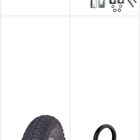
ab 12,79 €
leider ausverkauft
PROPHETE
BMW
Fahrradreifen Reifen City 20"
Fahrradreifen 16 Zoll Reifen
23,49 €
UVP
34,99 €
für X2 E Scooter City E Roller