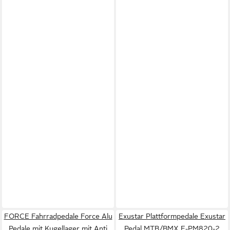
FORCE Fahrradpedale Force Alu
Exustar Plattformpedale Exustar
Pedale mit Kugellager mit Anti
Pedal MTB/BMX E-PM820-2