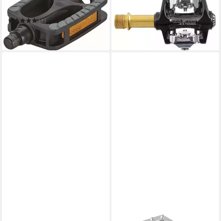
Trekking Pedale
MTB E-PM215 TI schwarz
168,57 €
(1)
in 6-7 Werktagen bei dir
13,49 €
leider ausverkauft
FORCE