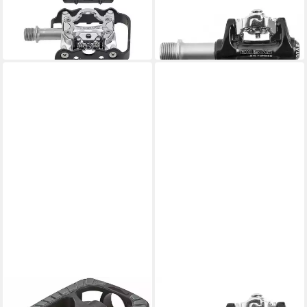
Klickpedale Exustar Pedal
Klickpedale EXUSTAR Pedal
MTB E-PM86 DUO silber
MTB E-PM215 schwarz
53,01 €
74,61 €
in 6-7 Werktagen bei dir
in 6-7 Werktagen bei dir
PROPHETE
EXUSTAR
Fahrradpedale City/
Klickpedale EXUSTAR Pedale