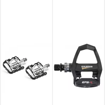
EXUSTAR
Klickpedale Exustar E-PM-86
MTB-DUO-Pedale
56,25 €
in 6-7 Werktagen bei dir