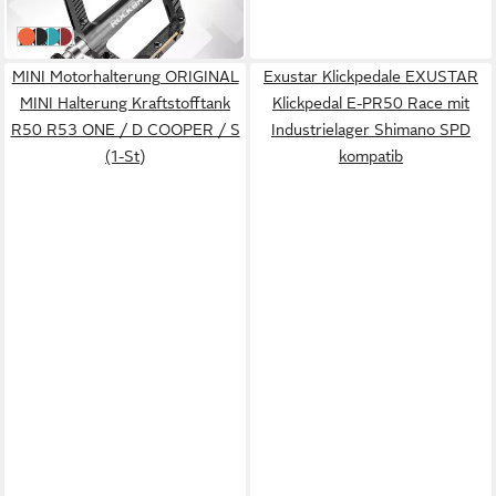
in 5-6 Werktagen bei dir
Orange
Schwarz
Blau
Rot
MINI Motorhalterung ORIGINAL
Exustar Klickpedale EXUSTAR
MINI Halterung Kraftstofftank
Klickpedal E-PR50 Race mit
R50 R53 ONE / D COOPER / S
Industrielager Shimano SPD
(1-St)
kompatib