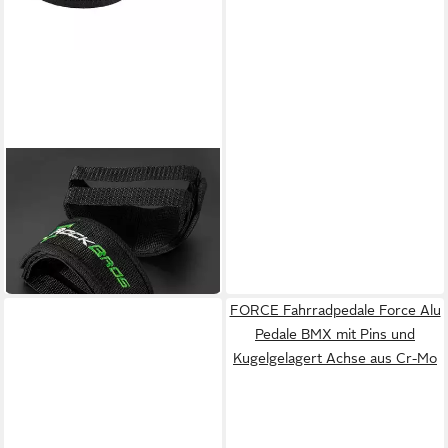
ROCKBROS
Fahrradpedale
Fahrradpedalriemen in
9,95 €
Schwarz Sport
UVP
19,95 €
-50%
in 4-5 Werktagen bei dir
FORCE Fahrradpedale Force Alu
Pedale BMX mit Pins und
Kugelgelagert Achse aus Cr-Mo