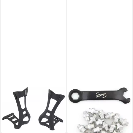
CONTEC
CONTEC
Fahrradpedale Contec
Fahrradpedale Contec Pedal
Pedalhaken Kunststoff
Pins R silber
ab 19,53 €
schwarz
lieferbar - in 6-7 Werktagen bei dir
ab 15,21 €
lieferbar - in 6-7 Werktagen bei dir