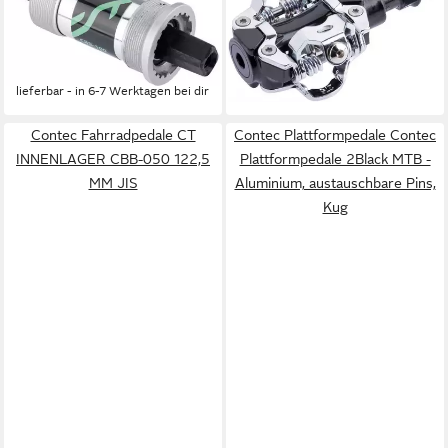
Fahrradpedale CT
Klickpedale Contec Pedal CT
INNENLAGER CBB-100 118
XC/CX P-XCX Race SPD
ab 61,65 €
MM JIS
lieferbar - in 6-7 Werktagen bei dir
ab 24,93 €
lieferbar - in 6-7 Werktagen bei dir
Contec Fahrradpedale CT
Contec Plattformpedale Contec
INNENLAGER CBB-050 122,5
Plattformpedale 2Black MTB -
MM JIS
Aluminium, austauschbare Pins,
Kug