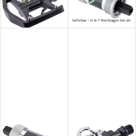
Spade SPD mit Cleats
INNENLAGER CBB-100 107
schwarz
MM JIS
ab 61,65 €
ab 24,93 €
lieferbar - in 6-7 Werktagen bei dir
lieferbar - in 6-7 Werktagen bei dir
CONTEC
CONTEC