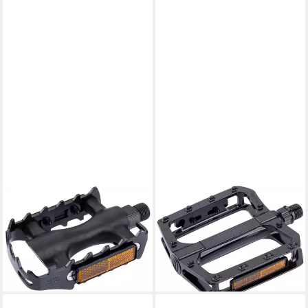
CONTEC
CONTEC
Plattformpedale Contec Pedal
Plattformpedale Contec Pedal
CP-040 MTB/ATB schwarz
A-Grind MTB/Urban Alu
ab 20,61 €
schwarz
lieferbar - in 6-7 Werktagen bei dir
ab 26,01 €
lieferbar - in 6-7 Werktagen bei dir