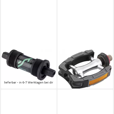
CONTEC
CONTEC
Fahrradpedale CT
Plattformpedale Contec Pedal
INNENLAGER CBB-050 126
CPI-038 QR Tour/Trekking
MM JIS
Industriegelagert
ab 20,61 €
ab 61,65 €
lieferbar - in 6-7 Werktagen bei dir
lieferbar - in 6-7 Werktagen bei dir