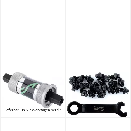
CONTEC
CONTEC
Fahrradpedale CT
Fahrradpedale Contec Pedal
INNENLAGER CBB-100 113
Pins R schwarz
ab 17,97 €
MM JIS
lieferbar - in 6-7 Werktagen bei dir
ab 24,93 €
lieferbar - in 6-7 Werktagen bei dir