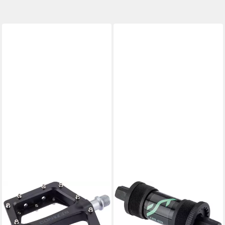
CONTEC
CONTEC
Plattformpedale Contec
Fahrradpedale CT
Plattformpedal black 22
INNENLAGER CBB-050 120