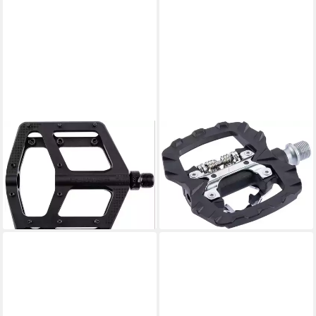
CONTEC
CONTEC
Plattformpedale
Klickpedale Contec
ab 76,36 €
Systempedal NY-505 0-350
lieferbar - in 7-9 Werktagen bei dir
Nylon SPD schwarz
ab 61,65 €
lieferbar - in 6-7 Werktagen bei dir