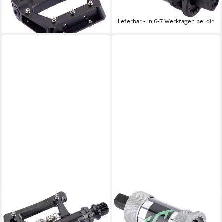
schwarz
MM JIS
ab 55,17 €
ab 20,61 €
lieferbar - in 6-7 Werktagen bei dir
lieferbar - in 6-7 Werktagen bei dir
CONTEC
CONTEC
Klickpedale Contec Pedal
Fahrradpedale CT