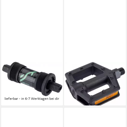
CONTEC
CONTEC
Fahrradpedale CT
Plattformpedale Contec
INNENLAGER CBB-050 118
Kinderpedal Happy Kid 9/16
MM JIS
Zoll Schwarz
ab 20,61 €
ab 15,21 €
lieferbar - in 6-7 Werktagen bei dir
lieferbar - in 6-7 Werktagen bei dir