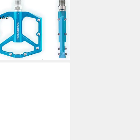
(Ultraleicht Antirutsch Fahrrad
le für MTB E-Bike Stadtrad)
(1)
9 €
UVP
61,99 €
9 €/ 1 Paar)
%
rbar - in 4-5 Werktagen bei dir