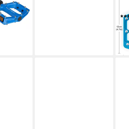
Zoll 
en bei dir
Peda
49,4
(49,4
-20
liefe