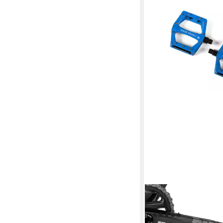
CHIRP
Fahrradpedale RACE 
(3)