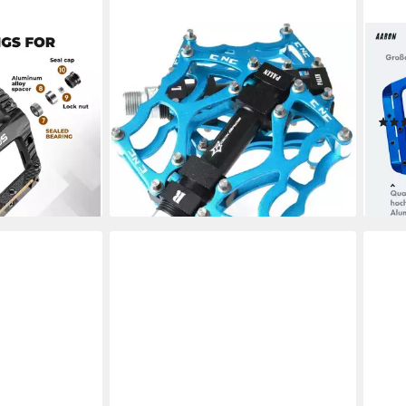
ROCKBROS
AAR
rutschfeste
Fahrradpedale set schnelle und
Fahr
für MTB E-Bike
einfache Installation Pedale mit Anti-
Alum
Rutsch-Stifte
aust
34,95 €
UVP
49,95 €
54,9
-30%
liefe
en bei dir
lieferbar - in 4-5 Werktagen bei dir