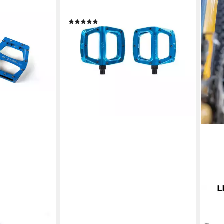
DMR
Plattformpedale
(1)
ab 59,95 €
lieferbar - in 8-10 Werktagen bei dir
+1
ROC
MTB Pedale
Fahr
Alum