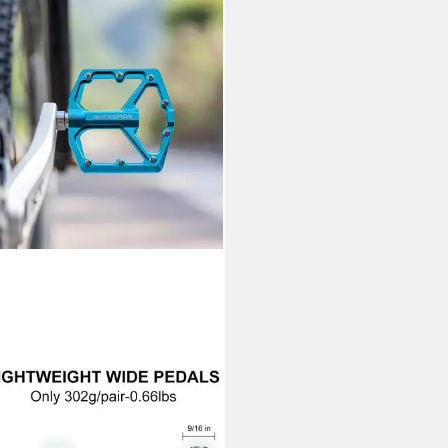
KBROS
radpedale Rennrad Pedale
inium Plattform Pedale 9/16