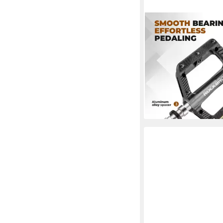
ROCKBROS
Fahrradpedale Flache 
Nylon-Fahrradpedale 
mit Reflektor
32,49 €
UVP
40,99 €
-21%
lieferbar - in 4-5 Werktag