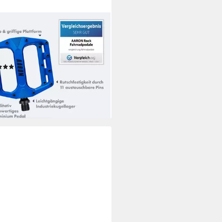
ON
radpedale Rock MTB Pedale
inium - Industriekugellager &
auschbare Pins
(2)
9 €
rbar - in 4-5 Werktagen bei dir