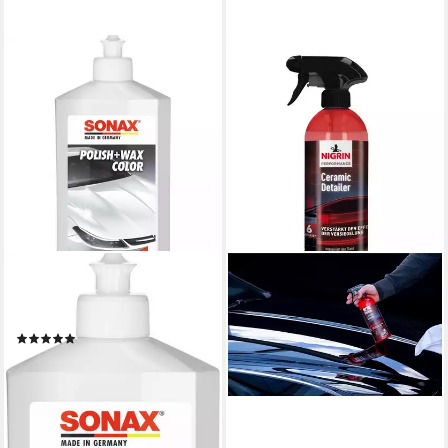
SONAX
Sonax Polish & Wax Color
weiß 500ml Autopolitur
(2)
22,29 €
(44,58 €/ 1 l)
lieferbar - in 3-4 Werktagen bei dir