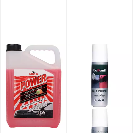
NIGRIN
Nigrin Scheibenklar Power
Konzentrat 1:2 5L Autopolitur
10,14 €
(2,03 €/ 1 l)
lieferbar - in 3-4 Werktagen bei dir