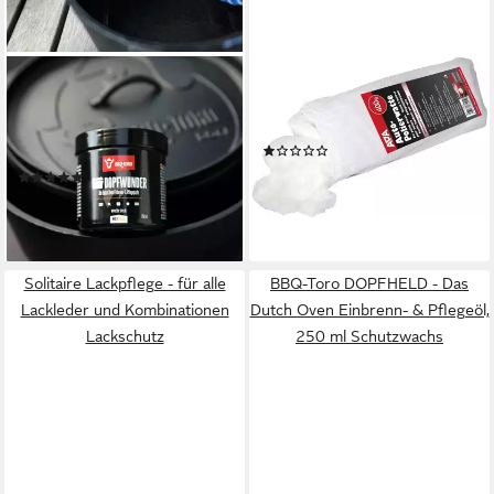
BBQ-TORO
APA
DOPFHELD - Das Dutch Oven
APA Autopolierwatte 400g
Einbrenn- & Pflegeöl, 2x 250
Autopolitur
(1)
ml Schutzwachs
7,14 €
(2)
(17,85 €/ 1 kg)
18,95 €
lieferbar - in 3-4 Werktagen bei dir
(37,90 €/ 1 l)
lieferbar - in 3-4 Werktagen bei dir
Solitaire Lackpflege - für alle
BBQ-Toro DOPFHELD - Das
Lackleder und Kombinationen
Dutch Oven Einbrenn- & Pflegeöl,
Lackschutz
250 ml Schutzwachs