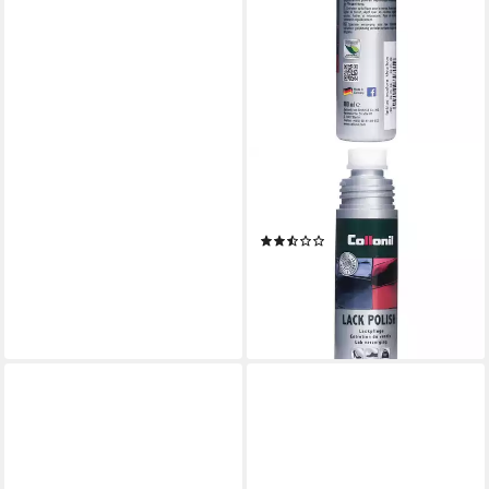
COLLONIL
Lack Polish Classic Schuh-
Imprägnierspray
(2)
ab 9,95 €
(98,51 €/ 1 l)
lieferbar - in 3-4 Werktagen bei dir