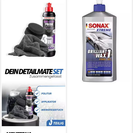
SONAX
Sonax Xtreme Brillant Wax 1
Hybrid NPT 500ml
Autopolitur
20,29 €
(40,58 €/ 1 l)
lieferbar - in 3-4 Werktagen bei dir