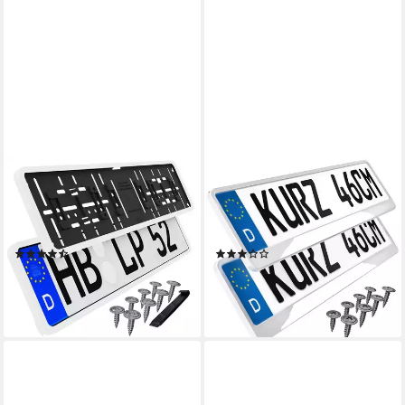
L & P CAR DESIGN
L & P CAR DESIGN
Kennzeichenhalter für Auto
Kennzeichenhalter für Auto
mit umlaufendem Rahmen in
46 cm in Weiß Hochglanz für
Weiß, (2 Stück)
kurze Kennzeichen, (2 Stück)
(8)
(6)
14,49 €
16,49 €
lieferbar - in 3-4 Werktagen bei dir
lieferbar - in 3-4 Werktagen bei dir
+4
+7