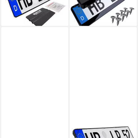
12,99 €
UVP
19,99 €
(4)
16,49 €
-35%
lieferbar - in 3-4 Werktagen bei dir
lieferbar - in 3-4 Werktagen bei dir
L & P CAR DESIGN
L & P CAR DESIGN
Kennzeichenhalter für Auto
Kennzeichenhalter für Auto