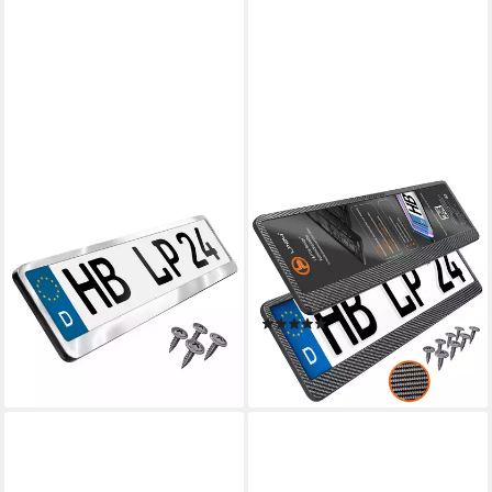
L & P CAR DESIGN
L & P CAR DESIGN
Kennzeichenhalter für Auto
Kennzeichenhalter in Carbon
Edelstahl hochglanz poliert
Optik Auto
Premium Kennzeichenhalter
Nummernschildhalter
V2A, (1 Stück)
Kennzeichenhalterung, (2
(12)
15,99 €
Stück)
14,49 €
lieferbar - in 3-4 Werktagen bei dir
lieferbar - in 3-4 Werktagen bei dir