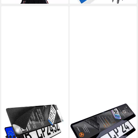
KLETT-IT
L & P CAR DESIGN
Kennzeichenhalter für Auto
Kennzeichenhalter für Auto in
rahmenlos Klett Original Klett-
schwarz hochglanz
IT®, (2 Stück)
Kennzeichenhalterung, (2
(3)
Stück)