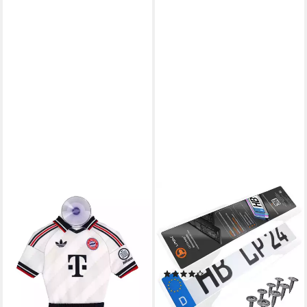
FC BAYERN MÜNCHEN
L & P CAR DESIGN
Kennzeichenhalter FC Bayern
Kennzeichenhalter für Auto in
München I Auto Mini Kit Away
Weiß-hochglanz
2026-27 I Weiß
Kennzeichenhalterung, (2
14,95 €
Stück)
lieferbar - in 2-3 Werktagen bei dir
(4)
16,49 €
lieferbar - in 3-4 Werktagen bei dir