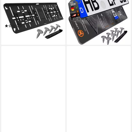
rahmenlos ohne sichtbare
rahmenlos Schwarz dezent
Befestigungpunkte Schwarz,
sicher langlebig, (2-St)
(1)
(1-St)
11,99 €
UVP
18,99 €
(1)
ab 9,49 €
-37%
lieferbar - in 3-4 Werktagen bei dir
lieferbar - in 3-4 Werktagen bei dir