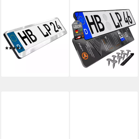
L & P CAR DESIGN
L & P CAR DESIGN
Kennzeichenhalter für Auto
Kennzeichenhalter 460mm
Edelstahl hochglanz poliert
für Auto rahmenlos Schwarz
Kennzeichenhalter V2A, (2
dezent sicher langlebig, (2-St)
12,99 €
Stück)
UVP
19,99 €
(3)
-35%
27,99 €
lieferbar - in 3-4 Werktagen bei dir
lieferbar - in 3-4 Werktagen bei dir