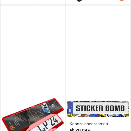
Kennzeichens
L & P CAR DESIGN
HERMANN SCHÜTZ
Kennzeichenhalter für Auto in
Kennzeichenhalter Hermann
Rot-Chrom
Schütz Design-
Kennzeichenhalterung, (2
Kennzeichenrahmen
ab 20,09 €
Stück)