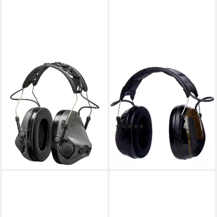
3M
3M PELTOR
Kapselgehörschutz
Gehörschutzstöpsel ProTac
Gehörschutz ComTac VIII
Hunter MT13H222A Impuls-
607,99 €
Kapselgehörschutz 26 dB EN
lieferbar - in 2-3 Werktagen bei dir
3
(1)
127,99 €
UVP
141,45 €
-10%
lieferbar - in 2-3 Werktagen bei dir