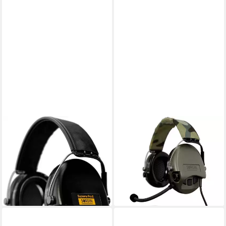
SORDIN
SORDIN
Kapselgehörschutz Sordin
Kapselgehörschutz Sordin
Supreme Pro-X aktiver Jagd-
Supreme MIL CC
Gehörschutz, Gel, schwarze
Gehörschutz - aktiver Militär-
Kapsel
Gehörschützer -
289,00 €
690,00 €
lieferbar - in 6-7 Werktagen bei dir
lieferbar - in 6-7 Werktagen bei dir