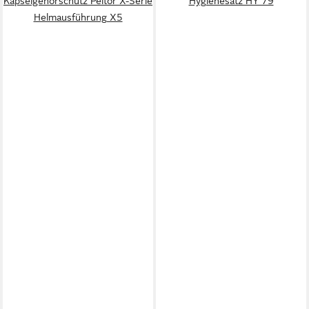
Kapselgehörschutz Peltor X-Serie
Hygienesatz HY 79
Helmausführung X5