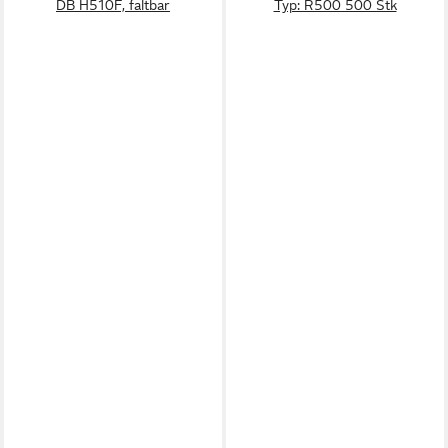
DB H510F, faltbar
Typ: R500 500 Stk