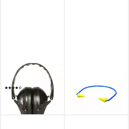
MIL-TEC
3M
Kapselgehörschutz Militär
Bügelgehörschutz 3M
Gehörschutz Basic
Bügelgehörschutz Caboflex
(1)
ab 10,65 €
21,95 €
lieferbar - in 2-3 Werktagen bei dir
lieferbar - in 3-4 Werktagen bei dir