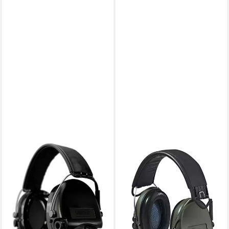
SORDIN
SORDIN
Kapselgehörschutz Sordin
Kapselgehörschutz
Supreme Pro
Gehörschutz Supreme Pro
200,99 €
Gehörschutz,aktiv,Gel,Leder-
UVP
245,00 €
Band & schwarze Kapseln
-18%
lieferbar - in 2-3 Werktagen bei dir
279,00 €
lieferbar - in 6-7 Werktagen bei dir