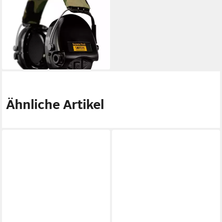
Supreme Pro-X Gehörschutz
- aktiver Jagd-Gehörschützer
309,00 €
lieferbar - in 7-9 Werktagen bei dir
Ähnliche Artikel