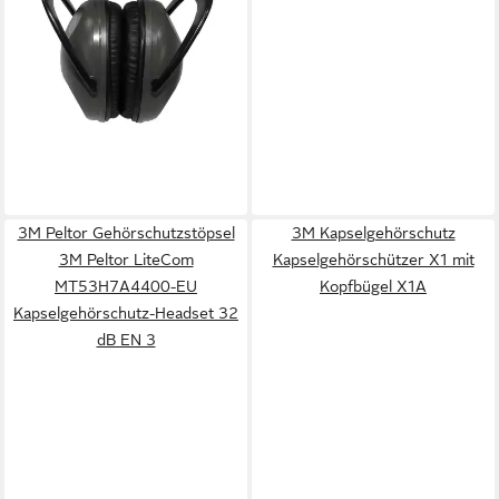
24,90 €
lieferbar - in 2-3 Werktagen bei dir
3M Peltor Gehörschutzstöpsel
3M Kapselgehörschutz
3M Peltor LiteCom
Kapselgehörschützer X1 mit
MT53H7A4400-EU
Kopfbügel X1A
Kapselgehörschutz-Headset 32
dB EN 3