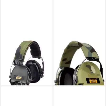
SORDIN
SORDIN
Kapselgehörschutz
Kapselgehörschutz Sordin
Gehörschutz Supreme Pro-X
Supreme Pro-X LED
244,99 €
UVP
298,00 €
Gehörschutz - aktiver Jagd-
-18%
Gehörschützer
lieferbar - in 2-3 Werktagen bei dir
309,00 €
lieferbar - in 7-9 Werktagen bei dir