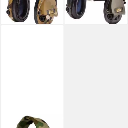
373,99 €
lieferbar - in 2-3 Werktagen bei dir
lieferbar - in 2-3 Werktagen bei dir
SORDIN
Kapselgehörschutz Sordin