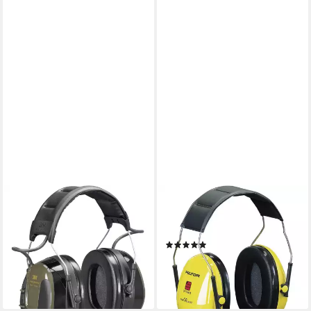
3M PELTOR
3M
Gehörschutzstöpsel 3M
Kapselgehörschutz Optime I
Peltor ProTac Shooter
Kapselgehörschützer H510A
(1)
MT13H223A Impuls-
ab 28,85 €
Kapselgehörschutz 32 dB EN
lieferbar - in 2-3 Werktagen bei dir
ab 115,55 €
lieferbar - in 2-3 Werktagen bei dir