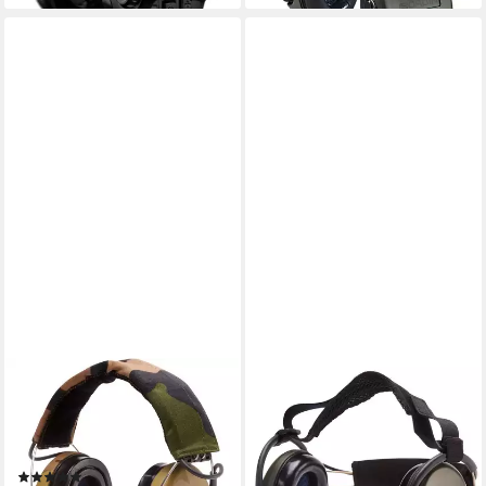
SORDIN
SORDIN
Kapselgehörschutz
Kapselgehörschutz
Gehörschutz Supreme Pro-X
Gehörschutz Supreme Pro-X
296,99 €
LED
UVP
320,00 €
(1)
-7%