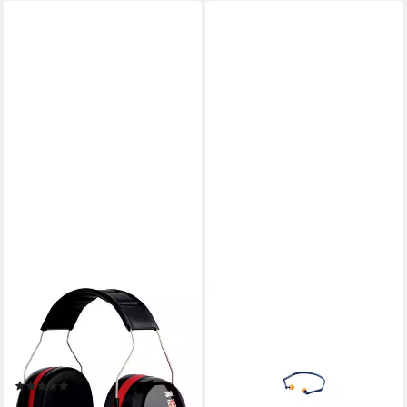
3M
3M
Kapselgehörschutz 3M™
Bügelgehörschutz 3M
PELTOR™ Optime™ III
Bügelgehörschutz 1310, Typ:
Kapselgehörschützer H540A
1310
(2)
ab 9,98 €
ab 35,38 €
lieferbar - in 2-3 Werktagen bei dir