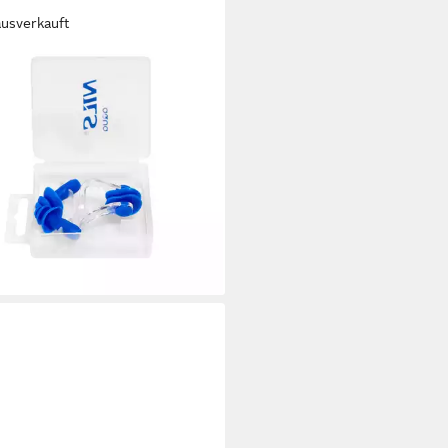
ausverkauft
 AQUA
imm-Ohrstöpsel Schwimmset
nstöpsel Nasenklammer,
indern effektiv das Eindringen
Wasser
0 €
rbar - in 4-5 Werktagen bei dir