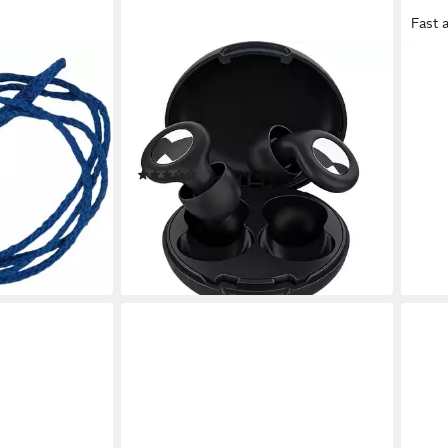
Fast 
JUMPEAK
NILS
onnex
Gehörschutzstöpsel Ohrstöpsel
Schw
 am Band
Schlafen, Noise Cancelling, 4 Farben,
Ohre
IPX-8, Silikon, Blockiert Schnarchen
verh
& Lärm – endlich durchschlafen.
von 
en bei dir
(2)
11,9
29,26 €
UVP
41,80 €
liefe
-30%
lieferbar - in 4-5 Werktagen bei dir