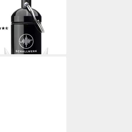
ALLWERK
örschutzstöpsel SCHALLWERK
rong+ Gehörschutz Ohrstöpsel
extra starkem Schutz
(16)
9 €
UVP
24,99 €
%
rbar - in 2-3 Werktagen bei dir