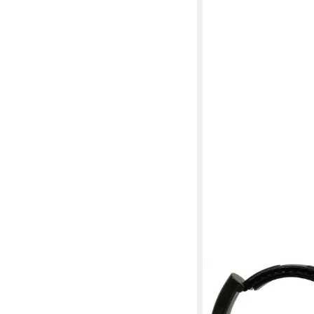
NAPIER
Gehörschutzstöpsel G
Pro 9