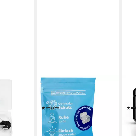
PRONOMIC
SCH
 Schwimmset
Gehörschutzstöpsel E25 Ohrstöpsel
Geh
lammer,
zum Schlafen 25dB, Gehörschutz
® Wo
sich der
gegen Larm, wiederverwendbar
spez
(1)
13,39 €
24,9
lieferbar - in 2-3 Werktagen bei dir
-11%
en bei dir
liefe