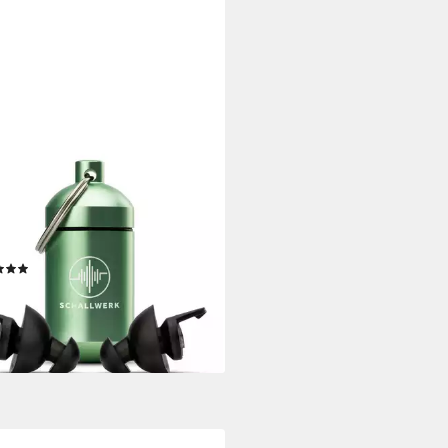
ALLWERK
rschutzstöpsel Dream+
töpsel zum Schlafen -
rschutz für Seitenschläfer, für
ne Ohren geeignet
(2)
9 €
UVP
24,99 €
9 €/ 1 Paar)
rbar - in 2-3 Werktagen bei dir