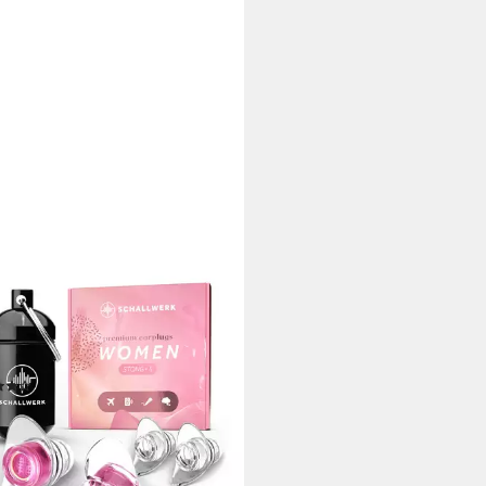
ALLWERK
örschutzstöpsel SCHALLWERK
men+ Gehörschutz Ohrstöpsel
iell für Frauen
(8)
9 €
UVP
27,99 €
rbar - in 2-3 Werktagen bei dir