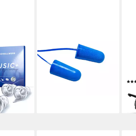
CONNEX
SCH
 SCHALLWERK
Gehörschutzstöpsel Connex
Gehö
 Ohrstöpsel
Gehörschutz-Stöpsel am Band
Ohrs
Reduzierung um
Gehö
4,54 €
klei
lieferbar - in 3-4 Werktagen bei dir
21,9
(21,9
en bei dir
-12%
liefe