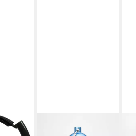
SCHALLWERK
MOL
ehörschutz
Gehörschutzstöpsel SCHALLWERK
Gehö
® Sleep+ Ohrstöpsel zum Schlafen
Einw