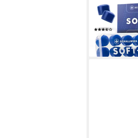
SCHALLWERK
Gehörschutzstöpsel
® Soft+, 12 Silikon Oh
optimale Unterstützu
(15)
14,99 €
UVP
16,99 €
-12%
lieferbar - in 2-3 Werktag