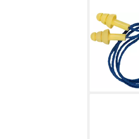
CONNEX
Kapselgehörschutz C
Gehörschutz-Stöpsel
Reduzierung um
4,14 €
lieferbar - in 3-4 Werktag