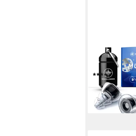
SCHALLWERK
Gehörschutzstöpsel
® Music+ Gehörschutz
dämpft Lärm
(5)
21,99 €
UVP
24,99 €
-12%
lieferbar - in 2-3 Werktag