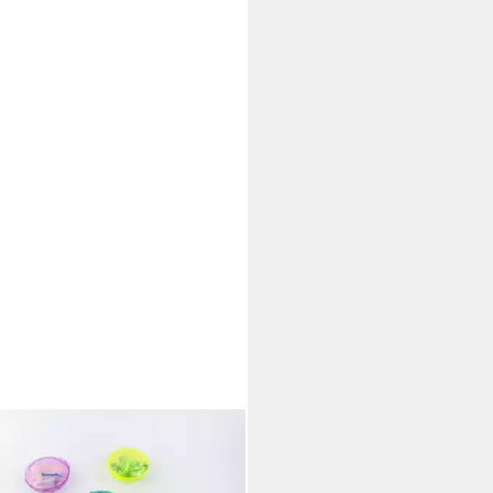
DEX
rschutzstöpsel
eggehörschutzstöpsel Stöpsel