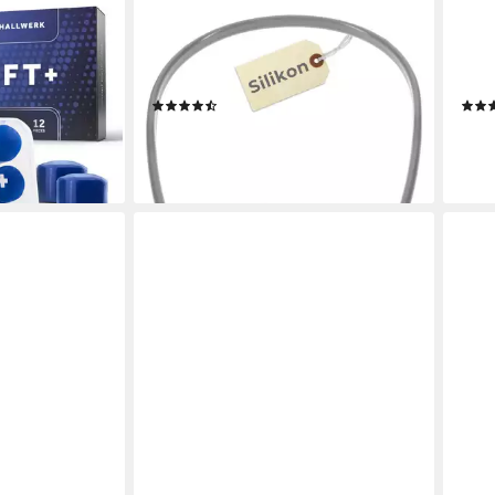
GARPET
SCH
 SCHALLWERK
Bügelgehörschutz Bügelgehörschutz
Geh
renstöpsel –
Gehörschutz Arbeit Silikon
® St
ng
Gehörschutzstöpsel Bügel
mit 
(3)
8,59 €
19,9
lieferbar - in 4-5 Werktagen bei dir
-20
en bei dir
liefe