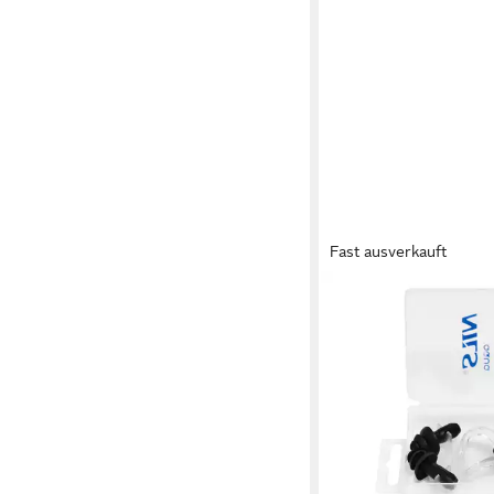
Fast ausverkauft
NILS AQUA
Schwimm-Ohrstöpsel
Ohrenstöpsel Nasenk
Weiches Silikon passt 
Ohrform flexibel an
11,90 €
lieferbar - in 4-5 Werktag