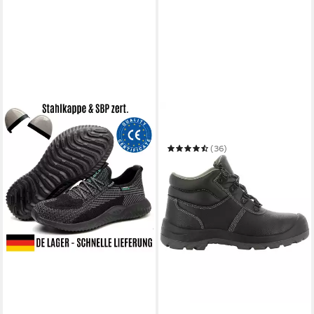
SAFETY JOGGER
BESTBOY Arbeitsschuh
(36)
ab 32,75 €
UVP
41,99 €
-22%
in 3-4 Werktagen bei dir