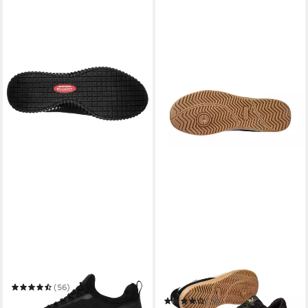
SKECHERS
PUMA SAFETY
CESSNOCK Berufsschuh
PUMA SAFETY ICONIC LOW
Sicherheitsschuh S1PL ESD
(56)
Sicherheitsschuh
77,24 €
(16)