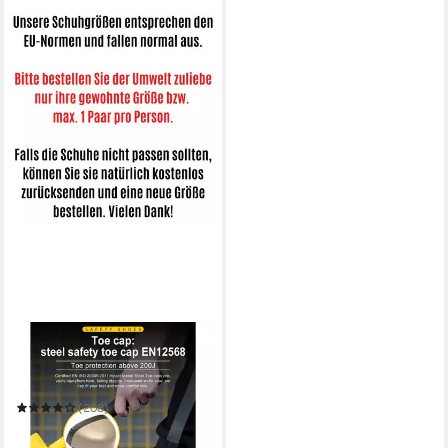
IRON FORCE
S1 / S1P oder SBP - jeweils
CE ISO zertifizierter
Sicherheitsschuh
(208)
69,99 €
UVP
109,90 €
(69,99 €/ 1 Paar)