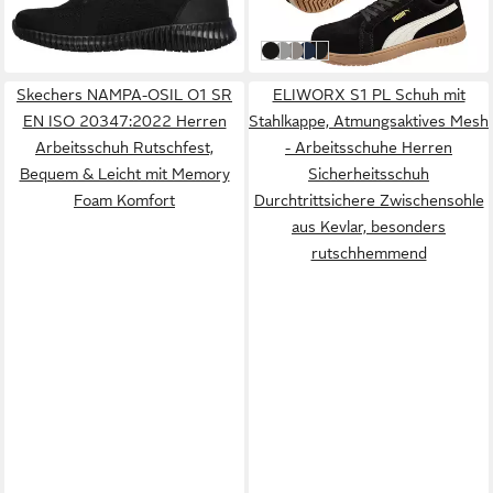
in 1-2 Werktagen bei dir
ab 115,00 €
in 3-4 Werktagen bei dir
Schwarz-Weiß
Grau
Grau-Schwarz
Blau
Schwarz
Skechers NAMPA-OSIL O1 SR
ELIWORX S1 PL Schuh mit
EN ISO 20347:2022 Herren
Stahlkappe, Atmungsaktives Mesh
Arbeitsschuh Rutschfest,
- Arbeitsschuhe Herren
Bequem & Leicht mit Memory
Sicherheitsschuh
Foam Komfort
Durchtrittsichere Zwischensohle
aus Kevlar, besonders
rutschhemmend