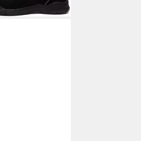
9 €
rbar - in 6-8 Werktagen bei dir