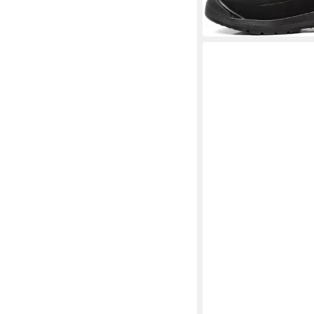
73,39 €
lieferbar - in 6-8 Werktag