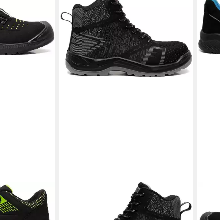
TERRAX WORKWEAR
TER
Sicherheitsstiefel S1P
Sich
Sicherheitsschuh
Sich