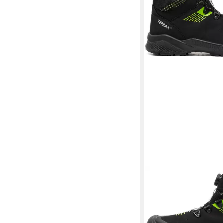
TERRAX WORKWEAR
Sicherheitsstiefel S1P
Sicherheitsschuh
77,09 €
lieferbar - in 6-8 Werktag