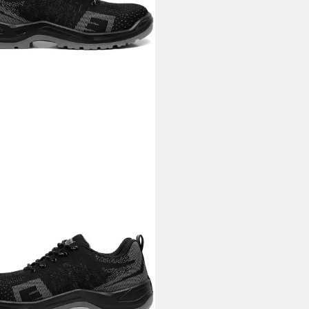
RAX WORKWEAR
erheitsschuh S1P
erheitsschuh
9 €
rbar - in 6-8 Werktagen bei dir