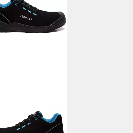
RAX WORKWEAR
erheitsschuh S1P
erheitsschuh