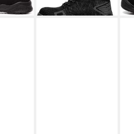
53,29 €
58,7
en bei dir
lieferbar - in 6-8 Werktagen bei dir
liefe