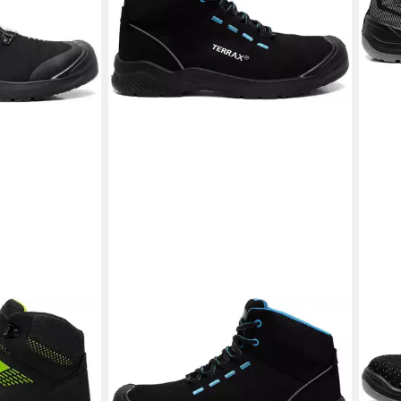
TERRAX WORKWEAR
TER
Sicherheitsstiefel S1P
Sich
Sicherheitsschuh
Sich
60,59 €
49,5
en bei dir
lieferbar - in 6-8 Werktagen bei dir
liefe