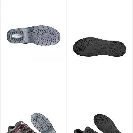
ALBATROS
ALBATROS
ALBATROS GRAVITATION
ALBATROS SQUAD ST LOW
LOW Sicherheitsschuh S3
Berufsschuh O2 Berufsschuh
Sicherheitsschuh
Vegan