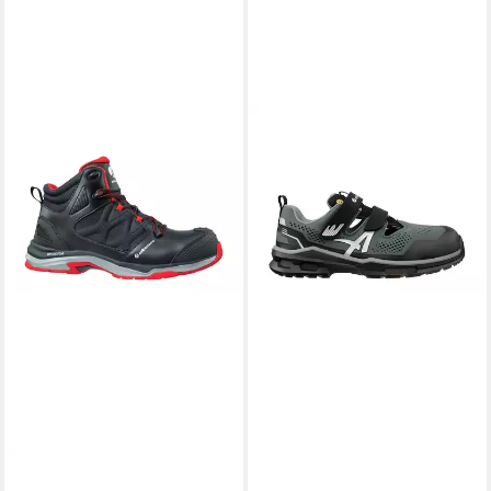
ALBATROS
ALBATROS ECLIPSE AIR
LOW Sicherheitsschuh S1
ESD Sicherheitsschuh
Ölbeständige Laufsohle
89,99 €
lieferbar - in 2-3 Werktagen bei dir