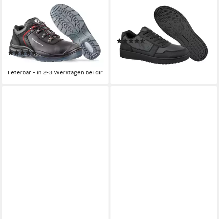
ALBATROS GRAVITATION
ALBATROS SQUAD ST LOW
LOW Sicherheitsschuh S3
Berufsschuh O2 Berufsschuh
Sicherheitsschuh
Vegan
(2)
Ölbeständige Laufsohle
63,99 €
(3)
lieferbar - in 2-3 Werktagen bei dir
ab 67,99 €
lieferbar - in 2-3 Werktagen bei dir