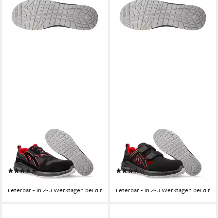
ALBATROS
ALBATROS
ALBATROS CLIFTON LOW
ALBATROS CLIFTON AIR
Sicherheitsschuh S3L ESD
LOW Sicherheitsschuh S1
Sicherheitsschuh
ESD Sicherheitsschuh
Ölbeständige Laufsohle
Zehenkappe
(8)
(7)
ab 64,99 €
ab 61,99 €
lieferbar - in 2-3 Werktagen bei dir
lieferbar - in 2-3 Werktagen bei dir