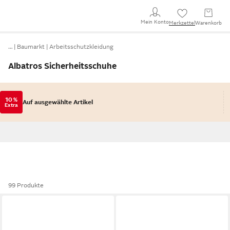
Mein Konto
Merkzettel
Warenkorb
…
Baumarkt
Arbeitsschutzkleidung
Albatros Sicherheitsschuhe
10 %
Auf ausgewählte Artikel
Extra
99 Produkte