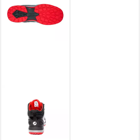
ALBATROS
ALBATROS ULTRATRAIL MID
Sicherheitsschuh S3S ESD
Sicherheitsschuh
Durchtrittschutz
ab 96,99 €
lieferbar - in 2-3 Werktagen bei dir