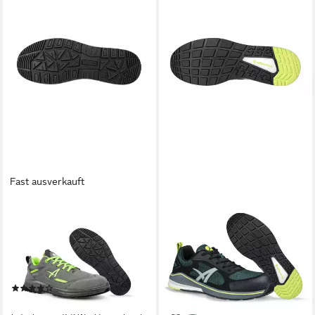
Fast ausverkauft
ALBATROS
ALBATROS
ALBATROS VECTOR LOW
ALBATROS AER58
Sicherheitsschuh S3
Sicherheitsschuh S1P ESD
Sicherheitsschuh
Sicherheitsschuh Zehenkappe
ab 69,99 €
Ölbeständige Laufsohle
109,00 €
(1)
-36%
47,99 €
lieferbar - in 2-3 Werktagen bei dir