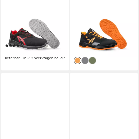
ALBATROS
ALBATROS
ALBATROS GRID LOW
ALBATROS AXIS LOW
Sicherheitsschuh S3L ESD
Sicherheitsschuh S1P
Sicherheitsschuh
Sicherheitsschuh
Ölbeständige Laufsohle
Rutschhemmende Laufsohle
(3)
45,99 €
ab 61,99 €
lieferbar - in 2-3 Werktagen bei dir
lieferbar - in 2-3 Werktagen bei dir