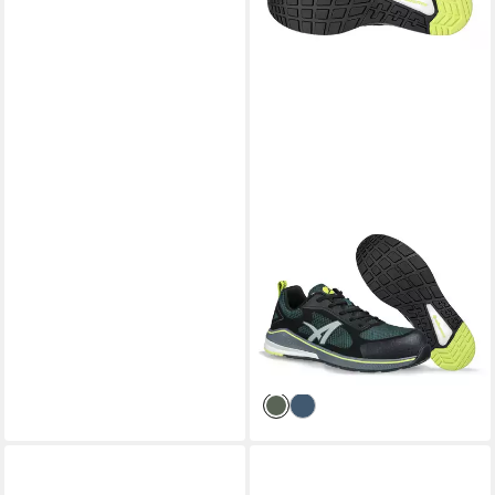
ALBATROS
ALBATROS AER58
Sicherheitsschuh S1P ESD
Sicherheitsschuh Zehenkappe
ab 69,99 €
109,00 €
-36%
lieferbar - in 2-3 Werktagen bei dir