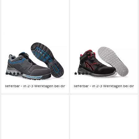
ALBATROS
ALBATROS
ALBATROS TOFANE QL CTX
ALBATROS CLIFTON MID
LOW Sicherheitsschuh S3S
Sicherheitsschuh S3L ESD
ESD Sicherheitsschuh
Sicherheitsschuh
Einstellbar
Ölbeständige Laufsohle
(2)
(4)
ab 125,00 €
ab 68,99 €
lieferbar - in 2-3 Werktagen bei dir
lieferbar - in 2-3 Werktagen bei dir