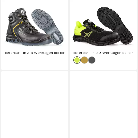
ALBATROS
ALBATROS
ALBATROS GRAVITY CTX
ALBATROS OCTANE LOW
Sicherheitsschuh S7
Sicherheitsschuh S1PS
Sicherheitsschuh
Sicherheitsschuh
Ölbeständige Laufsohle
Atmungsaktiv
(3)
(1)
ab 86,99 €
ab 79,99 €
lieferbar - in 2-3 Werktagen bei dir
lieferbar - in 2-3 Werktagen bei dir