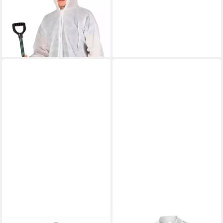
Einweg Overall weiß mit
Kapuze Gr. XXXL Gute
Sichtbarkeit
36,99 €
lieferbar in 3 Wochen