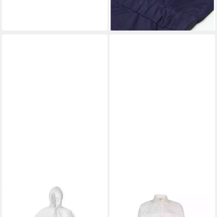
lieferbar - in 5-6 Werktagen bei dir
+1
EFFAX
Overall 5er-Pack