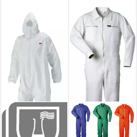
CRAFTLAND
Arbeitsoverall Herren
Rallyekombi srapazierfähig
aus reiner Baumwolle 290
g/m² Blaumann mit 7 Raschen