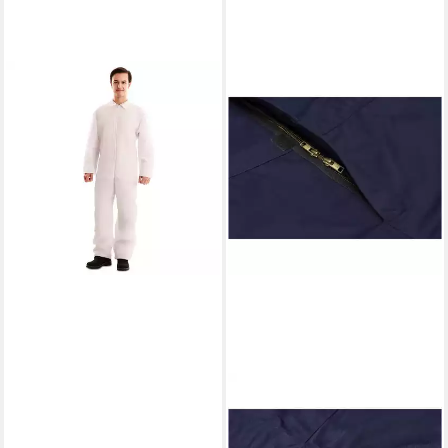
FYASA
Kostüm Kostüm
Arbeitsoverall weiß Unisex
24,90 €
lieferbar - in 2-3 Werktagen bei dir
PLANAM
Arbeitsoverall
ab 61,54 €