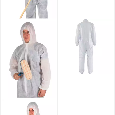
BLÄKLÄDER
Arbeitsoverall Overall "6120"
86,90 €
lieferbar - in 2-3 Werktagen bei dir
POLAR GARTEN
Arbeitsoverall 10 Stück PP