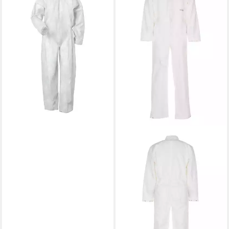
Einwegoverall CAT
38,99 €
lieferbar - in 2-3 Werktagen bei dir