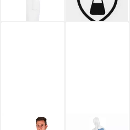
ab 6,98 €
Reißverschluss Weiß
lieferbar - in 2-3 Werktagen bei dir
ab 62,51 €
lieferbar - in 4-5 Werktagen bei dir
ASATEX
Arbeitsoverall ASATEX