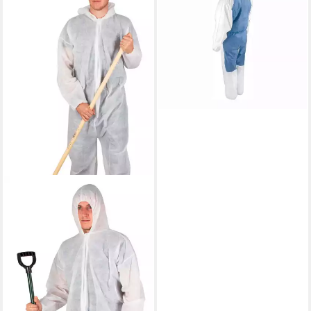
Schutzoverall CoverStar
Plus® weiß Größe XL -
CS550/XL
11,75 €
lieferbar - in 2-3 Werktagen bei dir