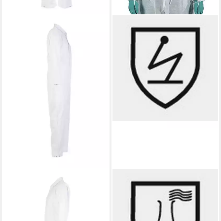
PLANAM
ANSELL
Arbeitsoverall PLANAM
Arbeitsoverall Schutzanzug
Herren Overall FOOD
AlphaTec 1500 WH PLUS,
verdeckter-2-Wege-
Größe 2XL