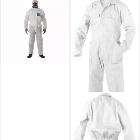
ANSELL
Arbeitsoverall Ansell
Schutzoverall AlphaTec® 1500
Plus Größe S - 1500-WH
PLUS C...
12,76 €
lieferbar - in 2-3 Werktagen bei dir