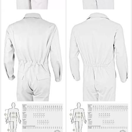
QUALITEX WORKWEAR
QUALITEX WORKWEAR
Arbeitsoverall classical
Arbeitsoverall
Rallyekombi -BW 270 g -
strapazierfähiger basic
Strapazierfähig aus reiner
Rallyekombi aus reiner