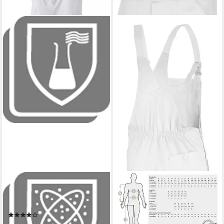
3M
QUALITEX WORKWEAR
Arbeitsoverall Schutzanzug
Arbeitslatzhose basic
4540+ blau / weiß
Arbeitshose BW 240 g -
(1)
waschbarer Blaumann -
15,98 €