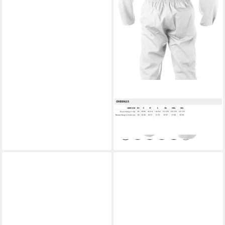
BASIC LINE
Overall Overall Vannes
48,49 €
lieferbar - in 7-9 Werktagen bei dir
+2