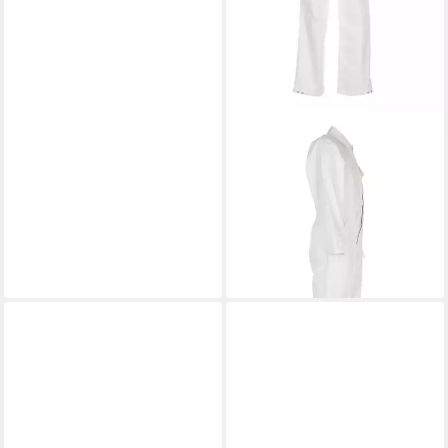
PLANAM
Arbeitsoverall PLANAM
Herren Rallyekombi BW-270
Brusttaschen Weiß
ab 47,84 €
lieferbar - in 4-5 Werktagen bei dir