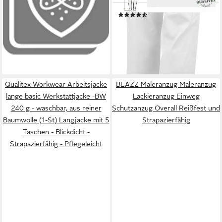
Handwerk KFZ & mehr (1-tlg)
lieferbar - in 2-3 Werktagen bei dir
(29)
Echte Baumwolle - Latzhose
ab 29,49 €
UVP
45,90 €
mit 7 Taschen - Robust -
-36%
Strapazierfähig
lieferbar - in 2-3 Werktagen bei dir
Qualitex Workwear Arbeitsjacke
BEAZZ Maleranzug Maleranzug
lange basic Werkstattjacke -BW
Lackieranzug Einweg
240 g - waschbar, aus reiner
Schutzanzug Overall Reißfest und
Baumwolle (1-St) Langjacke mit 5
Strapazierfähig
Taschen - Blickdicht -
Strapazierfähig - Pflegeleicht