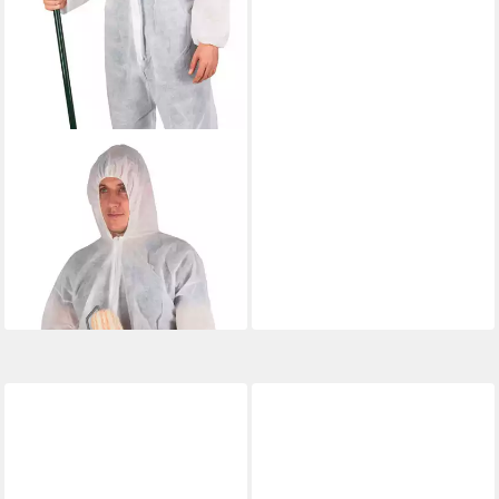
POLAR GARTEN
Arbeitsoverall 10 Stück PP
Einweg Overall weiß mit
Kapuze Gr. XL Gute
Sichtbarkeit
36,99 €
lieferbar in 4 Wochen