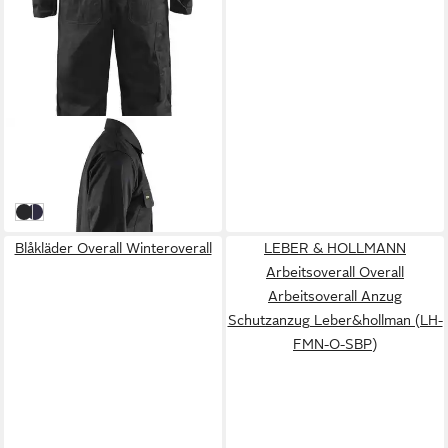
BLÅKLÄDER
Overall Overall
74,69 €
in 6-8 Werktagen bei dir
schwarz
Marineblau
Blåkläder Overall Winteroverall
LEBER & HOLLMANN
Arbeitsoverall Overall
Arbeitsoverall Anzug
Schutzanzug Leber&hollman (LH-
FMN-O-SBP)