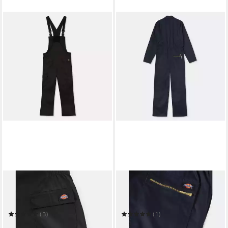
DICKIES
DICKIES
Arbeitsoverall Dickies
Arbeitsoverall Dickies
Workwear Bib EVERYDAY
Workwear Coverall
B&B
REDHAWK COVERALL
(3)
(1)
43,00 €
43,00 €
UVP
60,00 €
UVP
60,00 €