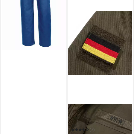
BWUM
Overall BWuM Bundeswehr
Panzerkombi Tactical mit
Futter
(3)