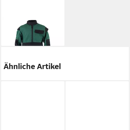
EFFAX
Overall Kinderoverall grün
43,75 €
in 2-3 Werktagen bei dir
Ähnliche Artikel