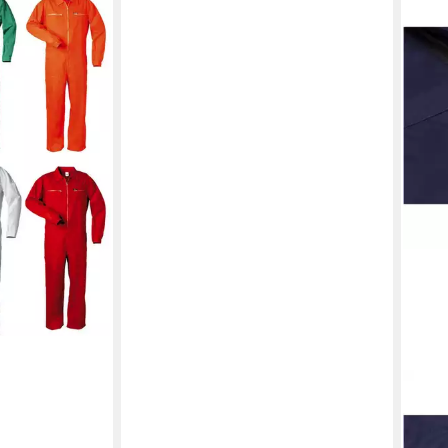
 Rallyekombi
iner Baumwolle
it 7 Raschen
en bei dir
PLA
Arbe
ab 6