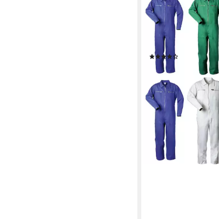
CRAFTLAND
Arbeitsoverall Herren
srapazierfähig aus re
290 g/m² Blaumann m
bis 60 Grad waschbar
(5)
ab 41,90 €
UVP
59,90 €
-30%
lieferbar - in 3-4 Werktag