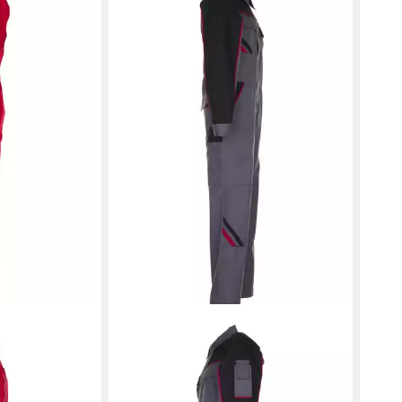
Over
461,
liefe
PLANAM
AM Herren
Arbeitsoverall PLANAM Herren
Langarm
Rallyekombi HIGHLINE
Schiefer/Schwarz/Rot 38