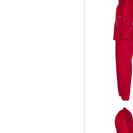
PLANAM
Arbeitsoverall PLAN
Rallyekombi BW-290 
Reißfest Mittelrot