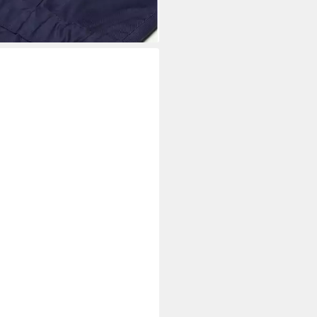
rbar - in 5-6 Werktagen bei dir
+1