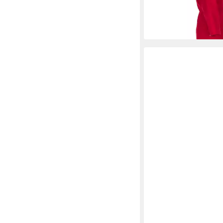
ab 50,37 €
lieferbar - in 4-5 Werktag