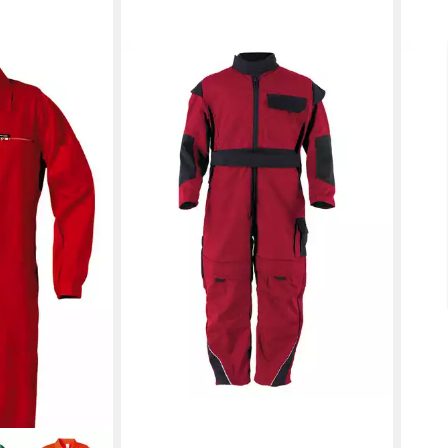
EFFAX
Overall Overall rot
43,75 €
lieferbar - in 2-3 Werktagen bei dir