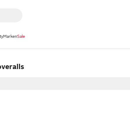
ty
Marken
Sale
veralls