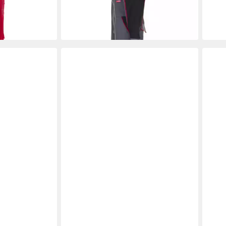
ab 64,66 €
en bei dir
lieferbar - in 5-6 Werktagen bei dir