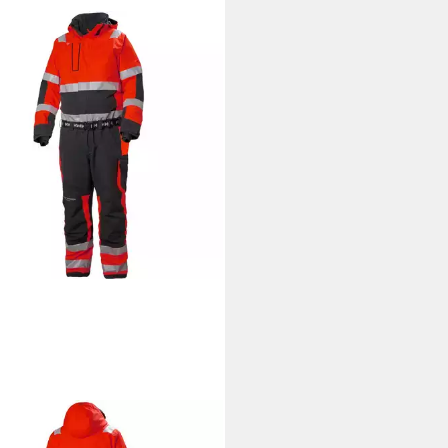
LY HANSEN WORKWEAR
itsoverall Warnschutz Winter-