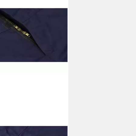
NAM
itsoverall
1,54 €