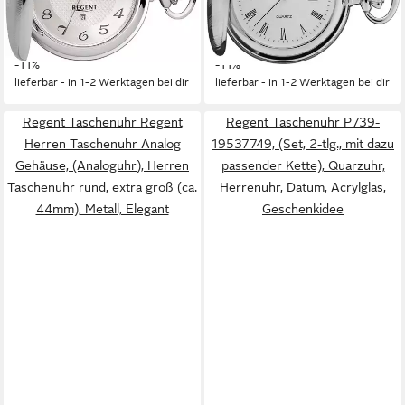
Datum, Acrylglas
Herrenuhr, Datum, Acrylglas,
140,62 €
97,82 €
UVP
158,00 €
Geschenkidee
UVP
109,90 €
-11%
-11%
lieferbar - in 1-2 Werktagen bei dir
lieferbar - in 1-2 Werktagen bei dir
Regent Taschenuhr Regent
Regent Taschenuhr P739-
Herren Taschenuhr Analog
19537749, (Set, 2-tlg., mit dazu
Gehäuse, (Analoguhr), Herren
passender Kette), Quarzuhr,
Taschenuhr rund, extra groß (ca.
Herrenuhr, Datum, Acrylglas,
44mm), Metall, Elegant
Geschenkidee