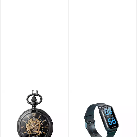
TIDY
NIKUTRAX
Taschenuhr GothicTime
Krankenpflegeuhr GPS-
Totenkopf Taschenuhr –
Smartwatch für Senioren
Mechanische Skelettuhr
NC92E mit SOS
49,00 €
229,90 €
lieferbar - in 3-4 Werktagen bei dir
lieferbar - in 2-3 Werktagen bei dir