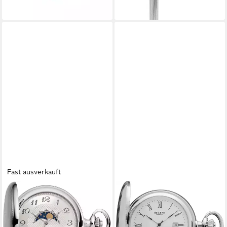
Fast ausverkauft
REGENT
REGENT
Taschenuhr P730, (Set, 2-tlg.,
Taschenuhr P737-19527740,
mit Kette), Quarzuhr,
(Set, 2-tlg., mit dazu
Herrenuhr, Mondphase,
passender Kette), Quarzuhr,