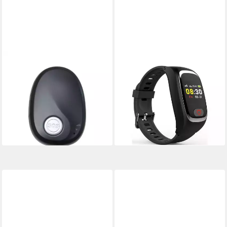
NIKUTRAX
NIKUTRAX
Krankenpflegeuhr
Krankenpflegeuhr Notrufuhr
Notruftracker NTX320
für Senioren NPC182S mit
227,90 €
GeoTRAX Portal
lieferbar - in 2-3 Werktagen bei dir
279,90 €
lieferbar - in 2-3 Werktagen bei dir