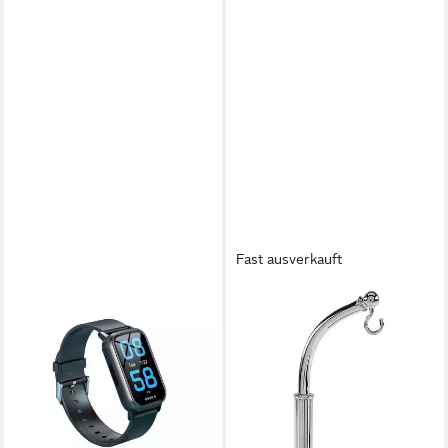
Fast ausverkauft
NIKUTRAX
HERMANN JÄCKLE
Krankenpflegeuhr GPS-
Taschenuhr -Ständer S5 für 1
Smartwatch NC92S mit
Taschenuhr, verchromt
44,95 €
Sturzerkennung und
lieferbar - in 2-3 Werktagen bei dir
Vitalfunktionen
272,90 €
lieferbar - in 2-3 Werktagen bei dir