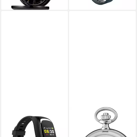
NIKUTRAX
REGENT
Krankenpflegeuhr Notrufuhr
Taschenuhr Regent
mit aktivierter SIM &
Taschenuhr für Damen
GeoTRAX Portal
Herren P-18, (Analoguhr),