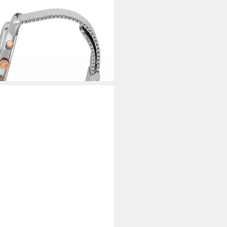
OR
funktionsuhr Sector Herren
anduhr Multifunkt
00 €
 Werktagen bei dir