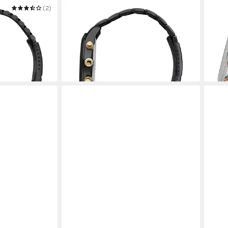
(2)
SECTOR
SECT
ren Armbanduhr
Multifunktionsuhr Sector Herren
Multi
Armbanduhr Multifunkt
Armb
179,00 €
139,
in 2-3 Werktagen bei dir
in 2-3