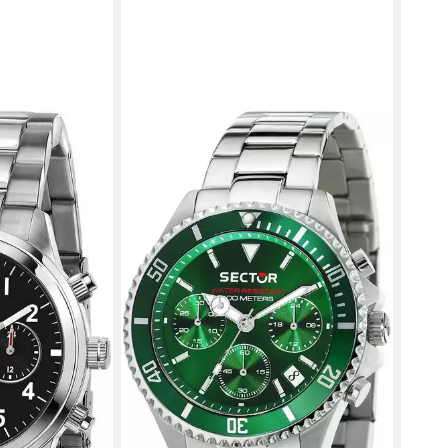
SECT
Quar
179,
in 2-3