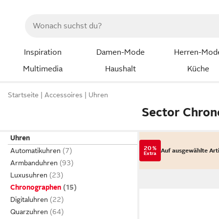
Inspiration
Damen-Mode
Herren-Mod
Multimedia
Haushalt
Küche
Startseite
Accessoires
Uhren
Sector Chro
Uhren
20 %
Automatikuhren
Auf ausgewählte Art
Extra
Armbanduhren
Luxusuhren
Chronographen
Digitaluhren
Quarzuhren