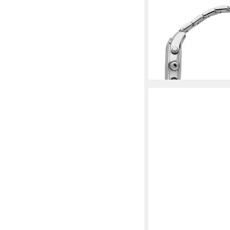
SECTOR
Multifunktionsuhr Sec
Armbanduhr Multifun
139,00 €
in 2-3 Werktagen bei dir