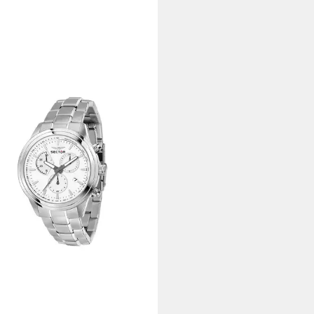
OR
zuhr Sector 670 R3273740007
00 €
 Werktagen bei dir