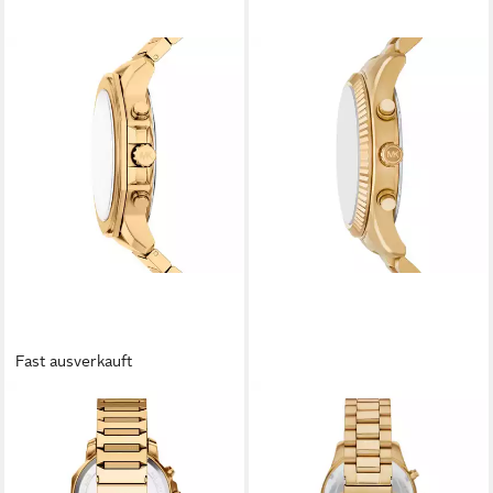
Fast ausverkauft
MICHAEL KORS
MICHAEL KORS
Chronograph PRESCOTT
Chronograph LEXINGTON
MK9249, Quarzuhr,
MK9245SET, (Set, 2-tlg., Uhr
Armbanduhr, Herrenuhr,
mit Kartenmäppchen),