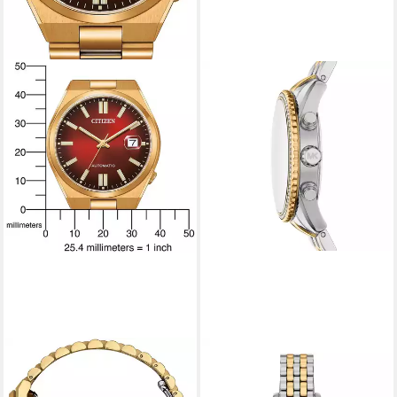
CITIZEN
MICHAEL KORS
Automatikuhr TSUYOSA 60h
Chronograph BRYANT
NJ0153-82X, Armbanduhr,
MK7582, Quarzuhr,