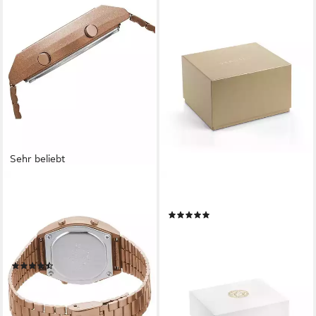
Sehr beliebt
CASIO VINTAGE
VERSACE
Chronograph B640WC-5AEF,
Chronograph EON
(1)
Quarzuhr, Armbanduhr,
690,00 €
UVP
1.380,00 €
Damenuhr, Herrenuhr,
-50%
Digitaluhr,Edelstahlarmband
lieferbar - in 2-3 Werktagen bei dir
(243)
59,34 €
lieferbar - in 1-2 Werktagen bei dir