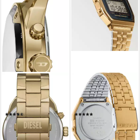
DIESEL
CASIO VINTAGE
Chronograph Spiked DZ4678,
Chronograph A159WGEA-
Quarzuhr, Armbanduhr,
1EF, Quarzuhr, Armbanduhr,
Herrenuhr, Edelstahlarmband,
Damen, Herren, digital, retro,
Stoppfunktion
Stoppfunktion
(18)
(16)
252,94 €
49,72 €
UVP
299,00 €
UVP
64,90 €
-15%
-23%
lieferbar - in 1-2 Werktagen bei dir
lieferbar - in 1-2 Werktagen bei dir