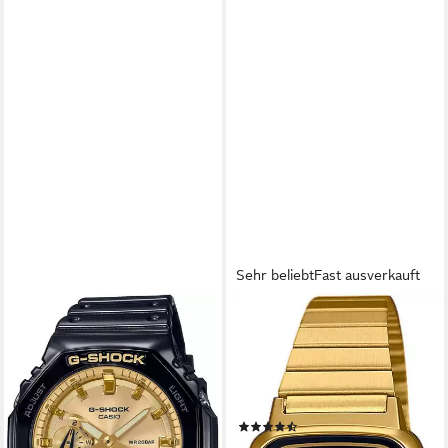
Sehr beliebt
Fast ausverkauft
CASIO VINTAGE
Chronograph LA670WEGA-
1EF, Quarzuhr, Armbanduhr,
Damenuhr, Digitaluhr, Datum,
Edelstahlarmband
(173)
47,95 €
UVP
59,90 €