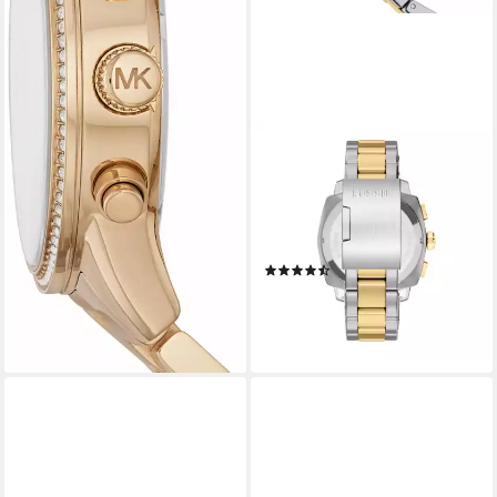
FOSSIL
Chronograph Machine
FS6159, Quarzuhr,
Armbanduhr, Herrenuhr,
Edelstahlarmband, analog
(9)
ab 198,00 €
lieferbar - in 1-2 Werktagen bei dir
+7