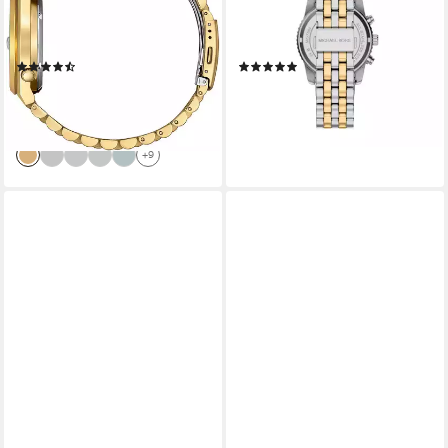
Damenuhr, Herrenuhr,
Armbanduhr, Damenuhr,
Edelstahlarmband, Saphirglas,
Edelstahlarmband, analog, Tag
(104)
(4)
Datum
ab 310,61 €
299,00 €
UVP
349,00 €
lieferbar - in 1-2 Werktagen bei dir
-11%
lieferbar - in 1-2 Werktagen bei dir
+9