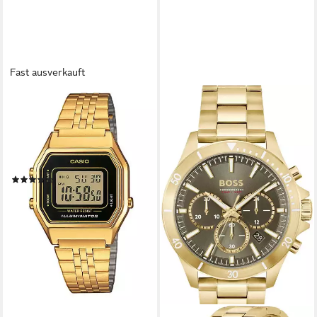
Fast ausverkauft
CASIO VINTAGE
Chronograph LA680WEGA-
1ER, Quarzuhr, Armbanduhr,
Damenuhr, Digitaluhr,
Edelstahlarmband
(544)
49,44 €
UVP
59,90 €
-17%
lieferbar - in 1-2 Werktagen bei dir