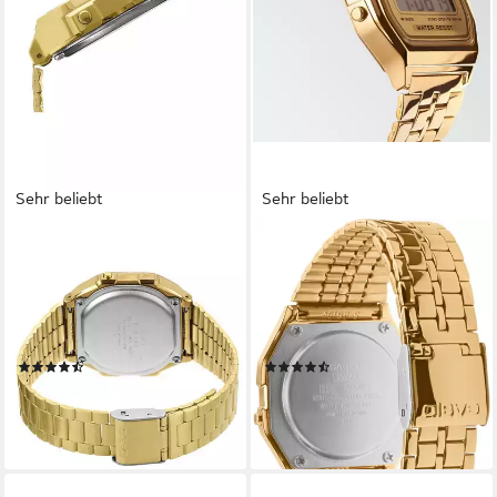
Sehr beliebt
Sehr beliebt
CASIO VINTAGE
CASIO VINTAGE
Chronograph A168WG-9EF,
Chronograph A158WETG-
Quarzuhr, Armbanduhr,
9AEF, Quarzuhr, Armbanduhr,
Damenuhr, Herrenuhr,
Damenuhr, Herrenuhr,
Digitaluhr,Edelstahlarmband
Digitaluhr,Edelstahlarmband
(1146)
(134)
59,90 €
56,76 €
lieferbar - in 1-2 Werktagen bei dir
lieferbar - in 1-2 Werktagen bei dir
+8
+4