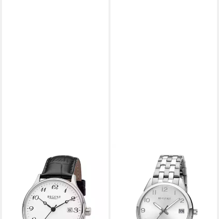
REGENT
REGENT
Automatikuhr GM2206,
Automatikuhr F1663,
Armbanduhr, Damenuhr,
Armbanduhr, Damenuhr,
Herrenuhr, Made in Germany,
Mechanische Uhr,
Mechanische Uhr
Edelstahlarmband, analog, Tag
ab 275,02 €
179,53 €
UVP
288,00 €