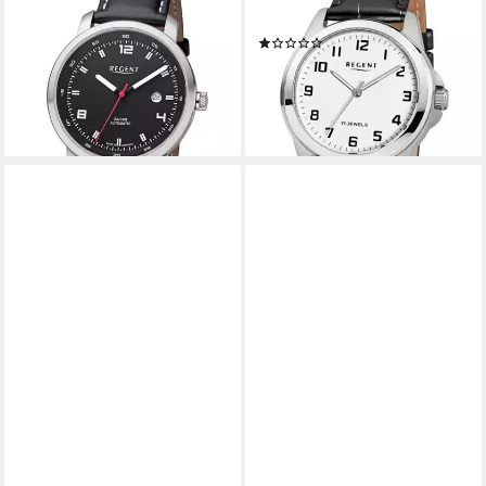
Made in Germany, Glasboden
Herrenuhr 39mm F1391
(1)
ab 388,88 €
UVP
428,00 €
137,77 €
-9%
lieferbar - in 4-5 Werktagen bei dir
lieferbar - in 4-5 Werktagen bei dir