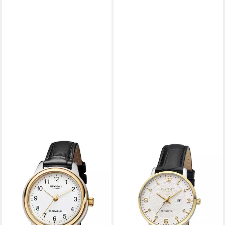
REGENT
REGENT
Mechanische Uhr F1568,
Automatikuhr F1666,
Armbanduhr, Damenuhr,
Armbanduhr, Damenuhr,
Lederarmband, analog
Mechanische Uhr,
ab 141,32 €
Lederarmband, analog, Tag
lieferbar - in 2-3 Werktagen bei dir
179,53 €
lieferbar - in 2-3 Werktagen bei dir