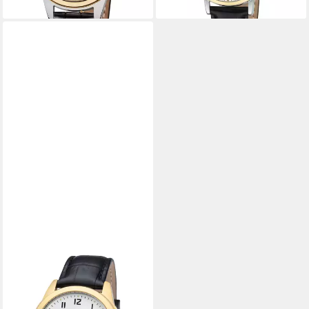
REGENT
Mechanische Uhr F1631,
Armbanduhr, Damenuhr,
Herrenuhr, Lederarmband,