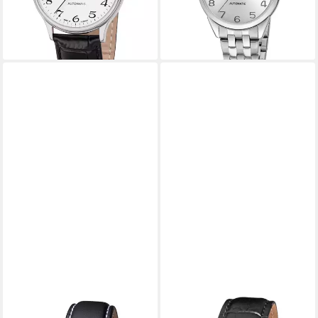
lieferbar - in 2-3 Werktagen bei dir
-5%
lieferbar - in 2-3 Werktagen bei dir
REGENT
REGENT
Automatikuhr Saphirglas,
Mechanische Uhr Handaufzug