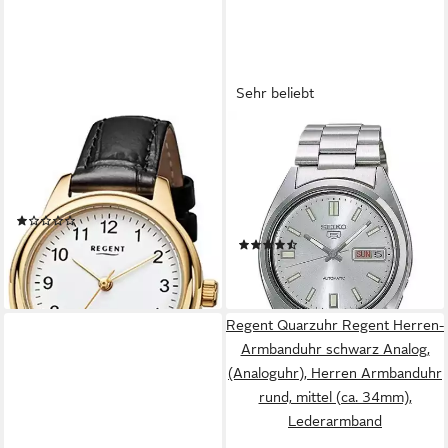
Sehr beliebt
REGENT
SEIKO
Mechanische Uhr Damenuhr
Automatikuhr Seiko 5
Handaufzug mechanisch
SNXS73, Armbanduhr,
F1395
Mechanische Uhr, Herrenuhr,
(1)
Damenuhr, Tag, Datum
133,33 €
UVP
148,00 €
(37)
175,00 €
-10%
lieferbar - in 2-3 Werktagen bei dir
lieferbar - in 4-5 Werktagen bei dir
Regent Quarzuhr Regent Herren-
Armbanduhr schwarz Analog,
(Analoguhr), Herren Armbanduhr
rund, mittel (ca. 34mm),
Lederarmband