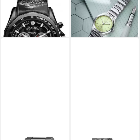
Schweizer Uhr Rockshell
Schweizer Uhr Eos Classic
399,00 €
Mark III Chrono
lieferbar - in 3-4 Werktagen bei dir
439,00 €
UVP
499,00 €
-12%
lieferbar - in 3-4 Werktagen bei dir