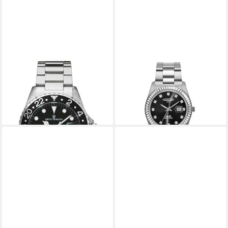
REVUE THOMMEN
ROAMER
Schweizer Uhr Diver GMT
Quarzuhr 852844 41 59 20
990,00 €
ab 179,99 €
UVP
1.750,00 €
UVP
349,00 €
-43%
-48%
lieferbar - in 2-3 Werktagen bei dir
lieferbar - in 2-3 Werktagen bei dir