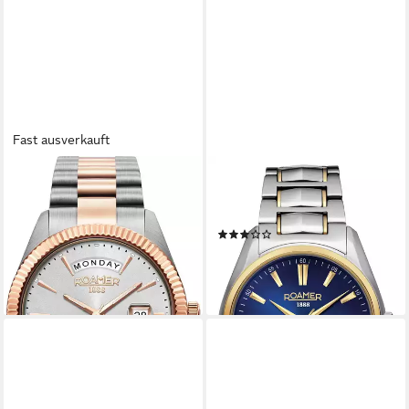
Fast ausverkauft
ROAMER
ROAMER
Schweizer Uhr Primeline
Schweizer Uhr Searock
Daydate
Automatic
(1)
659,00 €
UVP
679,00 €
749,00 €
UVP
829,00 €
-3%
-10%
lieferbar - in 2-3 Werktagen bei dir
lieferbar - in 2-3 Werktagen bei dir