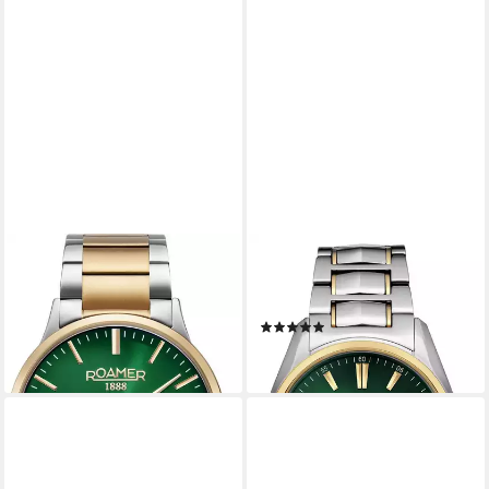
ROAMER
ROAMER
Schweizer Uhr R-Line Classic
Schweizer Uhr Searock
239,00 €
UVP
289,00 €
Automatic
(1)
-17%
699,00 €
lieferbar - in 2-3 Werktagen bei dir
lieferbar - in 2-3 Werktagen bei dir