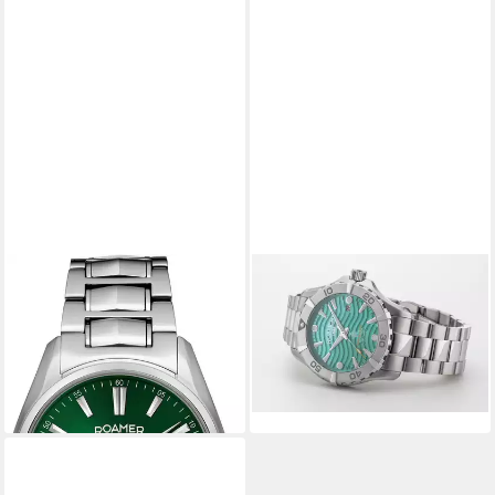
ROAMER
ROAMER
Schweizer Uhr Searock
Schweizer Uhr Deep Sea
Automatic
Automatic
669,00 €
779,00 €
UVP
829,00 €
lieferbar - in 3-4 Werktagen bei dir
-19%
lieferbar - in 2-3 Werktagen bei dir