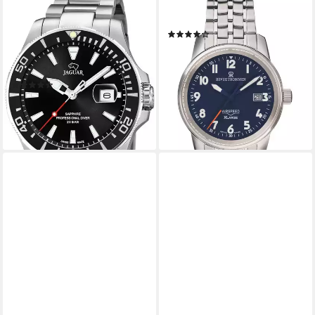
JAGUAR
REVUE THOMMEN
Quarzuhr Diver J860/D,
Automatikuhr 160.522.135
(1)
Armbanduhr, Quarzuhr,
ab 799,00 €
UVP
1.500,00 €
Herrenuhr, Saphirglas, Swiss
-47%
Made
lieferbar - in 3-4 Werktagen bei dir
(35)
ab 366,84 €
lieferbar in 4 Wochen
+3