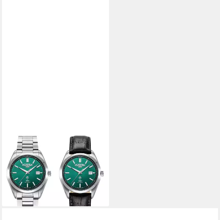
ROAMER
Schweizer Uhr Elite, (Set, mit
Wechselband), Automatik
699,00 €
UVP
769,00 €
-9%
lieferbar - in 3-4 Werktagen bei dir