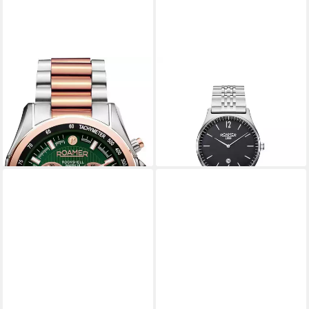
ROAMER
ROAMER
Schweizer Uhr Rockshell
Schweizer Uhr Elements
219,00 €
Mark III Chrono
UVP
269,00 €
299,00 €
UVP
529,00 €
-19%
lieferbar - in 2-3 Werktagen bei dir
-43%
lieferbar - in 3-4 Werktagen bei dir