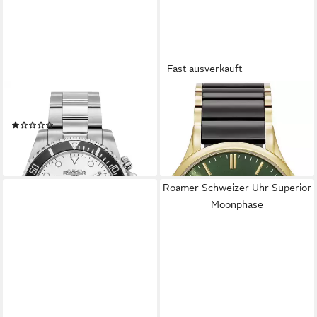
Fast ausverkauft
ROAMER
ROAMER
Schweizer Uhr Deep Sea 100
Schweizer Uhr C-Line
(1)
299,00 €
UVP
399,00 €
326,50 €
-25%
lieferbar - in 6-7 Werktagen bei dir
lieferbar - in 3-4 Werktagen bei dir
Roamer Schweizer Uhr Superior
Moonphase