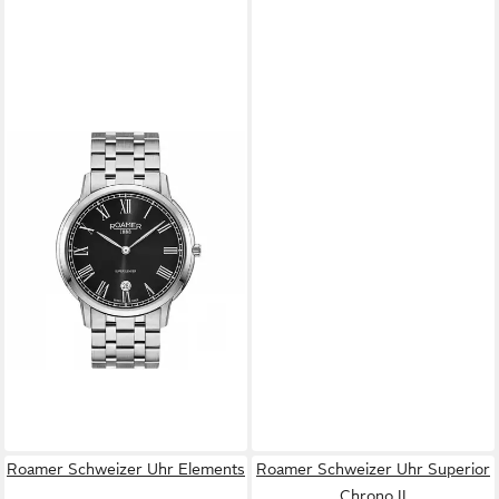
ROAMER
Schweizer Uhr Superslender
Gents
229,00 €
UVP
349,00 €
-34%
lieferbar - in 3-4 Werktagen bei dir
Roamer Schweizer Uhr Elements
Roamer Schweizer Uhr Superior
Chrono II