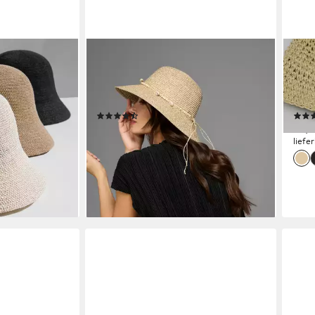
LAURA SCOTT
CHIL
 Anglerhut
Sonnenhut mit Muschel- &
Sonn
t Sonnenhut
Holzperlen, knautsch- & faltbar -
Papi
NEW
Desi
(15)
Strickmütze
20,99 €
34,9
leider ausverkauft
liefe
gen bei dir