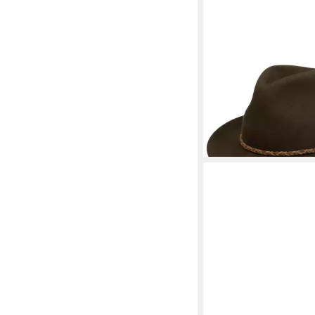
STETSON
Fedora Davenport Wool
69,00 €
lieferbar - in 2-3 Werktag