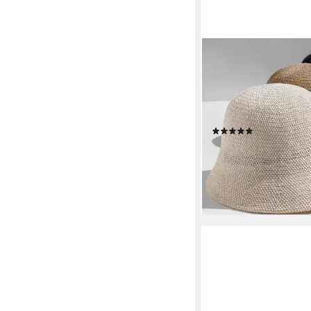
ZAEWRY
Sonnenhut Fischerhut
Sonnenhut Sommerhu
für Damen Faltbarer
Strandhut,elastische 
(3)
16,99 €
UVP
24,99 €
-32%
lieferbar - in 9-11 Werkta