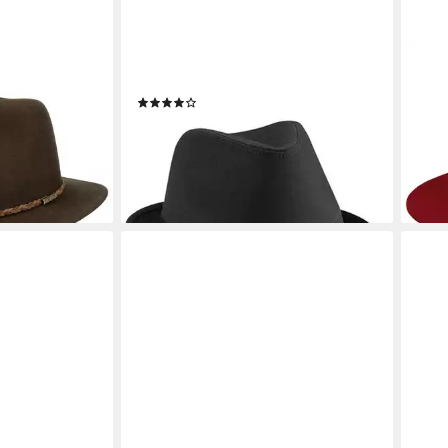
BEECHFIELD®
STE
felt Traveller
Fedora Hut Mafiahut Trilby
Fedo
(3)
Trav
24,90 €
UVP
29,90 €
en bei dir
79,0
-17%
liefe
lieferbar - in 4-5 Werktagen bei dir