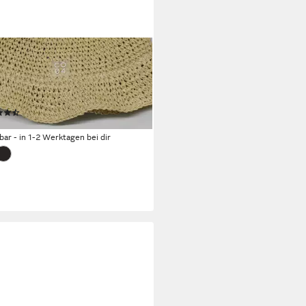
LOUTS
enhut Riga Hat Boho-Hut aus
erstroh mit knautschbarem
gn
(4)
9 €
rbar - in 1-2 Werktagen bei dir