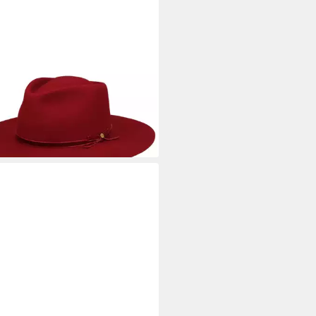
TSON
ra Outdoor Beresford Woolfelt
eller
0 €
rbar - in 2-3 Werktagen bei dir