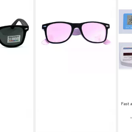
Fast 
RENNEC
UE S
risiert Nerd
Sonnenbrille (Retro Sonnenbrille
Retr
Herren Retro
Damen Schwarz Rosa Zweifarbig mit
Sonn