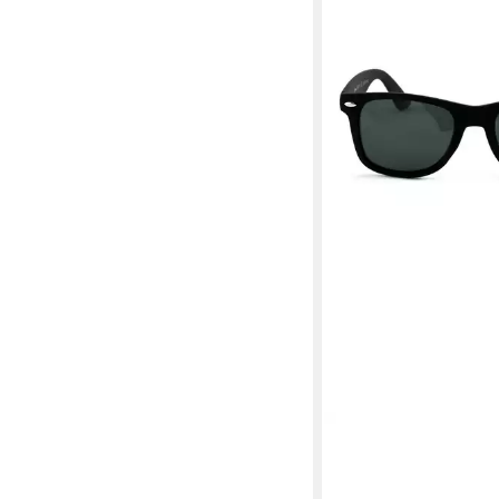
RENNEC
Sonnenbrille Oval Pola
Brille UV400 Damen 