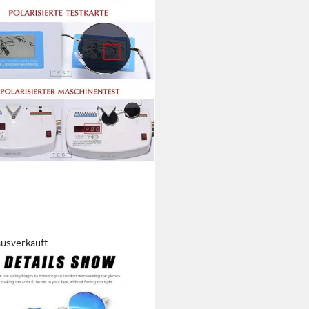
ausverkauft
TOCK
osonnenbrille Runde
enbrille Polarisierte Retro