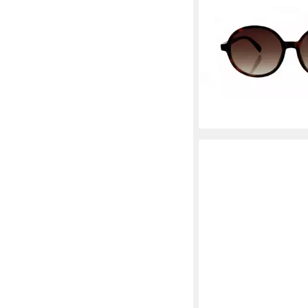
ELLA JONTE
Sonnenbrille braun im
mit UV400-Schutz und
16,95 €
lieferbar - in 2-3 Werktag