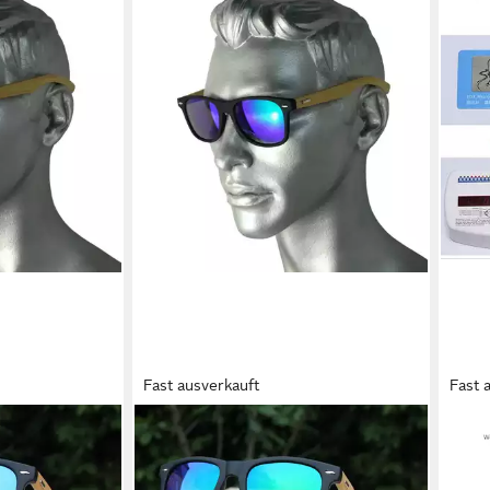
Fast ausverkauft
Fast 
RENNEC
UE S
it Bambus Holz
Sonnenbrille (Brille mit Bambus Holz
Retr
Retro Brille mit
Bügel und Brillenbox) Retro Brille mit
Sonn