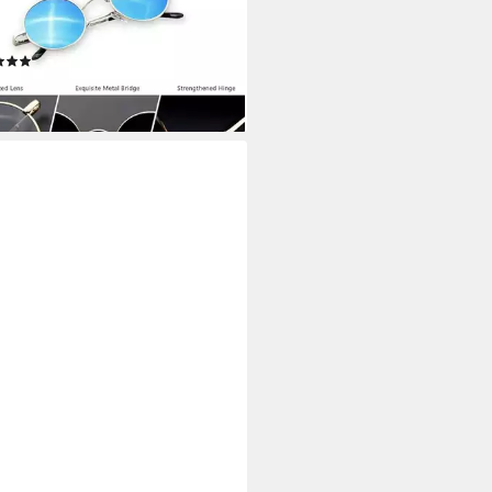
age mit Verspiegelten Gläser ein
sches Statement für jede
(5)
eszeit
0 €
rbar - in 5-6 Werktagen bei dir