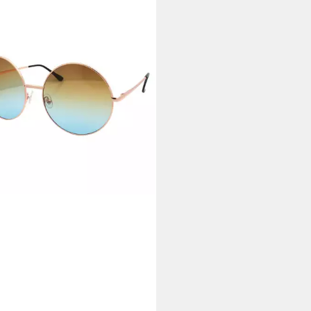
XADA
enbrille (Damen Brille Festival