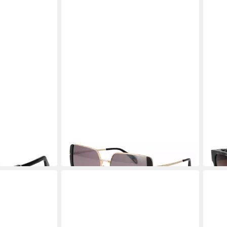
POLICE
POLI
81M50700Y
Sonnenbrille SPLL37E56300X
Sonn
83,95 €
83,9
UVP
185,00 €
-55%
-47%
in 2-3 Werktagen bei dir
in 2-3