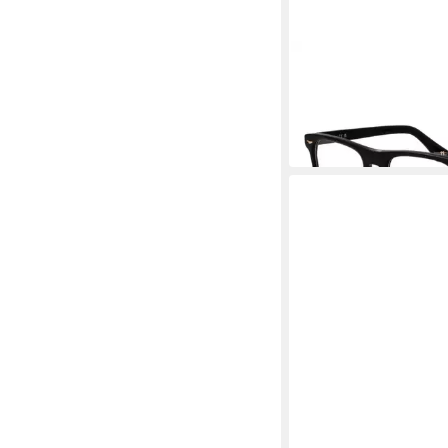
POLICE
Brillengestell VPLL
89,25 €
UVP
199,00 €
-55%
in 2-3 Werktagen bei dir