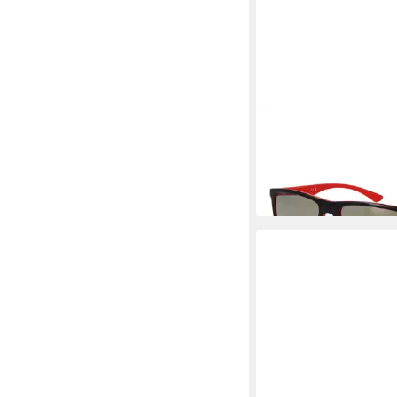
POLICE
Sonnenbrille SPLN26
83,95 €
UVP
179,00 €
-53%
in 2-3 Werktagen bei dir