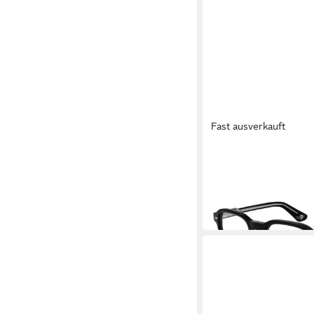
Fast ausverkauft
POLICE
Brillengestell VPLG
89,25 €
UVP
160,00 €
-44%
in 2-3 Werktagen bei dir