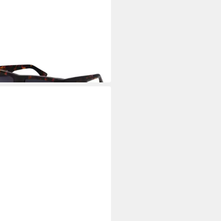
CE
enbrille SPLQ87 540C10
5 €
UVP
175,00 €
 Werktagen bei dir