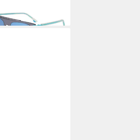
3,25 €
UVP
159,00 €
 Werktagen bei dir