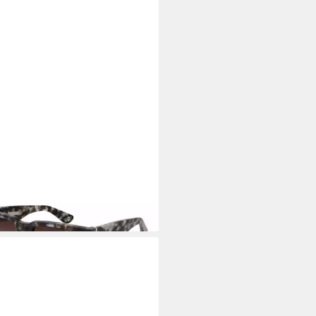
CE
enbrille SPLP24 5407MR
5 €
UVP
159,00 €
 Werktagen bei dir