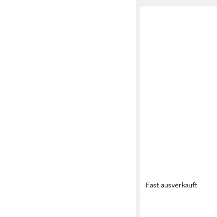
Fast ausverkauft
POLICE
Brillengestell VPL81