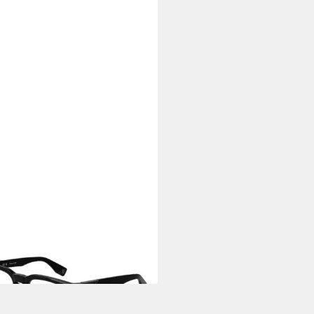
CE
lengestell VPLN64 510700
5 €
UVP
209,00 €
 Werktagen bei dir