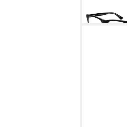
95,25 €
UVP
169,00 €
-44%
in 2-3 Werktagen bei dir