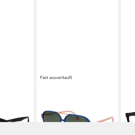
Fast ausverkauft
POLICE
POLI
 520700
Pilotenbrille SPL582M 58Z80X
Bril
ab 73,25 €
89,2
UVP
159,00 €
-54%
-57%
in 2-3 Werktagen bei dir
in 2-3