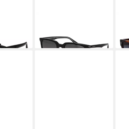
POLICE
POLI
72E52700V
Sonnenbrille SPLL80 54700P
Sonn
83,95 €
83,9
UVP
179,00 €
-53%
-52%
in 2-3 Werktagen bei dir
in 2-3