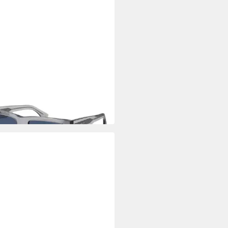
CE
enbrille SPLQ87E 5404G0
5 €
UVP
185,00 €
 Werktagen bei dir