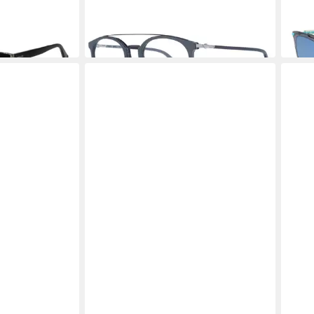
65,25 €
ab 7
UVP
169,00 €
-61%
-54%
in 2-3 Werktagen bei dir
in 2-3