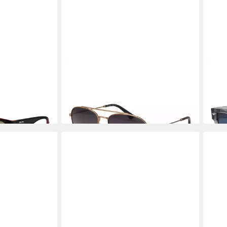
POLICE
POLI
 5406TY
Sonnenbrille SPLP20E 578FFP
Sonn
83,95 €
83,9
UVP
145,00 €
-42%
-55%
in 2-3 Werktagen bei dir
in 2-3