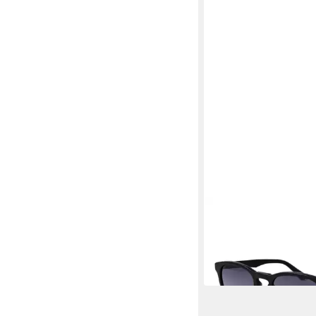
POLICE
Sonnenbrille SPLN85
83,95 €
UVP
175,00 €
-52%
in 2-3 Werktagen bei dir