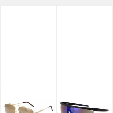
CHAMPION
CHAMPION
Pilotenbrille CU5152 58C01
Sonnenbrille CUW5235
28,95 €
UVP
46,00 €
136C01
28,95 €
-37%
UVP
46,00 €
lieferbar - in 2-3 Werktagen bei dir