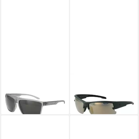
CHAMPION
CHAMPION
Sonnenbrille CU5150 63C02
Sonnenbrille CU5161 70C01
28,95 €
28,95 €
UVP
46,00 €
UVP
46,00 €
-37%
-37%
lieferbar - in 2-3 Werktagen bei dir
lieferbar - in 2-3 Werktagen bei dir