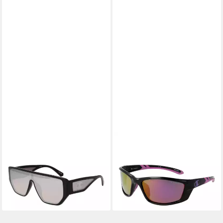
CHAMPION
CHAMPION
Monoscheibensonnenbrille
Sonnenbrille CUW5238
CUW5262 145C01
62C06
28,95 €
28,95 €
UVP
46,00 €
UVP
46,00 €
-37%
-37%
lieferbar - in 2-3 Werktagen bei dir
lieferbar - in 2-3 Werktagen bei dir