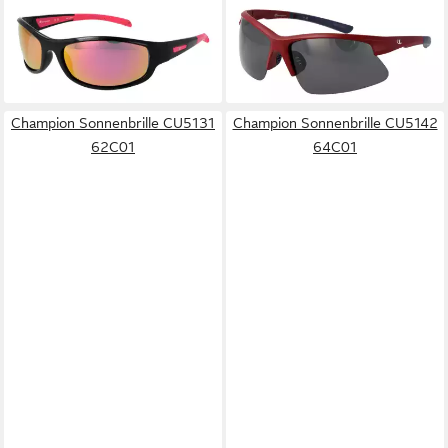
28,95 €
64C05
UVP
46,00 €
28,95 €
UVP
46,00 €
-37%
lieferbar - in 2-3 Werktagen bei dir
-37%
lieferbar - in 2-3 Werktagen bei dir
Champion Sonnenbrille CU5131
Champion Sonnenbrille CU5142
62C01
64C01