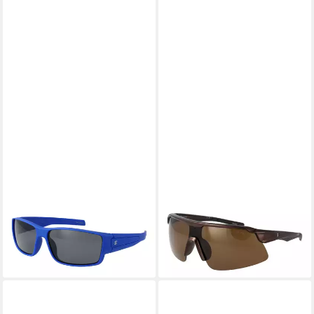
CHAMPION
CHAMPION
Sonnenbrille CU5146 63C02
Monoscheibensonnenbrille
28,95 €
UVP
46,00 €
CU5140 146C04
28,95 €
-37%
UVP
46,00 €
lieferbar - in 2-3 Werktagen bei dir
-37%
lieferbar - in 2-3 Werktagen bei dir