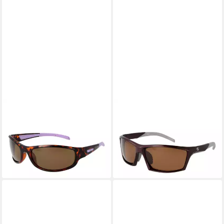
CHAMPION
CHAMPION
Sonnenbrille CUW5207
Sonnenbrille CU5142 64C04
28,95 €
64C02
UVP
46,00 €
28,95 €
UVP
46,00 €
-37%
lieferbar - in 2-3 Werktagen bei dir
-37%
lieferbar - in 2-3 Werktagen bei dir