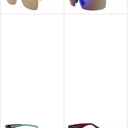
-37%
lieferbar - in 2-3 Werktagen bei dir
CHAMPION
CHAMPION
Sonnenbrille CUW5207
Sonnenbrille CUW5228
64C03
54C01