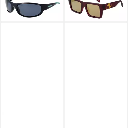
28,95 €
28,95 €
UVP
46,00 €
UVP
46,00 €
-37%
-37%
lieferbar - in 2-3 Werktagen bei dir
lieferbar - in 2-3 Werktagen bei dir
CHAMPION
CHAMPION
Sonnenbrille CUW5207
Sonnenbrille CU5128 75C03