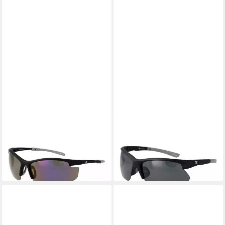
CHAMPION
CHAMPION
Sonnenbrille CU5141 78C01
Sonnenbrille CU5128 75C01
28,95 €
28,95 €
UVP
46,00 €
UVP
46,00 €
-37%
-37%
lieferbar - in 2-3 Werktagen bei dir
lieferbar - in 2-3 Werktagen bei dir