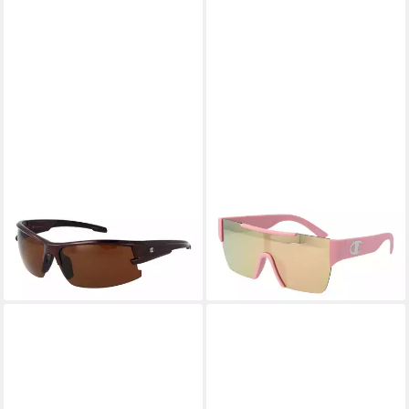
CHAMPION
CHAMPION
Sonnenbrille CU5161 70C02
Monoscheibensonnenbrille
28,95 €
UVP
46,00 €
CUW5233 139C01
28,95 €
-37%
UVP
46,00 €
lieferbar - in 2-3 Werktagen bei dir
-37%
lieferbar - in 2-3 Werktagen bei dir