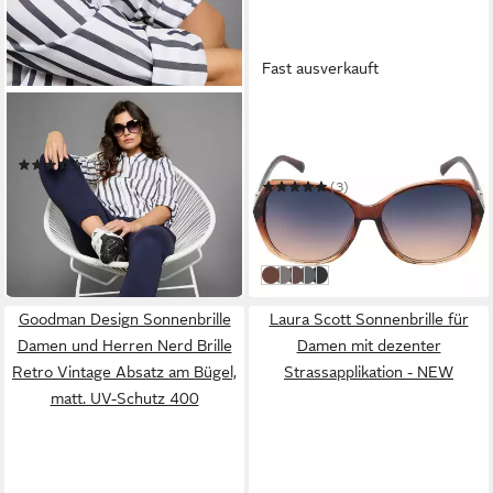
Fast ausverkauft
LAURA SCOTT
BEZLIT EYEWEAR
Sonnenbrille
Pilotenbrille Rundglas
Designer Damen Sonnenbrille
(12)
26,99 €
(3)
in 1-2 Werktagen bei dir
10,95 €
UVP
16,95 €
-35%
in 3-4 Werktagen bei dir
Braun
Grau
Leopard
Rosa
Schwarz
Goodman Design Sonnenbrille
Laura Scott Sonnenbrille für
Damen und Herren Nerd Brille
Damen mit dezenter
Retro Vintage Absatz am Bügel,
Strassapplikation - NEW
matt. UV-Schutz 400