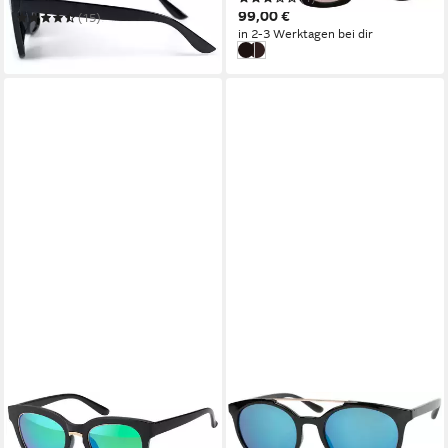
99,00 €
(15)
in 2-3 Werktagen bei dir
23,95 €
opulentes schwarz
mondänes granatapfelrot verla
in 3-4 Werktagen bei dir