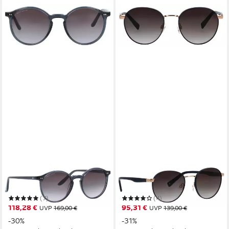
MARC O'POLO
BRENDEL EYEWEAR
Sonnenbrille Modell 505112
Sonnenbrille
(7)
(4)
118,28 €
95,31 €
UVP
169,00 €
UVP
139,00 €
-30%
-31%