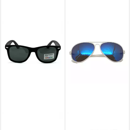
RENNEC
RENNEC
Sonnenbrille Oval Polarisiert
Sonnenbrille Pilotenbrille
Nerd Brille UV400 Damen
Herren Damen aus Kunststoff