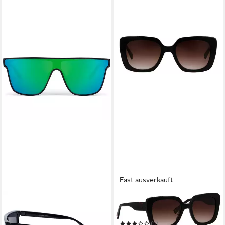
Fast ausverkauft
STYLEBREAKER
BRENDEL EYEWEAR
Sonnenbrille Monoglas Shield
Sonnenbrille Modell 906205
Sonnenbrille
(1)